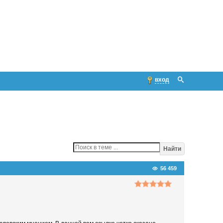
вход
Найти
56 459