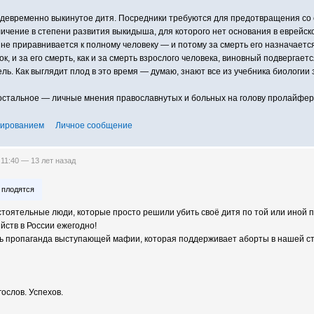
девременно выкинутое дитя. Посредники требуются для предотвращения со 
личение в степени развития выкидыша, для которого нет основания в еврей
не приравнивается к полному человеку — и потому за смерть его назначае
 и за его смерть, как и за смерть взрослого человека, виновный подвергаетс
ль. Как выглядит плод в это время — думаю, знают все из учебника биологии з
е остальное — личные мнения православнутых и больных на голову пролайфер
тированием
Личное сообщение
 11:40 —
13 лет назад
 плодятся
тоятельные люди, которые просто решили убить своё дитя по той или иной 
йств в России ежегодно!
ть пропаганда выступающей мафии, которая поддерживает аборты в нашей стр
ослов. Успехов.