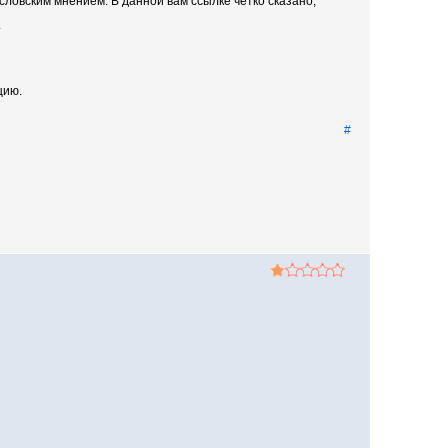
словским мнением. В данной вам ссылке четко сказано,
.
цию.
#