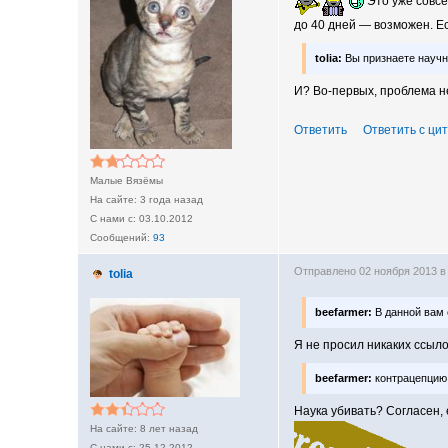
Это уже совсе
до 40 дней — возможен. Ес
tolia:
Вы признаете научн
И? Во-первых, проблема н
Ответить
Ответить с ци
Малые Вязёмы
3 года назад
03.10.2012
93
Отправлено 02 ноября 2013 в
tolia
beefarmer:
В данной вам 
Я не просил никаких ссыло
beefarmer:
контрацепцию
Наука убивать? Согласен, 
8 лет назад
25.12.2012