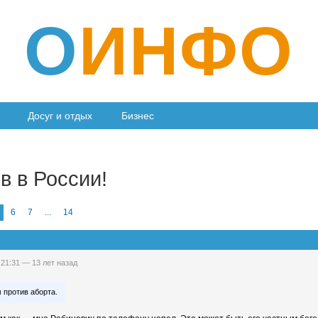
О
ИНФО
Досуг и отдых
Бизнес
в в России!
6
7
...
14
 21:31 —
13 лет назад
против аборта.