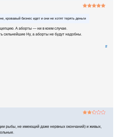
, кровавый бизнес идет и они не хотят терять деньги
цепцию. А аборты — ни в коем случае.
ть сильнейшие Ну, а аборты не будут надобны.
#
дии рыбы, не имеющий даже нервных окончаний) и живых,
больные.