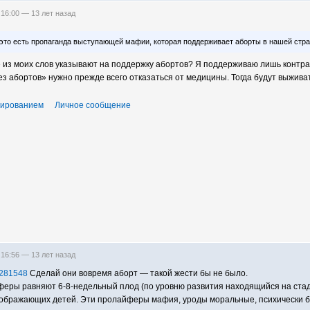
 16:00 —
13 лет назад
это есть пропаганда выступающей мафии, которая поддерживает аборты в нашей стране
 из моих слов указывают на поддержку абортов? Я поддерживаю лишь контра
ез абортов» нужно прежде всего отказаться от медицины. Тогда будут выжива
тированием
Личное сообщение
 16:56 —
13 лет назад
d=281548
Сделай они вовремя аборт — такой жести бы не было.
йферы равняют 6-8-недельный плод (по уровню развития находящийся на ста
оображающих детей. Эти пролайферы мафия, уроды моральные, психически 