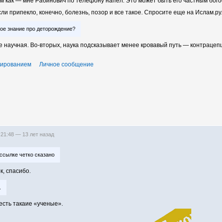
м как — мне Рабинович по телефону напел. Это может быть его частным бого
ли припекло, конечно, болезнь, позор и все такое. Спросите еще на Ислам.ру
ое знание про деторождение?
е научная. Во-вторых, наука подсказывает менее кровавый путь — контрацеп
тированием
Личное сообщение
 21:48 —
13 лет назад
ссылке четко сказано
к, спасибо.
.
есть такаие «ученые».