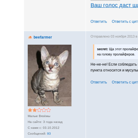
Ваш голос даст 
Ответить
Ответить с ци
Отправлено 03 ноября 2013 в
beefarmer
secret:
Ща этот пролайфер
на голову пролайферов.
Не-не-не! Если соблюдать
пункта относится и мусуль
Ответить
Ответить с ци
Малые Вязёмы
3 года назад
03.10.2012
93