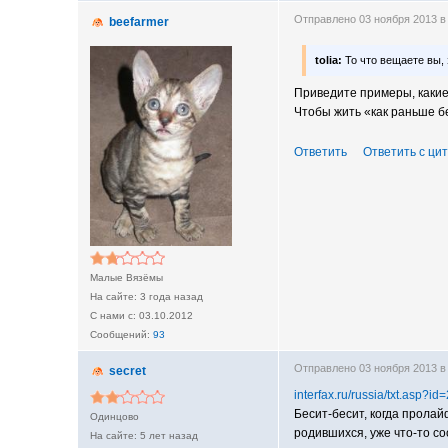
Отправлено 03 ноября 2013 в
beefarmer
tolia:
То что вещаете вы, 
Приведите примеры, какие
Чтобы жить «как раньше б
Ответить
Ответить с ци
Малые Вязёмы
3 года назад
03.10.2012
93
Отправлено 03 ноября 2013 в
secret
interfax.ru/russia/txt.asp?i
Бесит-бесит, когда прола
Одинцово
родившихся, уже что-то с
5 лет назад