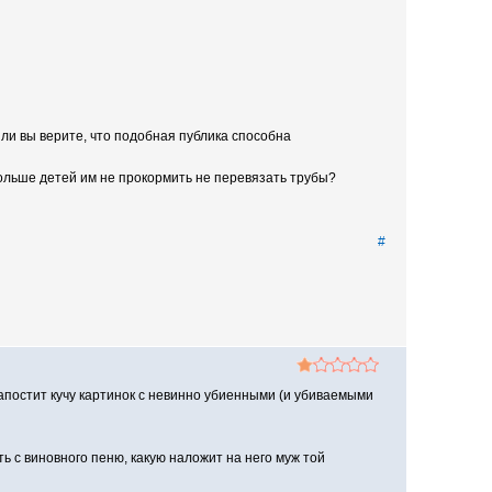
Или вы верите, что подобная публика способна
ольше детей им не прокормить не перевязать трубы?
#
запостит кучу картинок с невинно убиенными (и убиваемыми
ть с виновного пеню, какую наложит на него муж той