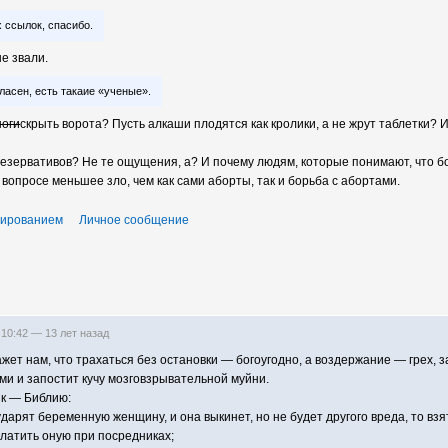
 ссылок, спасибо.
е звали.
ласен, есть такаие «ученые».
ноги
скрыть ворота? Пусть алкаши плодятся как кролики, а не жрут таблетки? 
резервативов? Не те ощущения, а? И почему людям, которые понимают, что б
опросе меньшее зло, чем как сами аборты, так и борьба с абортами.
тированием
Личное сообщение
 10:42 —
13 лет назад
ет нам, что трахаться без остановки — богоугодно, а воздержание — грех, 
ми и запостит кучу мозговзрывательной муйни.
к — Библию:
 ударят беременную женщину, и она выкинет, но не будет другого вреда, то взя
латить оную при посредниках;