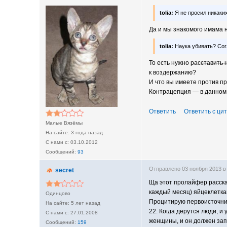
tolia:
Я не просил никаких
Да и мы знакомого имама н
tolia:
Наука убивать? Сог
То есть нужно рас
ставить 
к воздержанию?
И что вы имеете против п
Контрацепция — в данном в
Ответить
Ответить с ци
Малые Вязёмы
3 года назад
03.10.2012
93
Отправлено 03 ноября 2013 в
secret
Ща этот пролайфер расскаж
каждый месяц) яйцеклетка
Одинцово
Процитирую первоисточни
5 лет назад
22. Когда дерутся люди, и
27.01.2008
женщины, и он должен зап
159