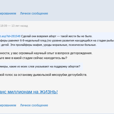
тированием
Личное сообщение
 18:09 —
13 лет назад
txt.asp?id=281548
Сделай они вовремя аборт — такой жести бы не было.
айферы равняют 6-8-недельный плод (по уровню развития находящийся на стадии рыбы
 детей. Эти пролайферы мафия, уроды моральные, психически больные.
ности, у вас огромный научный опыт в вопросе деторождения.
ьте мне в какой стадии сейчас находитесь вы?
меры, какие из моих слов указывают на поддержку абортов?
вой голос за остановку дьявольской мясорубки детоубийств.
шанс миллионам на ЖИЗНЬ!
тированием
Личное сообщение