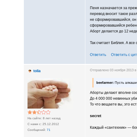
Пеня назначается за преж
перевод вносит такое раз
не сформировавшийся, он 
сформировавшийся ребенок,
Аборт делается до 12 неде
Так считает Библия. А вс
Ответить
Ответить с ци
Отправлено 03 ноября 2013 в
tolia
beefarmer:
Пусть алкаши
Аборты делают вполне сос
До 4 000 000 невинных уби
То что вещаете вы, это ес
secret
8 лет назад
25.12.2012
Каждый «сантехник» — бог
71
________________