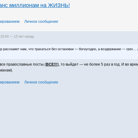
шанс миллионам на ЖИЗНЬ!
тированием
Личное сообщение
 15:54 —
13 лет назад
 расскажет нам, что трахаться без остановки — богоугодно, а воздержание — грех…
 все православные посты
(
ВСЕ!!!
)
, то выйдет — не более 5 раз в год. И во в
манам).
тированием
Личное сообщение