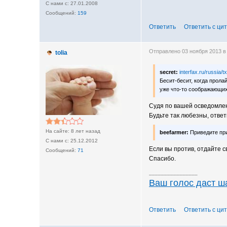
27.01.2008
159
Ответить
Ответить с ци
Отправлено 03 ноября 2013 в
tolia
secret:
interfax.ru/russia/
Бесит-бесит, когда прол
уже что-то соображающих
Судя по вашей осведомлен
Будьте так любезны, ответ
8 лет назад
beefarmer:
Приведите при
25.12.2012
Если вы против, отдайте с
71
Спасибо.
________________
Ваш голос даст 
Ответить
Ответить с ци