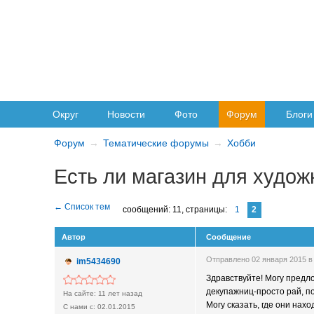
Округ
Новости
Фото
Форум
Блоги
Форум
Тематические форумы
Хобби
Есть ли магазин для худож
сообщений: 11,
страницы:
1
2
Автор
Сообщение
Отправлено 02 января 2015 в
im5434690
Здравствуйте! Могу предло
декупажниц-просто рай, п
11 лет назад
Могу сказать, где они нах
02.01.2015