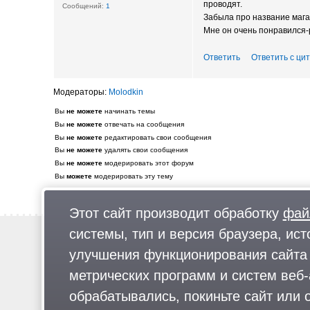
проводят.
1
Забыла про название мага
Мне он очень понравился
Ответить
Ответить с ци
Molodkin
Вы
не можете
начинать темы
Вы
не можете
отвечать на сообщения
Вы
не можете
редактировать свои сообщения
Вы
не можете
удалять свои сообщения
Вы
не можете
модерировать этот форум
Вы
можете
модерировать эту тему
Этот сайт производит обработку
фай
системы, тип и версия браузера, ист
Новости
Предложи новость
улучшения функционирования сайта 
Реклама
метрических программ и систем веб-
обрабатывались, покиньте сайт или о