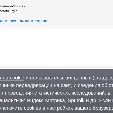
зина-»хобби и я».
-рекомендую.
тированием
Личное сообщение
лов cookie
и пользовательских данных (ip-адрес
очнике переадресации на сайт, и сведения об о
Фото
О городском округе
Форум
Поиск и предложение работы
и проведения статистических исследований, в 
Блоги
Предприятия и организации
аналитики: Яндекс.Метрика, Sputnik и др. Если
Комментарии
тключите cookies в настройках вашего браузера