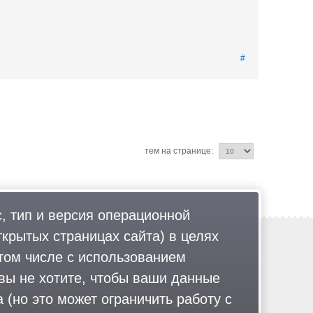
#
тем на странице:
, тип и версия операционной
ткрытых страницах сайта) в целях
Обратная связь
Политика обработки персональных данных
том числе с использованием
Соглашение об использовании
 вы не хотите, чтобы ваши данные
Правила портала
 (но это может ограничить работу с