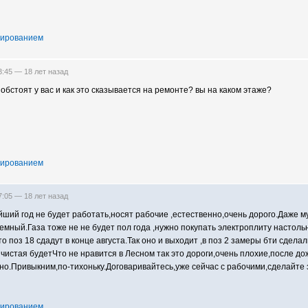
тированием
13:45 —
18 лет назад
 обстоят у вас и как это сказывается на ремонте? вы на каком этаже?
тированием
17:05 —
18 лет назад
йший год не будет работать,носят рабочие ,естественно,очень дорого.Даже 
дъемный.Газа тоже не не будет пол года ,нужно покупать электроплиту настол
то поз 18 сдадут в конце августа.Так оно и выходит ,в поз 2 замеры бти сдел
 чистая будетЧто не нравится в Лесном так это дороги,очень плохие,после д
но.Привыкним,по-тихоньку.Договаривайтесь,уже сейчас с рабочими,сделайте 
тированием