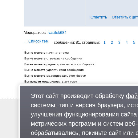
Ответить
Ответить с ци
vasilek684
сообщений: 81,
страницы:
1
2
3
4
5
Вы
не можете
начинать темы
Вы
не можете
отвечать на сообщения
Вы
не можете
редактировать свои сообщения
Вы
не можете
удалять свои сообщения
Вы
не можете
модерировать этот форум
Вы
можете
модерировать эту тему
Этот сайт производит обработку
фай
системы, тип и версия браузера, ист
Новости
улучшения функционирования сайта 
Предложи новость
метрических программ и систем веб-
Реклама
обрабатывались, покиньте сайт или о