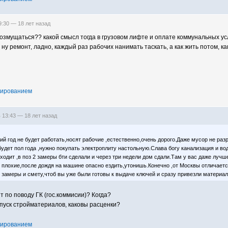
09:30 —
18 лет назад
возмущаться?? какой смысл тогда в грузовом лифте и оплате коммунальных усл
ну ремонт, ладно, каждый раз рабочих нанимать таскать, а как жить потом, как
тированием
в 13:43 —
18 лет назад
й год не будет работать,носят рабочие ,естественно,очень дорого.Даже мусор не раз
удет пол года ,нужно покупать электроплиту настольную.Слава богу канализация и вод
ыходит ,в поз 2 замеры бти сделали и через три недели дом сдали.Там у вас даже луч
ь плохие,после дождя на машине опасно ездить,утонишь.Конечно ,от Москвы отличает
 замеры и смету,чтоб вы уже были готовы к выдаче ключей и сразу привезли материал
т по поводу ГК (гос.коммисии)? Когда?
спуск стройматериалов, каковы расценки?
тированием