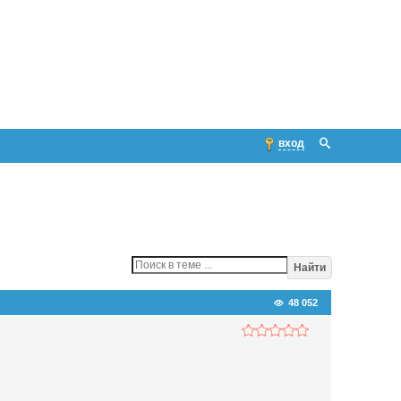
вход
Найти
48 052