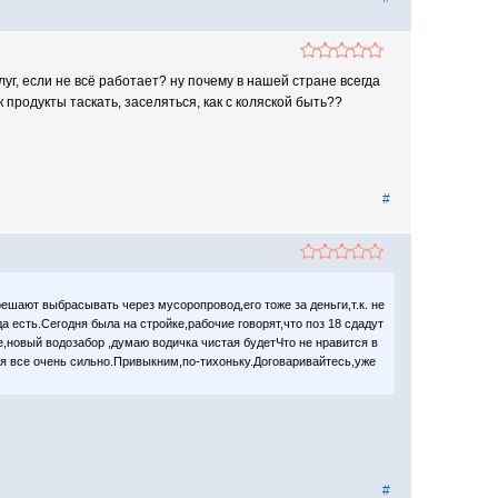
уг, если не всё работает? ну почему в нашей стране всегда
 продукты таскать, заселяться, как с коляской быть??
#
решают выбрасывать через мусоропровод,его тоже за деньги,т.к. не
а есть.Сегодня была на стройке,рабочие говорят,что поз 18 сдадут
ше,новый водозабор ,думаю водичка чистая будетЧто не нравится в
ся все очень сильно.Привыкним,по-тихоньку.Договаривайтесь,уже
#