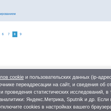
тированием
6
7
8
9
лов cookie
и пользовательских данных (ip-адрес
очнике переадресации на сайт, и сведения об о
Фото
О городском округе
и проведения статистических исследований, в 
Форум
Поиск и предложение работы
аналитики: Яндекс.Метрика, Sputnik и др. Если
Блоги
Предприятия и организации
Комментарии
тключите cookies в настройках вашего браузера