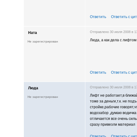
Ответить
Ответить с ци
Отправлено 30 июля 2008 в 
Ната
Люда, а как дела с лифтом
Не зарегистрирован
Ответить
Ответить с ци
Отправлено 30 июля 2008 в 
Люда
Лифт не работает,в ближа
Не зарегистрирован
тоже за деньги,т.к. не по
стройке,рабочие говорят,ч
водозабор ,думаю водичка
отличается все очень силь
сразу привезли материал
Ответить
Ответить с ци