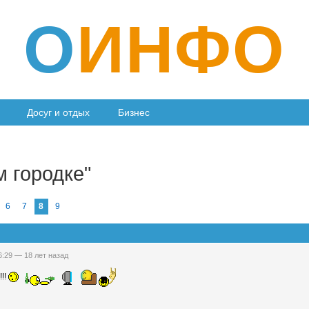
О
ИНФО
Досуг и отдых
Бизнес
м городке"
6
7
8
9
16:29 —
18 лет назад
!!!