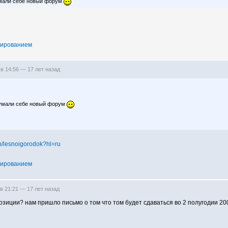
умали себе новый форум
тированием
 в 14:56 —
17 лет назад
думали себе новый форум
up/lesnoigorodok?hl=ru
тированием
 в 21:21 —
17 лет назад
озиции? нам пришло письмо о том что том будет сдаваться во 2 полугодии 2009 