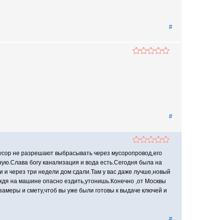
#
#
мусор не разрешают выбрасывать через мусоропровод,его
ьную.Слава богу канализация и вода есть.Сегодня была на
али и через три недели дом сдали.Там у вас даже лучше,новый
ождя на машине опасно ездить,утонишь.Конечно ,от Москвы
замеры и смету,чтоб вы уже были готовы к выдаче ключей и
#