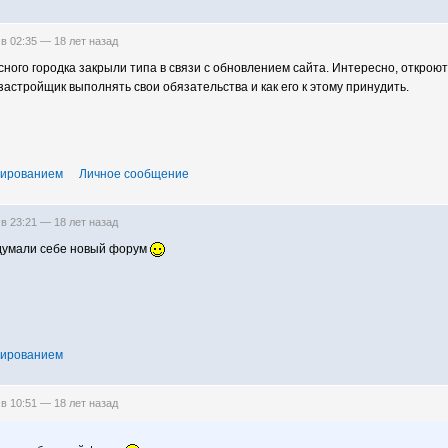
 в 02:35 —
18 лет назад
ного городка закрыли типа в связи с обновлением сайта. Интересно, откроют
застройщик выполнять свои обязательства и как его к этому принудить.
тированием
Личное сообщение
 в 23:21 —
18 лет назад
идумали себе новый форум
тированием
 в 10:51 —
18 лет назад