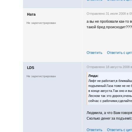
Отправлено 31 июля 2008 в 
Ната
а вы не пробовали как-то 
Не зарегистрирован
такой бред происходит??? 
Ответить
Ответить с ци
Отправлено 18 августа 2008 
LDS
Люда:
Не зарегистрирован
Лифт не работает,в ближайши
подъемный.Газа тоже не не б
в конце августа.Так оно и в
Лесном так это дороги,очен
сейчас с рабочими,сделайте
Людмила, а что Вам говоря
Сколько денег за подъем/
Ответить
Ответить с ци