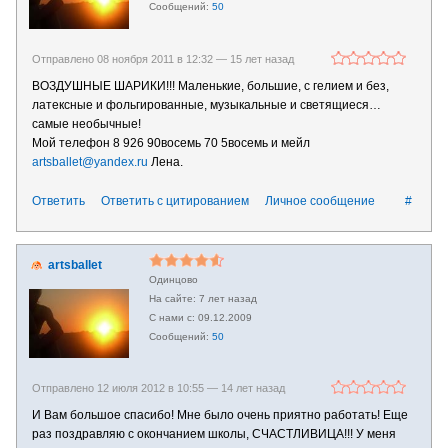
50
Отправлено 08 ноября 2011 в 12:32 —
15 лет назад
ВОЗДУШНЫЕ ШАРИКИ!!! Маленькие, большие, с гелием и без,
латексные и фольгированные, музыкальные и светящиеся…
самые необычные!
Мой телефон 8 926 90восемь 70 5восемь и мейл
artsballet@yandex.ru
Лена.
Ответить
Ответить с цитированием
Личное сообщение
#
artsballet
Одинцово
7 лет назад
09.12.2009
50
Отправлено 12 июля 2012 в 10:55 —
14 лет назад
И Вам большое спасибо! Мне было очень приятно работать! Еще
раз поздравляю с окончанием школы, СЧАСТЛИВИЦА!!! У меня