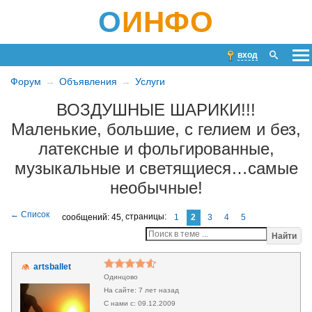
О
ИНФО
вход
Форум
Объявления
Услуги
ВОЗДУШНЫЕ ШАРИКИ!!!
Маленькие, большие, с гелием и без,
латексные и фольгированные,
музыкальные и светящиеся…самые
необычные!
сообщений: 45,
страницы:
1
2
3
4
5
Найти
artsballet
Одинцово
7 лет назад
09.12.2009