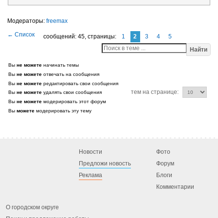
freemax
сообщений: 45,
страницы:
1
2
3
4
5
Найти
Вы
не можете
начинать темы
Вы
не можете
отвечать на сообщения
Вы
не можете
редактировать свои сообщения
тем на странице:
Вы
не можете
удалять свои сообщения
Вы
не можете
модерировать этот форум
Вы
можете
модерировать эту тему
Новости
Фото
Предложи новость
Форум
Реклама
Блоги
Комментарии
О городском округе