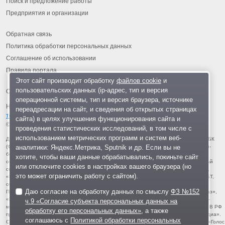
Поиск и предложение работы
Предприятия и организации
Обратная связь
Политика обработки персональных данных
Соглашение об использовании
Правила портала
Этот сайт производит обработку
файлов cookie
и
пользовательских данных (ip-адрес, тип и версия
операционной системы, тип и версия браузера, источнике
На информационном ресурсе применяются
рекомендательные
переадресации на сайт, и сведения об открытых страницах
технологии
.
сайта) в целях улучшения функционирования сайта и
© 2013-2026 «ОИНФО»,
сделано в Одинцово
проведения статистических исследований, в том числе с
использованием метрических программ и систем веб-
Для читателей: В России признаны экстремистскими и запрещены организации ФБК
аналитики: Яндекс.Метрика, Sputnik и др. Если вы не
(Фонд борьбы с коррупцией, признан иноагентом), Штабы Навального, «Национал-
большевистская партия», «Свидетели Иеговы», «Армия воли народа», «Русский
хотите, чтобы ваши данные обрабатывались, покиньте сайт
общенациональный союз», «Движение против нелегальной иммиграции», «Правый
или отключите cookies в настройках вашего браузера (но
сектор», УНА-УНСО, УПА, «Тризуб им. Степана Бандеры», «Мизантропик дивижн»,
это может ограничить работу с сайтом).
«Меджлис крымскотатарского народа», движение «Артподготовка», движение ЛГБТ,
общероссийская политическая партия «Воля», АУЕ, батальоны «Азов» и «Айдар».
Даю согласие на обработку данных по смыслу
ФЗ №152
Признаны террористическими и запрещены: «Движение Талибан», «Имарат Кавказ»,
«Исламское государство» (ИГ, ИГИЛ), Джебхад-ан-Нусра, «АУМ Синрике», «Братья-
ч.9 «Согласие субъекта персональных данных на
мусульмане», «Аль-Каида в странах исламского Магриба», «Сеть», «Колумбайн». В РФ
обработку его персональных данных»
, а также
признана нежелательной деятельность «Открытой России», издания «Проект Медиа».
соглашаюсь с
Политикой обработки персональных
СМИ-иноагентами признаны: телеканал «Дождь», «Медуза», «Важные истории», «Голос