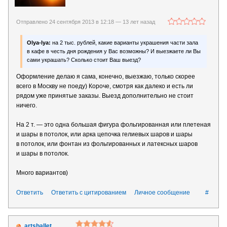
Отправлено 24 сентября 2013 в 12:18 —
13 лет назад
Olya-lya:
на 2 тыс. рублей, какие варианты украшения части зала
в кафе в честь дня рождения у Вас возможны? И выезжаете ли Вы
сами украшать? Сколько стоит Ваш выезд?
Оформление делаю я сама, конечно, выезжаю, только скорее
всего в Москву не поеду) Короче, смотря как далеко и есть ли
рядом уже принятые заказы. Выезд дополнительно не стоит
ничего.
На 2 т. — это одна большая фигура фольгированная или плетеная
и шары в потолок, или арка цепочка гелиевых шаров и шары
в потолок, или фонтан из фольгированных и латексных шаров
и шары в потолок.
Много вариантов)
Ответить
Ответить с цитированием
Личное сообщение
#
artsballet