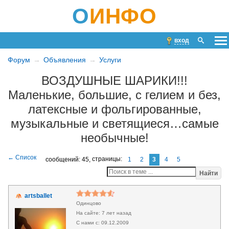
О
ИНФО
вход
Форум
Объявления
Услуги
ВОЗДУШНЫЕ ШАРИКИ!!!
Маленькие, большие, с гелием и без,
латексные и фольгированные,
музыкальные и светящиеся…самые
необычные!
сообщений: 45,
страницы:
1
2
3
4
5
Найти
artsballet
Одинцово
7 лет назад
09.12.2009