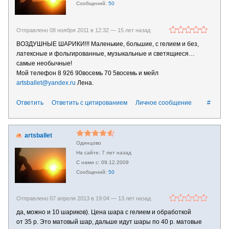
50
Отправлено 08 ноября 2011 в 12:32 —
15 лет назад
ВОЗДУШНЫЕ ШАРИКИ!!! Маленькие, большие, с гелием и без,
латексные и фольгированные, музыкальные и светящиеся…
самые необычные!
Мой телефон 8 926 90восемь 70 5восемь и мейл
artsballet@yandex.ru
Лена.
Ответить
Ответить с цитированием
Личное сообщение
#
artsballet
Одинцово
7 лет назад
09.12.2009
50
Отправлено 07 апреля 2013 в 19:04 —
13 лет назад
да, можно и 10 шариков). Цена шара с гелием и обработкой
от 35 р. Это матовый шар, дальше идут шары по 40 р. матовые