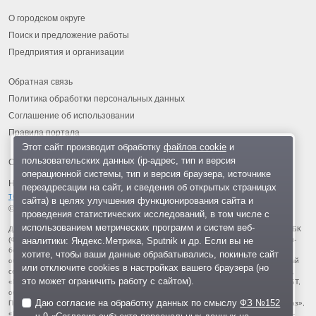
О городском округе
Поиск и предложение работы
Предприятия и организации
Обратная связь
Политика обработки персональных данных
Соглашение об использовании
Правила портала
Этот сайт производит обработку
файлов cookie
и
пользовательских данных (ip-адрес, тип и версия
операционной системы, тип и версия браузера, источнике
На информационном ресурсе применяются
рекомендательные
переадресации на сайт, и сведения об открытых страницах
технологии
.
сайта) в целях улучшения функционирования сайта и
© 2013-2026 «ОИНФО»,
сделано в Одинцово
проведения статистических исследований, в том числе с
использованием метрических программ и систем веб-
Для читателей: В России признаны экстремистскими и запрещены организации ФБК
аналитики: Яндекс.Метрика, Sputnik и др. Если вы не
(Фонд борьбы с коррупцией, признан иноагентом), Штабы Навального, «Национал-
большевистская партия», «Свидетели Иеговы», «Армия воли народа», «Русский
хотите, чтобы ваши данные обрабатывались, покиньте сайт
общенациональный союз», «Движение против нелегальной иммиграции», «Правый
или отключите cookies в настройках вашего браузера (но
сектор», УНА-УНСО, УПА, «Тризуб им. Степана Бандеры», «Мизантропик дивижн»,
это может ограничить работу с сайтом).
«Меджлис крымскотатарского народа», движение «Артподготовка», движение ЛГБТ,
общероссийская политическая партия «Воля», АУЕ, батальоны «Азов» и «Айдар».
Даю согласие на обработку данных по смыслу
ФЗ №152
Признаны террористическими и запрещены: «Движение Талибан», «Имарат Кавказ»,
«Исламское государство» (ИГ, ИГИЛ), Джебхад-ан-Нусра, «АУМ Синрике», «Братья-