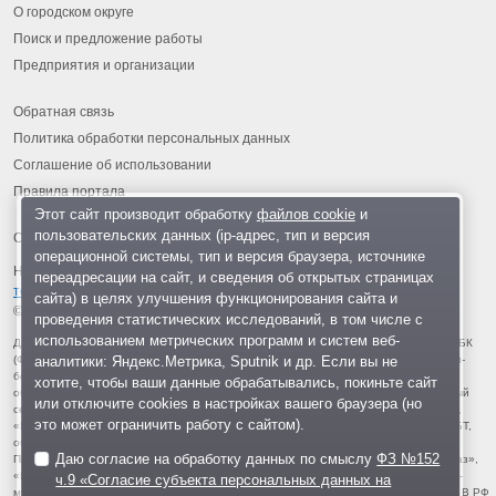
О городском округе
Поиск и предложение работы
Предприятия и организации
Обратная связь
Политика обработки персональных данных
Соглашение об использовании
Правила портала
Этот сайт производит обработку
файлов cookie
и
пользовательских данных (ip-адрес, тип и версия
операционной системы, тип и версия браузера, источнике
На информационном ресурсе применяются
рекомендательные
переадресации на сайт, и сведения об открытых страницах
технологии
.
сайта) в целях улучшения функционирования сайта и
© 2013-2026 «ОИНФО»,
сделано в Одинцово
проведения статистических исследований, в том числе с
использованием метрических программ и систем веб-
Для читателей: В России признаны экстремистскими и запрещены организации ФБК
аналитики: Яндекс.Метрика, Sputnik и др. Если вы не
(Фонд борьбы с коррупцией, признан иноагентом), Штабы Навального, «Национал-
большевистская партия», «Свидетели Иеговы», «Армия воли народа», «Русский
хотите, чтобы ваши данные обрабатывались, покиньте сайт
общенациональный союз», «Движение против нелегальной иммиграции», «Правый
или отключите cookies в настройках вашего браузера (но
сектор», УНА-УНСО, УПА, «Тризуб им. Степана Бандеры», «Мизантропик дивижн»,
это может ограничить работу с сайтом).
«Меджлис крымскотатарского народа», движение «Артподготовка», движение ЛГБТ,
общероссийская политическая партия «Воля», АУЕ, батальоны «Азов» и «Айдар».
Даю согласие на обработку данных по смыслу
ФЗ №152
Признаны террористическими и запрещены: «Движение Талибан», «Имарат Кавказ»,
«Исламское государство» (ИГ, ИГИЛ), Джебхад-ан-Нусра, «АУМ Синрике», «Братья-
ч.9 «Согласие субъекта персональных данных на
мусульмане», «Аль-Каида в странах исламского Магриба», «Сеть», «Колумбайн». В РФ