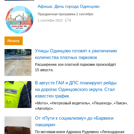
Афиша: День города Одинцово
Праздничная программа 2 сентября.
6
1 сентября 2023
Новое
Улицы Одинцово готовят к увеличению
количества платных парковок
Расширение зон платной парковки произойдёт
15 августа.
В августе ГАИ и ДПС планируют рейды
на дорогах Одинцовского округа. Стал
известен график
«Мото», «Нетрезвый водитель», «Пешеход», «Такси»,
«Автобус».
От «Пути к социализму» до «Барвихи
лакшери»
По мотивам книги Адриана Рудомино «Легендарная