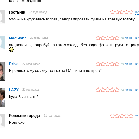
Клева! Молодцы!!!
ГостьNik
22 года назад
Чтобы не кружилась голова, панорамировать лучше на трезвую голову.
MadSlonZ
22 года назад
лично
ага, конечно, попробуй на таком холоде без водки фоткать, руки-то тряс
Drive
22 года назад
лично
В ролике вижу ссылку только на ОИ... или я не прав?
LAZY
21 год назад
лично
Куда Высылать?
Ровесник города
21 год назад
Неплохо