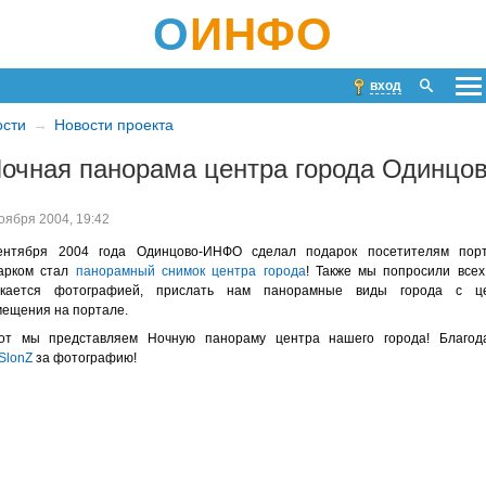
О
ИНФО
вход
ости
Новости проекта
очная панорама центра города Одинцо
оября 2004, 19:42
ентября 2004 года Одинцово-ИНФО сделал подарок посетителям порт
арком стал
панорамный снимок центра города
! Также мы попросили всех
екается фотографией, прислать нам панорамные виды города с ц
мещения на портале.
от мы представляем Ночную панораму центра нашего города! Благод
SlonZ
за фотографию!