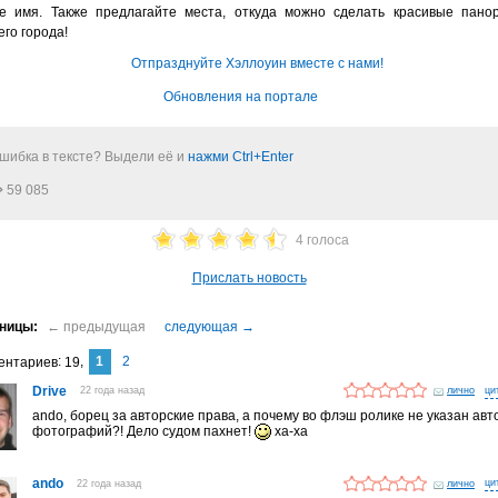
е имя. Также предлагайте места, откуда можно сделать красивые пано
го города!
Отпразднуйте Хэллоуин вместе с нами!
Обновления на портале
шибка в тексте? Выдели её и
нажми Ctrl+Enter
59 085
4 голоса
Прислать новость
1
2
ентариев
19
Drive
22 года назад
лично
ando, борец за авторские права, а почему во флэш ролике не указан авт
фотографий?! Дело судом пахнет!
ха-ха
ando
22 года назад
лично