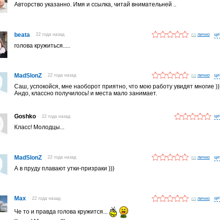
Авторство указанно. Имя и ссылка, читай внимательней ..
beata
22 года назад
лично
голова кружиться.....
MadSlonZ
22 года назад
лично
Саш, успокойся, мне наоборот приятно, что мою работу увидят многие ))
Андо, классно получилось! и места мало занимает.
Goshko
22 года назад
Класс! Молодцы...
MadSlonZ
22 года назад
лично
А в пруду плавают утки-призраки )))
Max
22 года назад
лично
Че то и правда голова кружится...