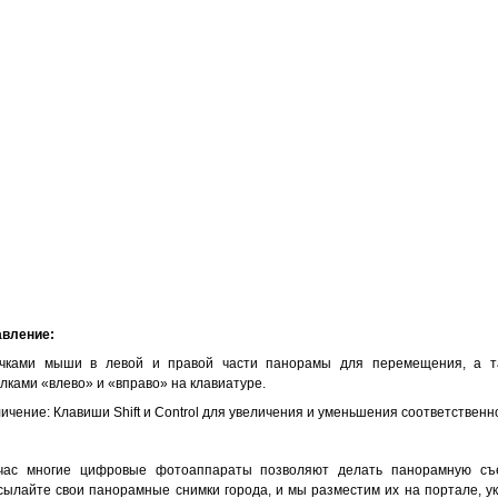
авление:
чками мыши в левой и правой части панорамы для перемещения, а т
лками «влево» и «вправо» на клавиатуре.
ичение: Клавиши Shift и Control для увеличения и уменьшения соответственн
час многие цифровые фотоаппараты позволяют делать панорамную съе
ылайте свои панорамные снимки города, и мы разместим их на портале, у