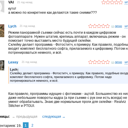
VAI
21 год назад
куто!
а можно по конкретнее как делаются такие снимки???
Lych
21 год назад
лично
Режим панорамной съемки сейчас есть почти в каждом цифровом
фотоаппарате. Нужен штатив, крепишь аппарат, включаешь режим - он
помогает точно выставить место будущей склейки.
Склейку делает программа - Фотоститч, к примеру. Как правило, подобн
входят комплект бесплатного софта, прилагаемого к цифровику. Потом 
потренироваться немного, и всё.
Lexey
21 год назад
лично
Lych:
Склейку делает программа - Фотоститч, к примеру. Как правило, подобные вход
комплект бесплатного софта, прилагаемого к цифровику. Потом надо
потренироваться немного, и всё.
Как правило, программы идущие с фотиками - ацтой. Большинство из ни
даже небольшие повороты кадра (а при съемке с рук они есть всегда) не
умеют обрабатывать. Знаю две нормальные проги для склейки - Realviz
Stitcher и PTGUI.
1
2
ентариев
19