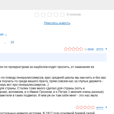
0 голосов
Прислать новость
...
10
лично
#
 он по прокуратурам за нацболов ездит просить, от наказания их
 по поводу генералиссимусов, курс средней школы мы как-нить и без вас
 поучать-то среди вашего брата, прям совсем нас за глупых держите -
перь вот про генералиссимусов...)
для страны. Сталин тоже много сделал для страны (хоть и
нако, вспомним, и о Иване Грозном, и о Петре 1 мнения очень разные).
аметили в таких подвигах. И кем уж он там себя мнит - это нас мало
#
я остальных немного истории. В 1917 году основной боевой силой