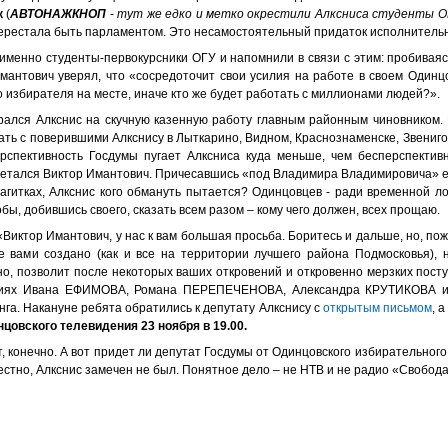
к
(
АВТОНАЖКНОП
-
тут же едко и метко окрестили Алксниса студенты О
перестала быть парламентом. Это несамостоятельный придаток исполнительн
менно студенты-первокурсники ОГУ и напомнили в связи с этим: пробиваясь
Имантович уверял, что «сосредоточит свои усилия на работе в своем Один
о избирателя на месте, иначе кто же будет работать с миллионами людей?».
ирался Алкснис на скучную казенную работу главным районным чиновником. 
тать с поверившими Алкснису в Лыткарино, Видном, Краснознаменске, Звенигор
спективность Госдумы пугает Алксниса куда меньше, чем бесперспектив
метался Виктор Имантович. Причесавшись «под Владимира Владимировича» 
агитках, Алкснис кого обмануть пытается? Одинцовцев - ради временной л
бы, добившись своего, сказать всем разом – кому чего должен, всех прощаю.
иктор Имантович, у нас к вам большая просьба. Боритесь и дальше, но, пож
е вами создано (как и все на территории лучшего района Подмосковья), 
, позволит после некоторых ваших откровений и откровенно мерзких поступ
ениях Ивана ЕФИМОВА, Романа ПЕРЕПЕЧЕНОВА, Александра КРУТИКОВА и
га. Накануне ребята обратились к депутату Алкснису с
открытым письмом
, 
цовского телевидения 23 ноября в 19.00.
, конечно. А вот придет ли депутат Госдумы от Одинцовского избирательного 
стно, Алкснис замечен не был. Понятное дело – не НТВ и не радио «Свобода