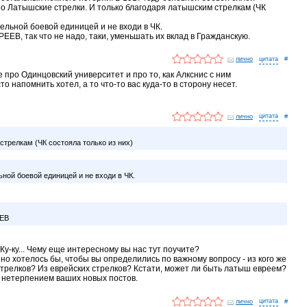
о Латышские стрелки. И только благодаря латышским стрелкам (ЧК
льной боевой единицей и не входи в ЧК.
ЕЕВ, так что не надо, таки, уменьшать их вклад в Гражданскую.
лично
#
е про Одинцовский университет и про то, как Алкснис с ним
о напомнить хотел, а то что-то вас куда-то в сторону несет.
лично
#
стрелкам (ЧК состояла только из них)
ной боевой единицей и не входи в ЧК.
ЕЕВ
 Ку-ку... Чему еще интересному вы нас тут поучите?
но хотелось бы, чтобы вы определились по важному вопросу - из кого же
трелков? Из еврейских стрелков? Кстати, может ли быть латыш евреем?
нетерпением ваших новых постов.
лично
#