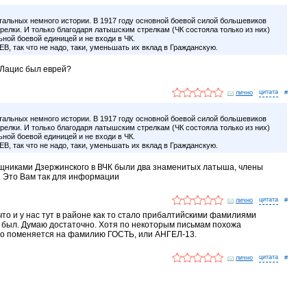
остальных немного истории. В 1917 году основной боевой силой большевиков
релки. И только благодаря латышским стрелкам (ЧК состояла только из них)
ной боевой единицей и не входи в ЧК.
В, так что не надо, таки, уменьшать их вклад в Гражданскую.
 Лацис был еврей?
лично
#
остальных немного истории. В 1917 году основной боевой силой большевиков
релки. И только благодаря латышским стрелкам (ЧК состояла только из них)
ной боевой единицей и не входи в ЧК.
В, так что не надо, таки, уменьшать их вклад в Гражданскую.
никами Дзержинского в ВЧК были два знаменитых латыша, члены
. Это Вам так для информации
лично
#
 что и у нас тут в районе как то стало прибалтийскими фамилиями
 был. Думаю достаточно. Хотя по некоторым письмам похожа
о поменяется на фамилию ГОСТЬ, или АНГЕЛ-13.
лично
#