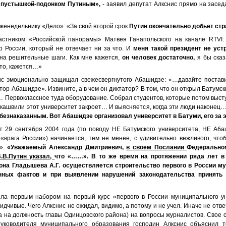
 с пустышкой-подонком Путиным»,
- заявил депутат Алкснис прямо на засе
женедельнику «Дело»: «За свой второй срок
Путин окончательно добьет стр
астником «Российской панорамы» Матвея Ганапольского на канале RTVI:
 России, который не отвечает ни за что. И
меня такой президент не уст
на решительные шаги. Как мне кажется,
он человек достаточно,
я бы ска
-то, кажется…»
с эмоционально защищал свежесвергнутого Абашидзе: «…давайте поставим
тор Абашидзе». Извините, а в чем он диктатор? В том, что он открыл Батумск
 Первоклассное туда оборудование. Собрал студентов, которые потом высту
аакашвили этот университет закроет… И выясняется, когда эти люди наконец
 безнаказанным. Вот Абашидзе организовал университет в Батуми, его за 
от 29 сентября 2004 года (по поводу НЕ Батумского университета, НЕ Аб
врага России») начинается, тем не менее, с удивительно вежливого, что
а»:
«Уважаемый Александр Дмитриевич,
в своем Послании
Федерально
.В.Путин указал,
что «……». В то же время на протяжении ряда лет в 
она Гладышева А.Г. осуществляется строительство первого в России 
нных фактов и при выявлении нарушений законодательства принять
ла первым набором на первый курс «первого в России муниципального у
идчивые. Чего Алкснис не ожидал, видимо, а потому и не учел. Иначе не отве
та на должность главы Одинцовского района) на вопросы журналистов. Сво
уководителя муниципального образования господин Алкснис объяснил т