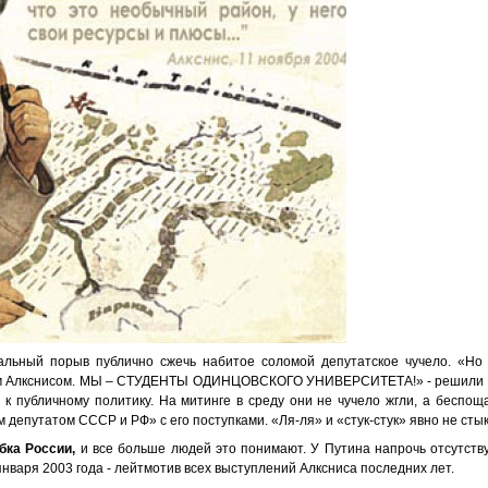
альный порыв публично сжечь набитое соломой депутатское чучело. «Но
том Алкснисом. МЫ – СТУДЕНТЫ ОДИНЦОВСКОГО УНИВЕРСИТЕТА!» - решили ре
к публичному политику. На митинге в среду они не чучело жгли, а беспощ
епутатом СССР и РФ» с его поступками. «Ля-ля» и «стук-стук» явно не сты
ибка России,
и все больше людей это понимают. У Путина напрочь отсутству
января 2003 года - лейтмотив всех выступлений Алксниса последних лет.