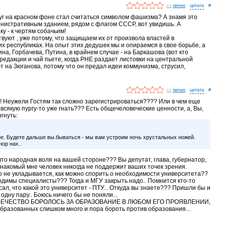
лично
#
круг на красном фоне стал считаться символом фашизма? А знамя это
инистративным зданием, рядом с флагом СССР, вот увидишь. А
у - к чертям собачьим!
твуют , уже потому, что защищаем их от произвола властей в
республиках. На опыт этих дедушек мы и опираемся в свое борьбе, а
на, Горбачева, Путина, в крайнем случае - на Баркашова (вот кто
 редакции и чай пьете, когда РНЕ раздает листовки на центральной
т на Зюганова, потому что он предал идеи коммунизма, струсил,
лично
#
!!! Неужели Гостям так сложно зарегистрироваться???? Или в чем еще
всякую пургу-то уже гнать??? Есть общечеловеческие ценности, а, Вы,
ягнуть:
е. Будете дальше вы.бываться - мы вам устроим ночь хрустальных ножей.
ор нах..
 что народная воля на вашей стороне??? Вы депутат, глава, губернатор,
знакомый мне человек никогда не поддержит ваших точек зрения.
то не укладывается, как можно спорить о необходимости университета??
димы специалисты??? Тогда и МГУ закрыть надо.. Помнится кто-то
л, что какой это университет - ПТУ... Откуда вы знаете??? Пришли бы и
одну пару.. Боюсь ничего бы не поняли...
ВЕЧЕСТВО БОРОЛОСЬ ЗА ОБРАЗОВАНИЕ В ЛЮБОМ ЕГО ПРОЯВЛЕНИИ,
 образованных слишком много и пора бороть против образования...