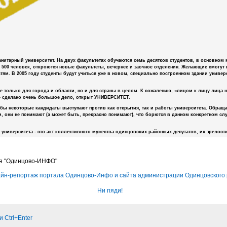
манитарный университет. На двух факультетах обучаются семь десятков студентов, в основно
 500 человек, откроются новые факультеты, вечернее и заочное отделения. Желающие смогут
тям. В 2005 году студенты будут учиться уже в новом, специально построенном здании униве
е только для города и области, но и для страны в целом. К сожалению, «лицом к лицу лица н
- сделано очень большое дело, открыт УНИВЕРСИТЕТ.
бы некоторые кандидаты выступают против как открытия, так и работы университета. Обраща
 они не понимают (а может быть, прекрасно понимают), что борются в данном конкретном случ
университета - это акт коллективного мужества одинцовских районных депутатов, их зрелост
я "Одинцово-ИНФО"
йн-репортаж портала Одинцово-Инфо и сайта администрации Одинцовского 
Ни пяди!
 Ctrl+Enter