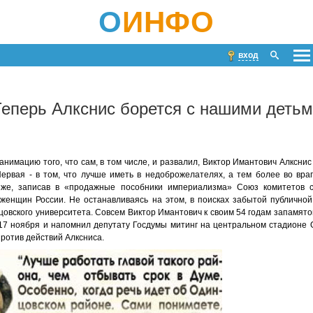
О
ИНФО
вход
еперь Алкснис борется с нашими деть
нимацию того, что сам, в том числе, и развалил, Виктор Имантович Алкснис 
ервая - в том, что лучше иметь в недоброжелателях, а тем более во вра
же, записав в «продажные пособники империализма» Союз комитетов с
 женщин России. Не останавливаясь на этом, в поисках забытой публичной
овского университета. Совсем Виктор Имантович к своим 54 годам запамятов
17 ноября и напомнил депутату Госдумы митинг на центральном стадионе 
против действий Алксниса.