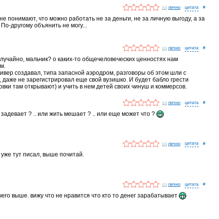
лично
#
 не понимают, что можно работать не за деньги, не за личную выгоду, а за
 По-другому объянить не могу...
лично
#
 случайно, мальчик? о каких-то общечеловеческих ценностях нам
м.
нивер создавал, типа запасной аэродром, разговоры об этом шли с
, даже не зарегистрировал еще свой вузишко. И будет бабло грести
овки там открывают) и учить в нем детей своих чинуш и коммерсов.
лично
#
 задевает ? .. или жить мешает ? .. или еще может что ?
лично
#
 я уже тут писал, выше почитай.
лично
#
чего выше. вижу что не нравится что кто то денег зарабатывает