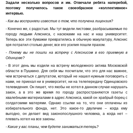
Задали несколько вопросов и им. Отвечали ребята наперебой,
поэтому получилось такое своеобразное «коллективное»
интервью.
- Как вы восприняли известие о том, что получена лицензия?
- Конечно же, с радостью. Мы тут видели листовки, разбрасываемые по
городу людьми Алксниса, с наскоками на нас и наш университет.
Теперь все эти бумажки превратились в обычную макулатуру, Алкснис
зря потратил столько денег, все его усилия пошли прахом.
- Почему вы не пошли на встречу с Алкснисом в его приемную в
Одинцове?
- В этот день мы ездили на встречу молодежного актива Московской
области в Пушкино. Для себя мы посчитали, что это для нас важнее,
чем встречаться с депутатом, который не нашел нужным поговорить с
нами, не приехал ни в университет, ни на телепередачу Одинцовского
телевидения. Он пишет, что якобы не хотел в данном случае нарушать
закон, а в это же время по городу распространяются газеты с
хвалебными материалами в адрес Алксниса, какой он храбрый борец с
солдатскими матерями. Однако ссылки на то, что они оплачены из
избирательного фонда, нет. Это какое-то двуличие – когда ему
выгодно, он делает вид законопослушного человека, а когда нет –
плевать хотел на все законы.
- Какие у вас планы, чем будете заниматься теперь?