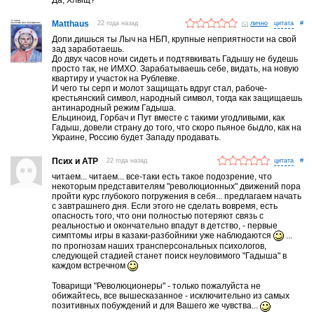
Matthaus
22 года назад
лично
#
Допи.дишься ты Лыч на НБП, крупные неприятности на свой
зад заработаешь.
До двух часов ночи сидеть и подтявкивать Гадышу не будешь
просто так, не ИМХО. Зарабатываешь себе, видать, на новую
квартиру и участок на Рублевке.
И чего ты серп и молот защищать вдруг стал, рабоче-
крестьянский символ, народный символ, тогда как защищаешь
антинародный режим Гадыша.
Ельциноид, Горбач и Пут вместе с такими угодливыми, как
Гадыш, довели страну до того, что скоро пьяное быдло, как на
Украине, Россию будет Западу продавать.
Псих и АТР
22 года назад
#
читаем... читаем... все-таки есть такое подозрение, что
некоторым представителям "революционных" движений пора
пройти курс глубокого погружения в себя... предлагаем начать
с завтрашнего дня. Если этого не сделать вовремя, есть
опасность того, что они полностью потеряют связь с
реальностью и окончательно впадут в детство, - первые
симптомы игры в казаки-разбойники уже наблюдаются
...
по прогнозам наших трансперсональных психологов,
следующей стадией станет поиск неуловимого "Гадыша" в
каждом встречном
Товарищи "Революционеры" - только пожалуйста не
обижайтесь, все вышесказанное - исключительно из самых
позитивных побуждений и для Вашего же чувства...