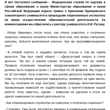
И вот поступило сообщение – Федеральная служба по надзору в
сфере образования и науки Министерства образования и науки
Российской Федерации издала приказ о признании Одинцовского
гуманитарного университета прошедшим лицензионную экспертизу
на право осуществления образовательной деятельности. За
комментариями мы обратились к ректору университета И.И. Русину.
- Игорь Иванович, после того, как стало известно о получении
лицензии, начались попытки подать дело так, что якобы «депутат,
наконец, добился выполнения закона». Как вы прокомментируете
это?
- В «Новой газете» я недавно прочитал статью о том же самом
депутате. Там был такой оборот – «Депутатский запрос в стиле
доноса». Так вот, в нашем случае ситуация была той же самой.
Правила получения лицензии предусматривают, что документы
должны быть поданы в сроки с 1 сентября по 28 февраля. Мы подали
их 30 сентября. Хочу отметить – все усилия депутата привели лишь к
тому, что получение лицензии замедлилось, примерно на один месяц.
Мы бы получили её ещё быстрее, однако приезды многочисленных
проверяющих комиссий не содействовали, а препятствовали нашей
работе. Хочу заметить, однако – комиссии не сделали в итоге ни
одного замечания по нашей деятельности.
- Как отреагировали студенты на известие о получении лицензии?
- Спокойно. Они были абсолютно уверены в нормальном разрешении