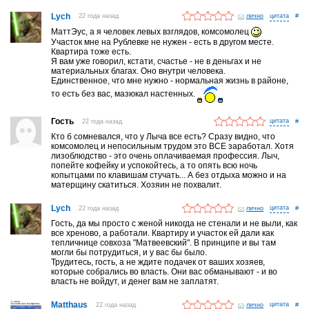
Lych
22 года назад
лично
#
МаттЭус, а я человек левых взглядов, комсомолец
Участок мне на Рублевке не нужен - есть в другом месте.
Квартира тоже есть.
Я вам уже говорил, кстати, счастье - не в деньгах и не
материальных благах. Оно внутри человека.
Единственное, что мне нужно - нормальная жизнь в районе,
то есть без вас, мазюкал настенных.
Гость
22 года назад
#
Кто б сомневался, что у Лыча все есть? Сразу видно, что
комсомолец и непосильным трудом это ВСЕ заработал. Хотя
лизоблюдство - это очень оплачиваемая профессия. Лыч,
попейте кофейку и успокойтесь, а то опять всю ночь
копытцами по клавишам стучать... А без отдыха можно и на
матерщину скатиться. Хозяин не похвалит.
Lych
22 года назад
лично
#
Гость, да мы просто с женой никогда не стенали и не выли, как
все хреново, а работали. Квартиру и участок ей дали как
тепличнице совхоза "Матвеевский". В принципе и вы там
могли бы потрудиться, и у вас бы было.
Трудитесь, гость, а не ждите подачек от ваших хозяев,
которые собрались во власть. Они вас обманывают - и во
власть не войдут, и денег вам не заплатят.
Matthaus
22 года назад
лично
#