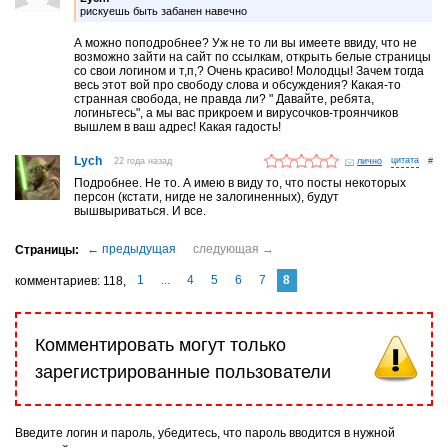
рискуешь быть забанен навечно
А можно поподробнее? Уж не то ли вы имеете ввиду, что не
возможно зайти на сайт по ссылкам, открыть белые страницы
со свои логином и т,п,? Очень красиво! Молодцы! Зачем тогда
весь этот вой про свободу слова и обсуждения? Какая-то
странная свобода, не правда ли? " Давайте, ребята,
логиньтесь", а мы вас прикроем и вирусочков-троянчиков
вышлем в ваш адрес! Какая гадость!
Lych
22 года назад
лично
#
Подробнее. Не то. А имею в виду то, что посты некоторых
персон (кстати, нигде не залогиненных), будут
вышвыриваться. И все.
1
...
4
5
6
7
8
комментариев
118
Комментировать могут только
зарегистрированные пользователи
Введите логин и пароль, убедитесь, что пароль вводится в нужной