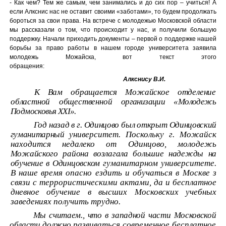
- Как чем? Тем же самым, чем занимались и до сих пор – учиться! А
если Алкснис нас не оставит своими «заботами», то будем продолжать
бороться за свои права. На встрече с молодежью Московской области
мы рассказали о том, что происходит у нас, и получили большую
поддержку. Начали приходить документы – первой о поддержке нашей
борьбы за право работы в нашем городе университета заявила
молодежь Можайска, вот текст этого
обращения:
Алкснису В.И.
К Вам обращается Можайское отделение
областной общественной
организации «Молодежь
Подмосковья
XXI».
Год назад в г. Одинцово был открыт Одинцовский
гуманитарный
университет. Поскольку г. Можайск
находится недалеко от Одинцово, молодежь
Можайского района возлагала большие надежды на
обучение в Одинцовском
гуманитарном университете.
В наше время опасно ездить и обучаться в Москве з
связи с террористическими актами, да и бесплатное
дневное обучение в высших Московских учебных
заведениях получить трудно.
Мы считаем., что в западной части Московской
области должно
развиваться современное бесплатное