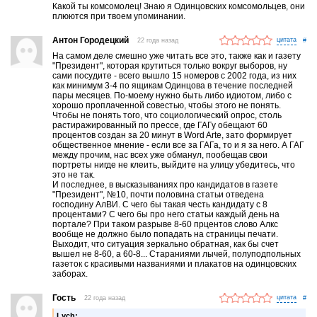
Какой ты комсомолец! Знаю я Одинцовских комсомольцев, они
плюются при твоем упоминании.
Антон Городецкий
22 года назад
#
На самом деле смешно уже читать все это, также как и газету
"Президент", которая крутиться только вокруг выборов, ну
сами посудите - всего вышло 15 номеров с 2002 года, из них
как минимум 3-4 по ящикам Одинцова в течение последней
пары месяцев. По-моему нужно быть либо идиотом, либо с
хорошо проплаченной совестью, чтобы этого не понять.
Чтобы не понять того, что социологический опрос, столь
растиражированный по прессе, где ГАГу обещают 60
процентов создан за 20 минут в Word Arte, зато формирует
общественное мнение - если все за ГАГа, то и я за него. А ГАГ
между прочим, нас всех уже обманул, пообещав свои
портреты нигде не клеить, выйдите на улицу убедитесь, что
это не так.
И последнее, в высказываниях про кандидатов в газете
"Президент", №10, почти половина статьи отведена
господину АлВИ. С чего бы такая честь кандидату с 8
процентами? С чего бы про него статьи каждый день на
портале? При таком разрыве 8-60 прцентов слово Алкс
вообще не должно было попадать на страницы печати.
Выходит, что ситуация зеркально обратная, как бы счет
вышел не 8-60, а 60-8... Стараниями лычей, полуподпольных
газеток с красивыми названиями и плакатов на одинцовских
заборах.
Гость
22 года назад
#
Lych: