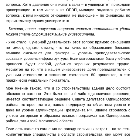
вопроса. Хотя давление они испытывали – в университет приходили
проверяющие, в том числе и из ОБЭП, милиции, задавали ребятам
вопросы, к ним никакого отношения не имеющие – по финансам, по
строительству здания университета.
- Кстати, после получения лицензии главным направлением удара
может стать строящееся здание университета.
- Уже стало. К учебной деятельности этот вопрос прямого отношения
не имеет, однако отмечу, что на качество образования большое
влияние оказывают два фактора – уровень преподавательского
состава и уровень инфраструктуры. Если материальная база учебного
процесса будет слабой, добиться хороших результатов трудно.
Несмотря на то, что в нашем университете доля преподавателей с
учеными степенями и званиями составляет 80 процентов, а это
практически уникальный показатель.
Моё мнение таково, что и со строительством здания дело обстоит
абсолютно законно. Это было не чьё-либо единоличное решение,
имеется соответствующее решение Совета депутатов Одинцовского
района, которое, кстати, нашло поддержку на областном уровне и
даже на уровне администрации Президента РФ. Здание строилось с
учетом интересов в образовательных программах как Одинцовского
района, так и всей Московской области.
Если есть какие-то сомнения по поводу величины затрат – на то есть
компетентные специалисты в области строительства, они могут всё