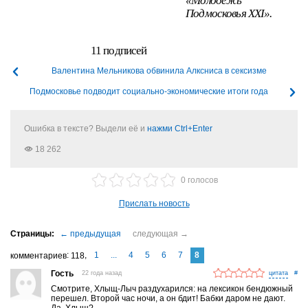
«Молодежь
Подмосковья
XXI».
11 подписей
Валентина Мельникова обвинила Алксниса в сексизме
Подмосковье подводит социально-экономические итоги года
Ошибка в тексте? Выдели её и
нажми Ctrl+Enter
18 262
0 голосов
Прислать новость
1
...
4
5
6
7
8
комментариев
118
Гость
22 года назад
#
Смотрите, Хлыщ-Лыч раздухарился: на лексикон бендюжный
перешел. Второй час ночи, а он бдит! Бабки даром не дают.
Да, Хлыщ?