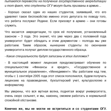
пытаются перевести на получение государственной аккредитации
и тот факт, что студенты ОГУ могут быть призваны в армию…
- Хорошо сказал один из наших студентов, заявивший, что его
удивляет такое беспокойство именно этого депутата по поводу того,
что ребята послужат Родине. Если призовут в армию – они готовы
служить.
Что касается аккредитации, то срок её получения, установленный
законом – 3 года. Это значит, что уже через два с половиной года
университет будет обладать и этим документом – полгода мы уже
работаем. Таким образом, нынешние студенты по окончании
университета получат диплом государственного образца.
- Какие специальности будут записаны в этих дипломах?
- В настоящий момент лицензия предусматривает обучение по
специальностям «Финансы и кредит», «Государственное и
муниципальное управление», «Менеджмент». Мы работаем над тем,
чтобы с 1 сентября 2005 года этот список пополнился, будем получать
лицензию на правоведение, бухгалтерский учет, культурологию и
информатику.
Мы уверены, что вся мутная волна, поднятая вокруг университета,
очень скоро схлынет, и мы, наконец, сможем работать в нормальной
спокойной обстановке.
Конечно же, мы не могли не встретиться и со студентами ОГУ.