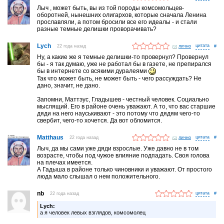
Лыч , может быть, вы из той породы комсомольцев-
оборотней, нынешних олигархов, которые сначала Ленина
прославляли, а потом бросили все его идеалы - и стали
разные темные делишки проворачивать?
Lych
22 года назад
лично
#
Ну, а какие же я темные делишки-то провернул? Провернул
бы - я так думаю, уже не работал бы в газете, не препирался
бы в интернете со всякими дуралеями
Так что может быть, не может быть - чего рассуждать? Не
дано, значит, не дано.
Запомни, Маттэус, Гладышев - честный человек. Социально
мыслящий. Его в районе очень уважают. А то, что вас старшие
дяди на него науськивают - это потому что дядям чего-то
свербит, чего-то хочется. Да вот обломится.
Matthaus
22 года назад
лично
#
Лыч, да мы сами уже дяди взрослые. Уже давно не в том
возрасте, чтобы под чужое влияние подпадать. Своя голова
на плечах имеется.
А Гадыша в районе только чиновники и уважают. От простого
люда мало слышал о нем положительного.
nb
22 года назад
#
Lych:
а я человек левых взглядов, комсомолец