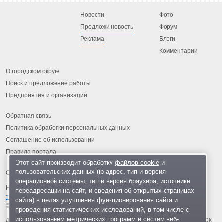
Новости
Фото
Предложи новость
Форум
Реклама
Блоги
Комментарии
О городском округе
Поиск и предложение работы
Предприятия и организации
Обратная связь
Политика обработки персональных данных
Соглашение об использовании
Правила портала
Этот сайт производит обработку
файлов cookie
и
пользовательских данных (ip-адрес, тип и версия
операционной системы, тип и версия браузера, источнике
На информационном ресурсе применяются
рекомендательные
переадресации на сайт, и сведения об открытых страницах
технологии
.
сайта) в целях улучшения функционирования сайта и
© 2013-2026 «ОИНФО»,
сделано в Одинцово
проведения статистических исследований, в том числе с
использованием метрических программ и систем веб-
Для читателей: В России признаны экстремистскими и запрещены организации ФБК