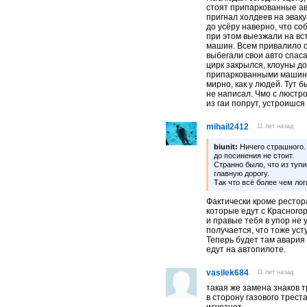
стоят припаркованные ав
пригнал холдеев на эвак
до усёру наверно, что со
при этом выезжали на вс
машин. Всем привалило сч
выбегали свои авто спас
цирк закрылся, клоуны д
припаркованными машина
мирно, как у людей. Тут 
не написал. Чмо с люстро
из гаи попрут, устроишся
mihail2412
11 лет назад
biunit:
Ничего страшного. 
до посинения не стоит.
Странно было, что из туп
главную дорогу.
Так что всё более чем лог
Фактически кроме рестор
которые едут с Красногор
и правые тебя в упор не у
получается, что тоже ус
Теперь будет там авария 
едут на автопилоте.
vasilek684
11 лет назад
такая же замена знаков 
в сторону газового трест
исчезнет