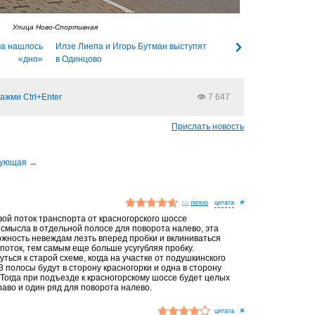
Улица Ново-Спортивная
ча нашлось
Илзе Лиепа и Игорь Бутман выступят
«дно»
в Одинцово
ажми Ctrl+Enter
7 647
Прислать новость
лично
#
ой поток транспорта от красногорского шоссе
 смысла в отдельной полосе для поворота налево, эта
ожность невеждам лезть вперед пробки и вклиниваться
поток, тем самым еще больше усугубляя пробку.
уться к старой схеме, когда на участке от подушкинского
3 полосы будут в сторону красногорки и одна в сторону
 Тогда при подъезде к красногорскому шоссе будет целых
раво и один ряд для поворота налево.
#