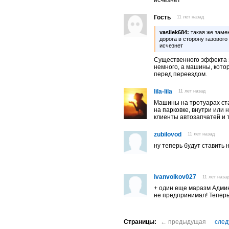
Гость
11 лет назад
vasilek684:
такая же замен
дорога в сторону газового
исчезнет
Существенного эффекта э
немного, а машины, кото
перед переездом.
lila-lila
11 лет назад
Машины на тротуарах ста
на парковке, внутри или
клиенты автозапчатей и 
zubilovod
11 лет назад
ну теперь будут ставить 
ivanvolkov027
11 лет наза
+ один еще маразм Админ
не предпринимал! Теперь