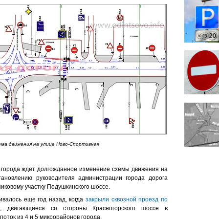
ема движения на улице Ново-Спортивная
 города ждет долгожданное изменение схемы движения на
тановлению руководителя администрации города дорога
пиковому участку Подушкинского шоссе.
валось еще год назад, когда
закрыли сквозной проезд по
, двигающиеся со стороны Красногорского шоссе в
оток из 4 и 5 микрорайонов города.