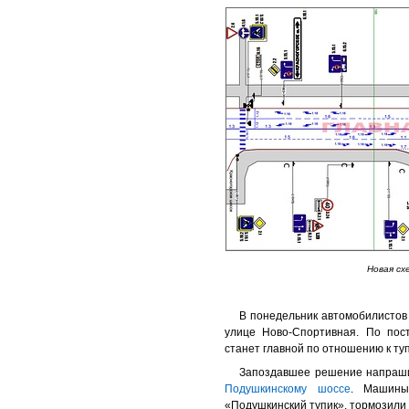
Новая сх
В понедельник автомобилистов
улице Ново-Спортивная. По пос
станет главной по отношению к ту
Запоздавшее решение напраши
Подушкинскому шоссе
. Машины
«Подушкинский тупик», тормозили п