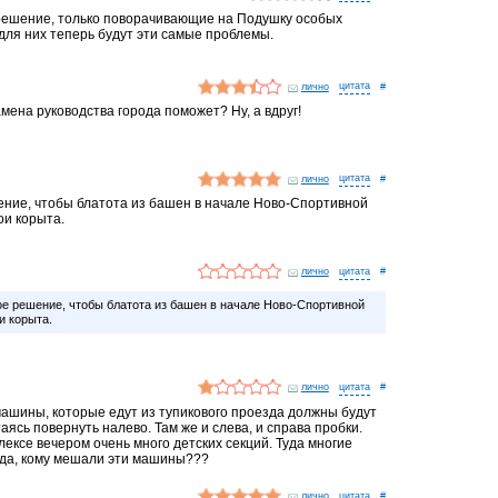
решение, только поворачивающие на Подушку особых
 для них теперь будут эти самые проблемы.
лично
#
замена руководства города поможет? Ну, а вдруг!
лично
#
ние, чтобы блатота из башен в начале Ново-Спортивной
ои корыта.
лично
#
е решение, чтобы блатота из башен в начале Ново-Спортивной
и корыта.
лично
#
машины, которые едут из тупикового проезда должны будут
аясь повернуть налево. Там же и слева, и справа пробки.
ексе вечером очень много детских секций. Туда многие
рода, кому мешали эти машины???
лично
#