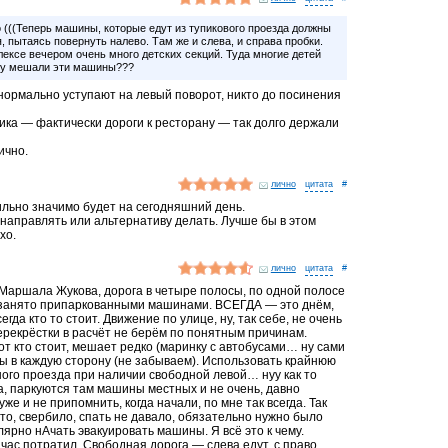
(((Теперь машины, которые едут из тупикового проезда должны
, пытаясь повернуть налево. Там же и слева, и справа пробки.
ексе вечером очень много детских секций. Туда многие детей
ому мешали эти машины???
 нормально уступают на левый поворот, никто до посинения
пика — фактически дороги к ресторану — так долго держали
ично.
лично
#
 сильно значимо будет на сегодняшний день.
енаправлять или альтернативу делать. Лучше бы в этом
хо.
лично
#
. Маршала Жукова, дорога в четыре полосы, по одной полосе
а занято припаркованными машинами. ВСЕГДА — это днём,
егда кто то стоит. Движение по улице, ну, так себе, не очень
ерекрёстки в расчёт не берём по понятным причинам.
тот кто стоит, мешает редко (маринку с автобусами… ну сами
осы в каждую сторону (не забываем). Использовать крайнюю
ного проезда при наличии свободной левой… нуу как то
 да, паркуются там машины местных и не очень, давно
уже и не припомнить, когда начали, по мне так всегда. Так
 то, свербило, спать не давало, обязательно нужно было
лярно нАчать эвакуировать машины. Я всё это к чему.
час потратил. Свободная дорога — слева едут, с право