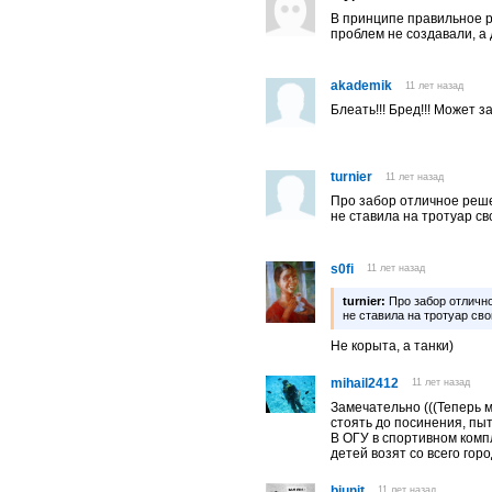
В принципе правильное 
проблем не создавали, а
akademik
11 лет назад
Блеать!!! Бред!!! Может 
turnier
11 лет назад
Про забор отличное реше
не ставила на тротуар св
s0fi
11 лет назад
turnier:
Про забор отлично
не ставила на тротуар сво
Не корыта, а танки)
mihail2412
11 лет назад
Замечательно (((Теперь 
стоять до посинения, пыт
В ОГУ в спортивном компл
детей возят со всего го
biunit
11 лет назад