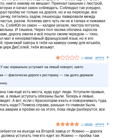
то, никто никому не мешает. Приехал гаишник с люстрой,
уаторах и начал закон соблюдать. Соблюдал так усердно,
брал пробку не только на дороге, но и на переходе, все
тречку, пятились задом, пешеходы лавировали между
астья, разом. Хозяева авто чуть ли не в тапках и пижамах
ать. СоблЮл он закон — халдеи уехали, люстра потухла,
овольны. И тишина. Через пол часика обочина заросла
ми, дорога ожила и всё пошло своим чередом — тихо,
был мат и ненормативный французский язык, но я его
й, приезжай завтра я тебя на камеру сниму для ютьюба,
 в цирк ДюСолей, тебя возьмут.
лично
#
У нас нормально уступают на левый поворот, никто
ика — фактически дороги к ресторану — так долго держали
ично.
ана там ещё есть места, куда едут люди. Уступали правые,
ки, а левые уступать обязаны были. Теперь и левые,
видят. А вот, если с Красногорки ехать и поворачивать туда,
тупать надо? Помеха справа, раньше-то главная была.
на аварии и пробки из-за этого, пока люди разберутся, все
лично
#
требуется на въезде на Второй завод от Яскино — дорога
а должна уступать тем кто едет из Яскино — пробка там