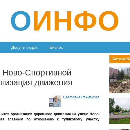
О
ИНФО
Досуг и отдых
Бизнес
Автомоб
а Ново-Спортивной
анизация движения
Светлана Рахманова
нится организация дорожного движения на улице Ново-
нет главным по отношению к тупиковому участку