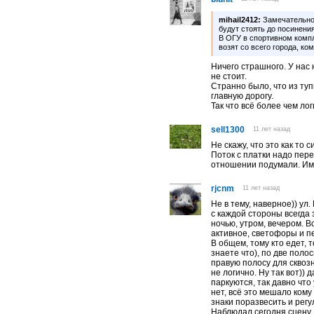
mihail2412:
Замечательно 
будут стоять до посинения
В ОГУ в спортивном компл
возят со всего города, к
Ничего страшного. У нас
не стоит.
Странно было, что из ту
главную дорогу.
Так что всё более чем лог
sell1300
11 лет назад
Не скажу, что это как то
Поток с платки надо пер
отношении подумали. Им
rjcnm
11 лет назад
Не в тему, наверное)) ул
с каждой стороны всегд
ночью, утром, вечером. Вс
активное, светофоры и п
В общем, тому кто едет, 
знаете что), по две пол
правую полосу для сквоз
не логично. Ну так вот))
паркуются, так давно что 
нет, всё это мешало кому
знаки поразвесить и регу
Наблюдал сегодня сцену, 