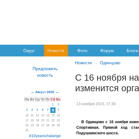
Округ
Новости
Фото
Форум
Блоги
Новости
Одинцово
С 16 ноября н
изменится орг
Август 2026
Пн
Вт
Ср
Чт
Пт
Сб
Вс
13 ноября 2015, 17:30
1
2
3
4
5
6
7
8
9
10
11
12
13
14
15
16
17
18
19
20
21
22
23
В Одинцово с 16 ноября изме
24
25
26
27
28
29
30
Спортивная. Прямой ход ста
31
Подушкинского шоссе.
#10yearschalange