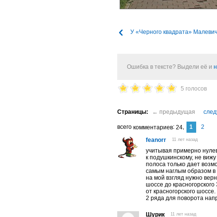
У «Черного квадрата» Малеви
Ошибка в тексте? Выдели её и
н
5 голосов
1
2
комментариев
24
feanorr
11 лет назад
учитывая примерно нулев
к подушкинскому, не вижу
полоса только дает возм
самым наглым образом в 
на мой взгляд нужно верн
шоссе до красногорского 
от красногорского шоссе.
2 ряда для поворота нап
Шурик
11 лет назад