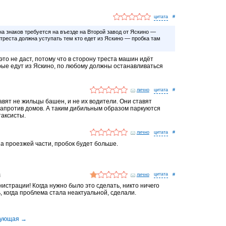
#
а знаков требуется на въезде на Второй завод от Яскино —
 треста должна уступать тем кто едет из Яскино — пробка там
то не даст, потому что в сторону треста машин идёт
рые едут из Яскино, по любому должны останавливаться
лично
#
вят не жильцы башен, и не их водители. Они ставят
 напротив домов. А таким дибильным образом паркуются
таксисты.
лично
#
на проезжей части, пробок будет больше.
д
лично
#
истрации! Когда нужно было это сделать, никто ничего
, когда проблема стала неактуальной, сделали.