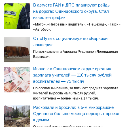
В августе ГАИ и ДПС планируют рейды
на дорогах Одинцовского округа. Стал
известен график
«Мото», «Нетрезвый водитель», «Пешеход», «Такси»,
«Автобус».
От «Пути к социализму» до «Барвихи
лакшери»
По мотивам книги Адриана Рудомино «Легендарная
Барвиха».
Иванов: в Одинцовском округе средняя
зарплата учителей — 110 тысяч рублей,
воспитателей — 75 тысяч
По словам чиновника, за пять лет средняя зарплата
учителей выросла на 40 тысяч рублей,
воспитателей — более чем на 17 тысяч.
Раскопали и бросили: в 5-м микрорайоне
Одинцово больше месяца перекрыт проезд
к домам
Очередной затянувшийся ремонт в городе.