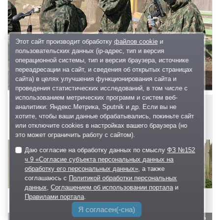
Этот сайт производит обработку
файлов cookie
и
пользовательских данных (ip-адрес, тип и версия
операционной системы, тип и версия браузера, источнике
переадресации на сайт, и сведения об открытых страницах
www.sk-patriot.clan.su Спортивный клуб "ПАТРИОТ" Сбор перед
сайта) в целях улучшения функционирования сайта и
сражением
проведения статистических исследований, в том числе с
использованием метрических программ и систем веб-
аналитики: Яндекс.Метрика, Sputnik и др. Если вы не
хотите, чтобы ваши данные обрабатывались, покиньте сайт
или отключите cookies в настройках вашего браузера (но
это может ограничить работу с сайтом).
Даю согласие на обработку данных по смыслу
ФЗ №152
ч.9 «Согласие субъекта персональных данных на
обработку его персональных данных»
, а также
соглашаюсь с
Политикой обработки персональных
данных
,
Соглашением об использовании портала
и
Правилами портала
.
Я согласен(-сна)
www.sk-patriot.clan.su Спортивный клуб "ПАТРИОТ" Наше спортивное