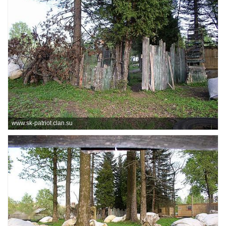
www.sk-patriot.clan.su