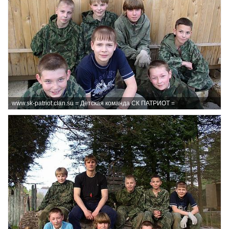
www.sk-patriot.clan.su = Детская команда СК ПАТРИОТ =