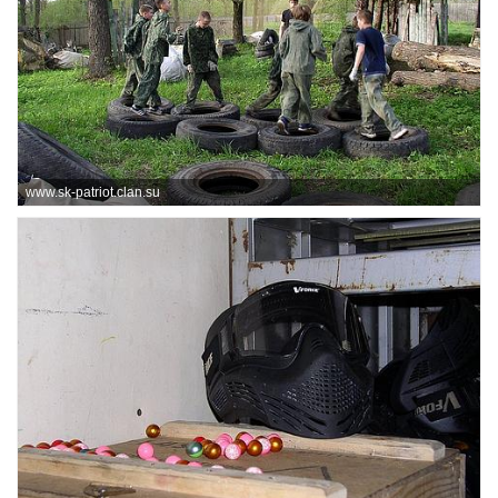
www.sk-patriot.clan.su