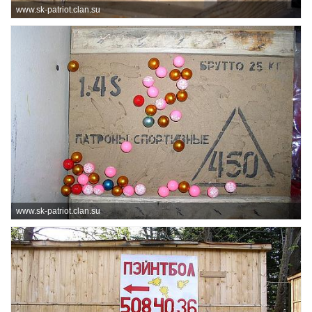
www.sk-patriot.clan.su
www.sk-patriot.clan.su