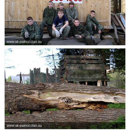
www.sk-patriot.clan.su
www.sk-patriot.clan.su