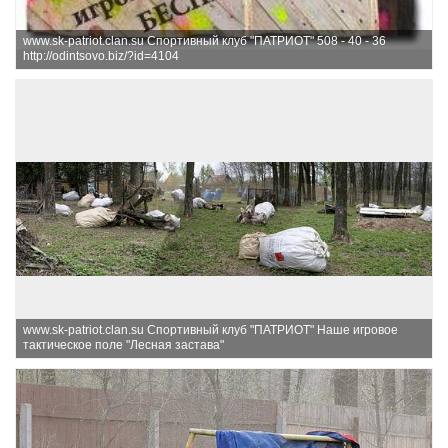
www.sk-patriot.clan.su Спортивный клуб "ПАТРИОТ" 508 - 40 - 36
http://odintsovo.biz/?id=4104
www.sk-patriot.clan.su Спортивный клуб "ПАТРИОТ" Наше игровое
тактическое поле "Лесная застава"