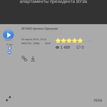
апартаменты президента ВУЗа
МГИМО филиал Одинцово
03 марта 2014, 19:11
1 голос
960x720, 159kb
EXIF
2
сек.
1 489
0
25/56