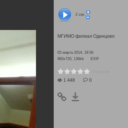
2
сек.
МГИМО филиал Одинцово
03 марта 2014, 19:56
960x720, 136kb
EXIF
0 голосов
1 448
0