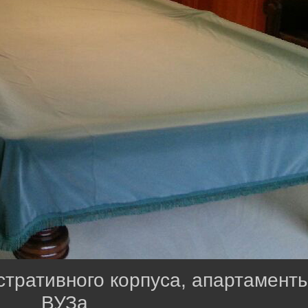
стративного корпуса, апартамент
ВУЗа