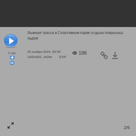
Лыжная трасса в Спортивном парке отдыха покрылась
льдом
25 ноября 2016, 09:58
186
2
сек.
1400x932, 342kb
EXIF
2/6