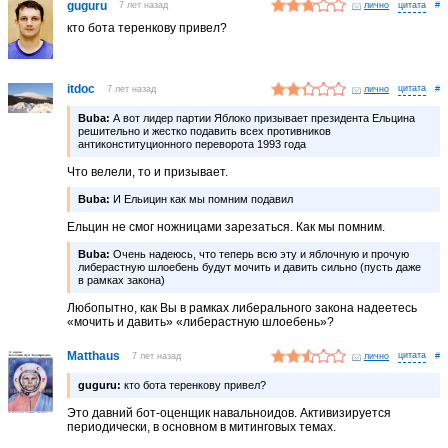
guguru
7 лет назад
лично
#
кто бота теренкову привел?
itdoc
7 лет назад
лично
#
Buba:
А вот лидер партии Яблоко призывает президента Ельцина
решительно и жестко подавить всех противников
антиконституционного переворота 1993 года
Что велели, то и призывает.
Buba:
И Ельицин как мы помним подавил
Ельцин не смог ножницами зарезаться. Как мы помним.
Buba:
Очень надеюсь, что теперь всю эту и яблочную и прочую
либерастную шлоебень будут мочить и давить сильно (пусть даже
в рамках закона)
Любопытно, как Вы в рамках либерального закона надеетесь
«мочить и давить» «либерастную шлоебень»?
Matthaus
7 лет назад
лично
#
guguru:
кто бота теренкову привел?
Это давний бот-оценщик навальноидов. Активизируется
периодически, в основном в митинговых темах.