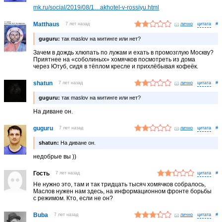
mk.ru/social/2019/08/1…akhotel-v-rossiyu.html
Matthaus
7 лет назад
лично
#
guguru:
так maslov на митинге или нет?
Зачем в дождь хлюпать по лужам и ехать в промозглую Москву?
Приятнее на «соболиных» хомячков посмотреть из дома
через Ютуб, сидя в тёплом кресле и прихлёбывая кофеёк.
shatun
7 лет назад
лично
#
guguru:
так maslov на митинге или нет?
На диване он.
guguru
7 лет назад
лично
#
shatun:
На диване он.
недобрые вы ))
Гость
7 лет назад
#
Не нужно это, там и так тридцать тысяч хомячков собралось,
Маслов нужен нам здесь, на информационном фронте борьбы
с режимом. Кто, если не он?
Buba
7 лет назад
лично
#