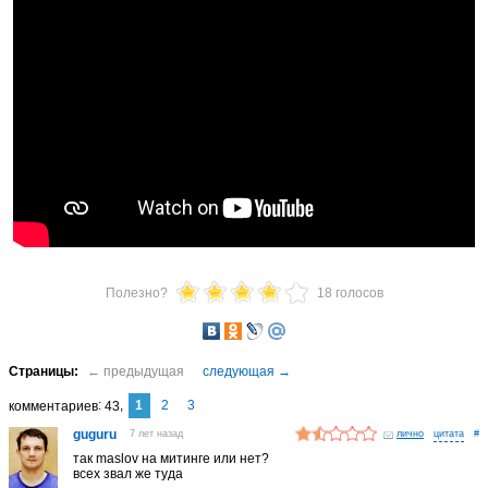
Полезно?
18 голосов
1
2
3
комментариев
43
guguru
7 лет назад
лично
#
так maslov на митинге или нет?
всех звал же туда