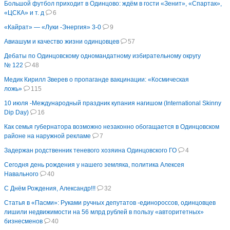
Большой футбол приходит в Одинцово: ждём в гости «Зенит», «Спартак»,
«ЦСКА» и т. д
6
«Кайрат» — «Луки -Энергия» 3-0
9
Авиашум и качество жизни одинцовцев
57
Дебаты по Одинцовскому одномандатному избирательному округу
№ 122
48
Медик Кирилл Зверев о пропаганде вакцинации: «Космическая
ложь»
115
10 июля -Международный праздник купания нагишом (International Skinny
Dip Day)
16
Как семья губернатора возможно незаконно обогащается в Одинцовском
районе на наружной рекламе
7
Задержан родственник теневого хозяина Одинцовского ГО
4
Сегодня день рождения у нашего земляка, политика Алексея
Навального
40
С Днём Рождения, Александр!!!
32
Статья в «Пасми»: Руками ручных депутатов -единороссов, одинцовцев
лишили недвижимости на 56 млрд рублей в пользу «авторитетных»
бизнесменов
40