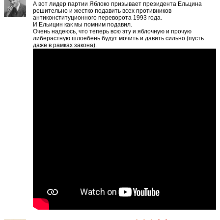
А вот лидер партии Яблоко призывает президента Ельцина
решительно и жестко подавить всех противников
антиконституционного переворота 1993 года.
И Ельицин как мы помним подавил.
Очень надеюсь, что теперь всю эту и яблочную и прочую
либерастную шлоебень будут мочить и давить сильно (пусть
даже в рамках закона).