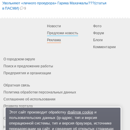
Увольняют «личного прокурора» Гарика Махачкалы???(статья
в ПАСМИ)
9
Новости
Фото
Предложи новость
Форум
Реклама
Блоги
Комментарии
О городском округе
Поиск и предложение работы
Предприятия и организации
Обратная связь
Политика обработки персональных данных
Соглашение об использовании
Правила портала
Этот сайт производит обработку
файлов cookie
и
пользовательских данных (ip-адрес, тип и версия
операционной системы, тип и версия браузера, источнике
На информационном ресурсе применяются
рекомендательные
переадресации на сайт, и сведения об открытых страницах