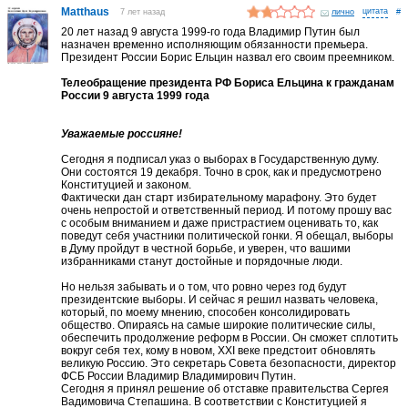
Matthaus
7 лет назад
лично
#
20 лет назад 9 августа 1999-го года Владимир Путин был
назначен временно исполняющим обязанности премьера.
Президент России Борис Ельцин назвал его своим преемником.
Телеобращение президента РФ Бориса Ельцина к гражданам
России 9 августа 1999 года
Уважаемые россияне!
Сегодня я подписал указ о выборах в Государственную думу.
Они состоятся 19 декабря. Точно в срок, как и предусмотрено
Конституцией и законом.
Фактически дан старт избирательному марафону. Это будет
очень непростой и ответственный период. И потому прошу вас
с особым вниманием и даже пристрастием оценивать то, как
поведут себя участники политической гонки. Я обещал, выборы
в Думу пройдут в честной борьбе, и уверен, что вашими
избранниками станут достойные и порядочные люди.
Но нельзя забывать и о том, что ровно через год будут
президентские выборы. И сейчас я решил назвать человека,
который, по моему мнению, способен консолидировать
общество. Опираясь на самые широкие политические силы,
обеспечить продолжение реформ в России. Он сможет сплотить
вокруг себя тех, кому в новом, XXI веке предстоит обновлять
великую Россию. Это секретарь Совета безопасности, директор
ФСБ России Владимир Владимирович Путин.
Сегодня я принял решение об отставке правительства Сергея
Вадимовича Степашина. В соответствии с Конституцией я