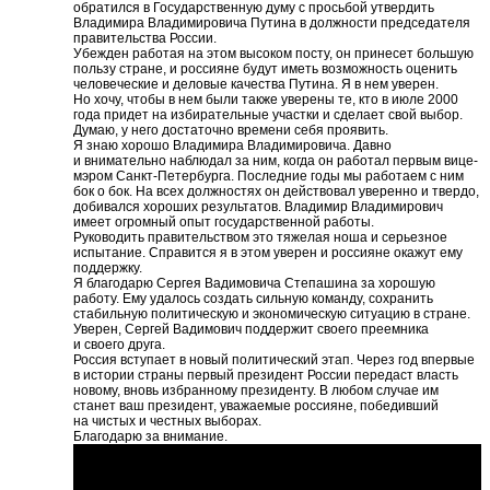
обратился в Государственную думу с просьбой утвердить
Владимира Владимировича Путина в должности председателя
правительства России.
Убежден работая на этом высоком посту, он принесет большую
пользу стране, и россияне будут иметь возможность оценить
человеческие и деловые качества Путина. Я в нем уверен.
Но хочу, чтобы в нем были также уверены те, кто в июле 2000
года придет на избирательные участки и сделает свой выбор.
Думаю, у него достаточно времени себя проявить.
Я знаю хорошо Владимира Владимировича. Давно
и внимательно наблюдал за ним, когда он работал первым вице-
мэром Санкт-Петербурга. Последние годы мы работаем с ним
бок о бок. На всех должностях он действовал уверенно и твердо,
добивался хороших результатов. Владимир Владимирович
имеет огромный опыт государственной работы.
Руководить правительством это тяжелая ноша и серьезное
испытание. Справится я в этом уверен и россияне окажут ему
поддержку.
Я благодарю Сергея Вадимовича Степашина за хорошую
работу. Ему удалось создать сильную команду, сохранить
стабильную политическую и экономическую ситуацию в стране.
Уверен, Сергей Вадимович поддержит своего преемника
и своего друга.
Россия вступает в новый политический этап. Через год впервые
в истории страны первый президент России передаст власть
новому, вновь избранному президенту. В любом случае им
станет ваш президент, уважаемые россияне, победивший
на чистых и честных выборах.
Благодарю за внимание.