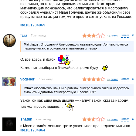
ни причин, по которым проводился митинг. Некоторым
митингующим показалось, что баллотироваться в Мосгордуму
собирался журналист Иван Голунов, другие же объяснили своё
присутствие на акции тем, «что просто хотят уехать из России».
life.ru/1234969
fara
7 лет назад
лично
#
Matthaus:
Это давний бот-оценщик навальноидов. Активизируется
периодически, в основном в митинговых темах.
О, все здесь, и фаби
.
Какие-нить выборы в ближайшее время будут
vogebor
7 лет назад
лично
#
itdoc:
Любопытно, как Вы в рамках либерального закона надеетесь
«мочить и давить» «либерастную шлоебень»?
Закон, он как Едра ведь дышло — нагнут закон, сказав народу,
так мол просто вышло…
shatun
7 лет назад
лично
#
в Москве живёт меньше трети участников прошедшего митинга
life.ru/1234964