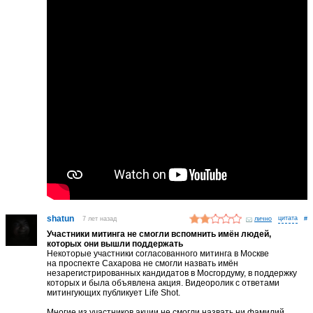
shatun
7 лет назад
лично
#
Участники митинга не смогли вспомнить имён людей,
которых они вышли поддержать
Некоторые участники согласованного митинга в Москве
на проспекте Сахарова не смогли назвать имён
незарегистрированных кандидатов в Мосгордуму, в поддержку
которых и была объявлена акция. Видеоролик с ответами
митингующих публикует Life Shot.
Многие из участников акции не смогли назвать ни фамилий,