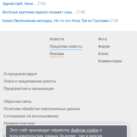
Здравствуй, Арни…
51
Весёлые картинки журнал покажет наш…
50
Какая Овсянникова молодец. Не то что Анна Тув из Горловки
26
Новости
Фото
Предложи новость
Форум
Реклама
Блоги
Комментарии
О городском округе
Поиск и предложение работы
Предприятия и организации
Обратная связь
Политика обработки персональных данных
Соглашение об использовании
Правила портала
Этот сайт производит обработку
файлов cookie
и
пользовательских данных (ip-адрес, тип и версия