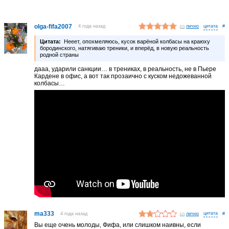
olga-fifa2007
4 года назад
лично
#
Цитата:
Нееет, опохмеляюсь, кусок варёной колбасы на краюху
бородинского, натягиваю треники, и вперёд, в новую реальность
родной страны
дааа, ударили санкции… в трениках, в реальность, не в Пьере
Кардене в офис, а вот так прозаично с куском недожеванной
колбасы…
ma333
4 года назад
лично
#
Вы еще очень молоды, Фифа, или слишком наивны, если