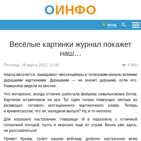
О
ИНФО
вход
Весёлые картинки журнал покажет
наш…
Пятница, 18 марта 2022, 12:35
4 900
Народ веселится, закидывает мессенджеры и телеграмм-каналы всякими
дурацкими картинками. Дурацкими — не значит дурными, если что.
Наверняка видели их многие.
Что интересно, всегда отлично работала фабрика навальновских ботов.
Картинки штамповали на ура. Тут один только главгундос сколько их
размещал, сетевого агитационного картиночного хлама. Теперь
и кремлетролли, что ли, наладили выпуск? Ну, и то неплохо.
Для хорошего настроения, товарищи. И в параллель с отличной
солнечной погодой, пусть и морозно ещё по утрам. Весна уже здесь,
не расслабляться!
Привет Крыму, салют нашим войскам, доброго настроения всем