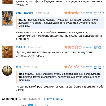
думаете, что офис и Карден делают из существа мужского пола
Мужчину.
olga-fifa2007
4 года назад
лично
#
ma333:
Вы еще очень молоды, Фифа, или слишком наивны, если
думаете, что офис и Карден делают из существа мужского пола
Мужчину.
а вы слишком стары и побиты жизнью, если думаете, что
подхалимство и одиозность делают из существа женского пола
Женщину.
ma333
4 года назад
лично
#
Про то, что значит Женщина, вам еще только предстоит
узнать…если повезет
fara
4 года назад
лично
#
olga-fifa2007:
а вы слишком стары и побиты жизнью, если думаете,
что подхалимство и одиозность делают из существа женского пола
Женщину.
Фифо, на какой распродаже ты купила футболку с шортами себе
и мую?