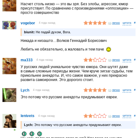
Насчет столь низко — это вы зря. Без злобы, агрессии, юмор
присутствует. По сравнению с произведениями «оппозиции» —
просто совершенство
vogebor
4 года назад
лично
#
biunit:
Не падай духом, Вога.
Никада и низашто…Волков Геннадий Борисович
Любить не обязательно, а жаловать и тем паче
ma333
4 года назад
лично
#
У русских людей уникальное чувство юмора. Они шутят даже
в самые сложные периоды жизни. Чем круче зигзаг судьбы, тем
прикольнее анекдоты. И, что самое важное, у них прекрасно
развита самоирония. Это дорогого стоит.
Lych
4 года назад
лично
#
Это потому что русские анекдоты придумывают евреи.
lenivets
4 года назад
лично
#
Lych:
Это потому что русские анекдоты придумывают евреи.