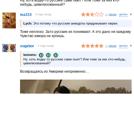
Ну, хоть водку-то русские сами пьют? Или тоже за них кто-
нибудь, цивилизованный?
ma333
4 года назад
лично
#
Lych:
Это потому что русские анекдоты придумывают евреи.
Тоже неплохо. Зато русские их понимают. А это дано не каждому.
Чувство юмора не купишь.
vogebor
4 года назад
лично
#
lenivets:
Ну, хоть водку-то русские сами пьют? Или тоже за них кто-нибудь,
цивилизованный?
Возвращаясь из Америки непременно…