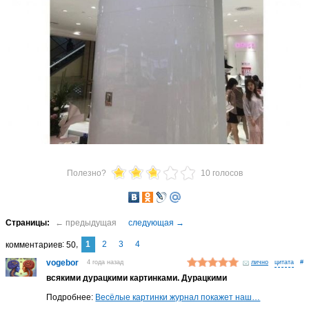
Полезно?
10 голосов
1
2
3
4
комментариев
50
vogebor
4 года назад
лично
#
всякими дурацкими картинками. Дурацкими
Подробнее:
Весёлые картинки журнал покажет наш…