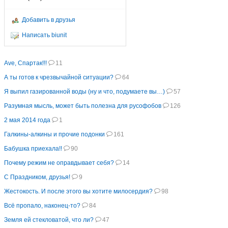
Добавить в друзья
Написать biunit
Ave, Спартак!!!
11
А ты готов к чрезвычайной ситуации?
64
Я выпил газированной воды (ну и что, подумаете вы…)
57
Разумная мысль, может быть полезна для русофобов
126
2 мая 2014 года
1
Галкины-алкины и прочие подонки
161
Бабушка приехала!!
90
Почему режим не оправдывает себя?
14
С Праздником, друзья!
9
Жестокость. И после этого вы хотите милосердия?
98
Всё пропало, наконец-то?
84
Земля ей стекловатой, что ли?
47