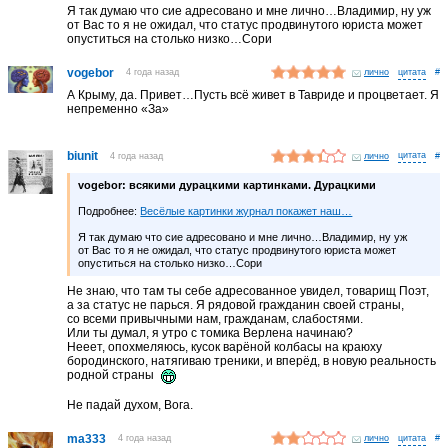
Я так думаю что сие адресовано и мне лично…Владимир, ну уж
от Вас то я не ожидал, что статус продвинутого юриста может
опуститься на столько низко…Сори
vogebor
4 года назад
лично
#
А Крыму, да. Привет…Пусть всё живет в Тавриде и процветает. Я
непременно «За»
biunit
4 года назад
лично
#
vogebor:
всякими дурацкими картинками. Дурацкими
Подробнее:
Весёлые картинки журнал покажет наш…
Я так думаю что сие адресовано и мне лично…Владимир, ну уж
от Вас то я не ожидал, что статус продвинутого юриста может
опуститься на столько низко…Сори
Не знаю, что там ты себе адресованное увидел, товарищ Поэт,
а за статус не парься. Я рядовой гражданин своей страны,
со всеми привычными нам, гражданам, слабостями.
Или ты думал, я утро с томика Верлена начинаю?
Нееет, опохмеляюсь, кусок варёной колбасы на краюху
бородинского, натягиваю треники, и вперёд, в новую реальность
родной страны
Не падай духом, Вога.
ma333
4 года назад
лично
#