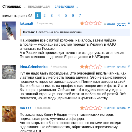
1
2
3
4
5
6
7
комментариев
98
lukanaft
4 года назад
лично
#
Цитата:
Плевать на вой пятой колонны.
На Украине всё с пятой колонны началось, затем майдан,
а после — укронацизм с целью передать Украину в НАТО
и напасть на Россию.
А в России всё происходит точно так же, допускать это нельзя.
Пятая колонна — детище Евронацистов и НАТОвцев.
Irina.Grinchenko
4 года назад
лично
#
Тут не надо быть провидцем. Это очередной ник Лычагина. Как
у автора сайта у него есть права админа. Это не единственное
правило которое он здесь нарушил. Помниться авторы статей
были обязаны иметь на профиле настоящее имя и фото. И это
было принципиально. Сейчас нет. И я с удивлением увидела
на главной странице новостей статью с обезьян ей рожей. Всё
меняется, но не люди, привыкшие к крысятничеству.
ma333
4 года назад
лично
#
По закрытому блогу НЕцаря — нет там никаких истерик,
нормальная речь мужчины и офицера.
Автор закрытого блога просто смешон со своими «не входит
в должностные обязанности», обратились к героическому
юристу и т. д.