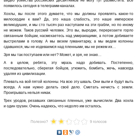
Видео убийства российских десантников не могу тут разместить. Всё
появилось сегодня в телеграмм-каналах.
Хохлы, вы после этого думаете, что мы должны проявлять какое-то
милосердие к вам? Да, это наша слабость, это наше имперское
великодушие, и мы сто тысяч раз наступаем на эти грабли, но по иному
не можем. Таков русский человек. Это вы, выродки, перерезаете горло
связанным бойцам, насмехаетесь над умирающими, а потом добиваете
выстрелами в голову. А мы везем гуманитарку, а мы ведем колонны
сдавшихся, мы не издеваемся над пленными, мы не режем их…
Зря мы так поступаем или нет? Может, и зря, не знаю…
А в целом, ребята, эту мразь надо добивать. Постепенно,
последовательно, сберегая бойцов, утюжить, бомбить, жечь, навсегда
удаляя из цивилизации.
Плевать на вой пятой колонны. На всю эту шваль. Они выли и будут выть
всегда. А нам нужно делать своё дело. Сметать нечисть с земли.
Проигрывать нельзя никак.
Трех уродов, резавших связанных пленных, уже вычислили. Два хохла
и один грузин. Очень надеюсь, что недолго им осталось.
Полезно?
9 голосов