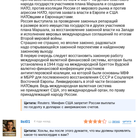
народа государств участников плана Маршала и создания
НАТО, против изоляции России от мирового рынка и против
агрессии НАТО, против захвата власти в Европе и США
НАТОвцами и Евронацистами.
Россия выступила за проведение законных репараций
в размере всего имущества государств и других участников
плана Маршала, за восстановление законной власти на Западе
и исполнение мировых международных соглашений по итогам
Второй мировой войны.
Страшно-не страшно, но вполне законно, радоваться
надо открывающейся законной перспективе и найденному
законному выходу.
В первую очередь следует восстановить законную работу
международной валютной финансовой системы, которая была
установлена в 1944 году на международной Бреттон Вудской
валютно-финансовой конференции участников
антигитлеровской коалиции, на которой были основаны МВФ
и МБРР для послевоенного восстановления СССР и Соцлагеря
Восточной Европы. Ликвидировать в этой части беззаконие
НАТОвцев. Ведь международная валютная система
не принадлежит США, это международный орган, по праву
принадлежащий народу России.
Цитата:
Reuters: Минфин США запретит России выплаты
по госдолгу в долларах с американских счетов.
list01
4 года назад
лично
#
Цитата:
Хохлы, вы после этого думаете, что мы должны проявлять
какое-то милосердие к вам?