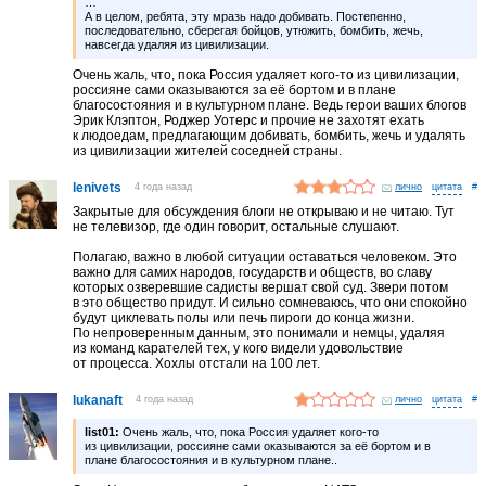
…
А в целом, ребята, эту мразь надо добивать. Постепенно,
последовательно, сберегая бойцов, утюжить, бомбить, жечь,
навсегда удаляя из цивилизации.
Очень жаль, что, пока Россия удаляет кого-то из цивилизации,
россияне сами оказываются за её бортом и в плане
благосостояния и в культурном плане. Ведь герои ваших блогов
Эрик Клэптон, Роджер Уотерс и прочие не захотят ехать
к людоедам, предлагающим добивать, бомбить, жечь и удалять
из цивилизации жителей соседней страны.
lenivets
4 года назад
лично
#
Закрытые для обсуждения блоги не открываю и не читаю. Тут
не телевизор, где один говорит, остальные слушают.
Полагаю, важно в любой ситуации оставаться человеком. Это
важно для самих народов, государств и обществ, во славу
которых озверевшие садисты вершат свой суд. Звери потом
в это общество придут. И сильно сомневаюсь, что они спокойно
будут циклевать полы или печь пироги до конца жизни.
По непроверенным данным, это понимали и немцы, удаляя
из команд карателей тех, у кого видели удовольствие
от процесса. Хохлы отстали на 100 лет.
lukanaft
4 года назад
лично
#
list01:
Очень жаль, что, пока Россия удаляет кого-то
из цивилизации, россияне сами оказываются за её бортом и в
плане благосостояния и в культурном плане..