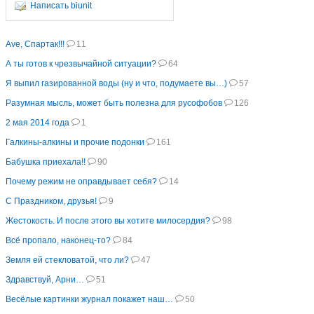
Написать biunit
Ave, Спартак!!!
11
А ты готов к чрезвычайной ситуации?
64
Я выпил газированной воды (ну и что, подумаете вы…)
57
Разумная мысль, может быть полезна для русофобов
126
2 мая 2014 года
1
Галкины-алкины и прочие подонки
161
Бабушка приехала!!
90
Почему режим не оправдывает себя?
14
С Праздником, друзья!
9
Жестокость. И после этого вы хотите милосердия?
98
Всё пропало, наконец-то?
84
Земля ей стекловатой, что ли?
47
Здравствуй, Арни…
51
Весёлые картинки журнал покажет наш…
50