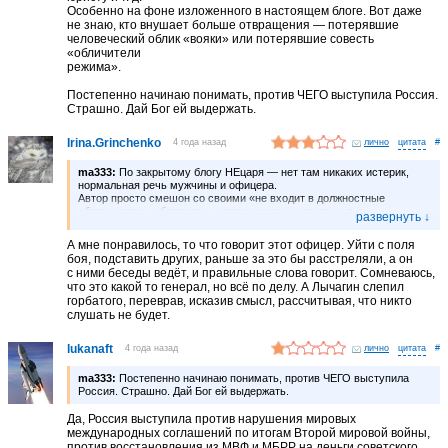
Особенно на фоне изложенного в настоящем блоге. Вот даже
не знаю, кто внушает больше отвращения — потерявшие
человеческий облик «вояки» или потерявшие совесть
«обличители
режима».
Постепенно начинаю понимать, против ЧЕГО выступила Россия.
Страшно. Дай Бог ей выдержать.
Irina.Grinchenko
4 года назад
лично
#
ma333:
По закрытому блогу НЕцаря — нет там никаких истерик,
нормальная речь мужчины и офицера.
Автор просто смешон со своими «не входит в должностные
обязанности», обратились к героическому юристу и т. д.
Особенно на фоне изложенного в настоящем блоге. Вот даже
не знаю, кто внушает больше отвращения — потерявшие
А мне понравилось, то что говорит этот офицер. Уйти с поля
человеческий облик «вояки» или потерявшие совесть «обличители
боя, подставить других, раньше за это бы расстреляли, а он
режима».
с ними беседы ведёт, и правильные слова говорит. Сомневаюсь,
что это какой то генерал, но всё по делу. А Лычагин слепил
Постепенно начинаю понимать, против ЧЕГО выступила Россия.
горбатого, переврав, исказив смысл, рассчитывая, что никто
Страшно. Дай Бог ей выдержать.
слушать не будет.
lukanaft
4 года назад
лично
#
ma333:
Постепенно начинаю понимать, против ЧЕГО выступила
Россия. Страшно. Дай Бог ей выдержать.
Да, Россия выступила против нарушения мировых
международных соглашений по итогам Второй мировой войны,
против восстановления из МВФ и МБРР на деньги советского