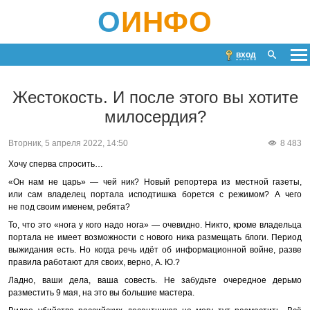
О
ИНФО
вход
Жестокость. И после этого вы хотите
милосердия?
Вторник, 5 апреля 2022, 14:50
8 483
Хочу сперва спросить…
«Он нам не царь» — чей ник? Новый репортера из местной газеты,
или сам владелец портала исподтишка борется с режимом? А чего
не под своим именем, ребята?
То, что это «нога у кого надо нога» — очевидно. Никто, кроме владельца
портала не имеет возможности с нового ника размещать блоги. Период
выжидания есть. Но когда речь идёт об информационной войне, разве
правила работают для своих, верно, А. Ю.?
Ладно, ваши дела, ваша совесть. Не забудьте очередное дерьмо
разместить 9 мая, на это вы большие мастера.