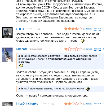
Это «Цивилизация», как себя называют НАТОвцы
и Евронацисты, уже в 1946 году убрали из цивилизации Россию,
другие республики СССР и Соцлагеря Восточной Европы,
ограбили через МВФ и МБРР, изолировали железным занавесом
от мирового рынка, и развязали военную эскалацию НАТО.
Это преступление НАТОвцам и Евронацистам придется
отвечать и понести заслуженное наказание.
a_b_c
4 года назад
лично
#
Всегда говорила и повторю — все беды в России далеко не от
дураков и дорог, а от наплевательского отношения к закону.
А еще удивительнее, что автор блога — юрист.
lukanaft
4 года назад
лично
#
a_b_c:
Всегда говорила и повторю —
все беды
в России далеко
не от дураков и дорог, а
от наплевательского отношения
к закону.
Золотые слова. Ситуацию сложили НАТОвцы и Евронацисты,
за их счет эту ситуацию и следует разрулить на законном
основании. И ничего особенного и ужасного в этом нет, а как
аукнется, так и откликнется. Нормальная работа.
a_b_c:
А еще удивительнее, что автор блога — юрист.
Юрист — первый помощник генерального директора.
Irina.Grinchenko
4 года назад
лично
#