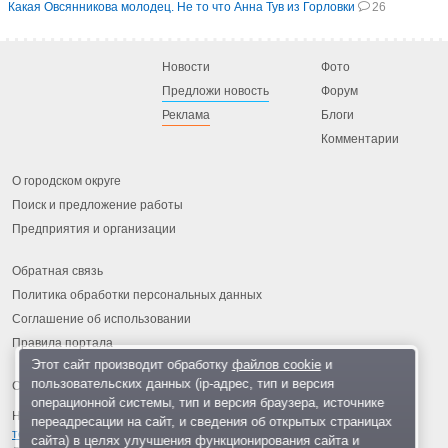
Какая Овсянникова молодец. Не то что Анна Тув из Горловки
26
Новости
Фото
Предложи новость
Форум
Реклама
Блоги
Комментарии
О городском округе
Поиск и предложение работы
Предприятия и организации
Обратная связь
Политика обработки персональных данных
Соглашение об использовании
Правила портала
Этот сайт производит обработку
файлов cookie
и
пользовательских данных (ip-адрес, тип и версия
операционной системы, тип и версия браузера, источнике
На информационном ресурсе применяются
рекомендательные
переадресации на сайт, и сведения об открытых страницах
технологии
.
сайта) в целях улучшения функционирования сайта и