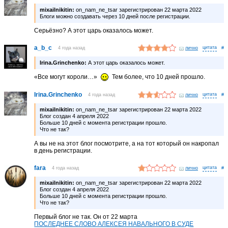
mixailnikitin:
on_nam_ne_tsar зарегистрирован 22 марта 2022
Блоги можно создавать через 10 дней после регистрации.
Серьёзно? А этот царь оказалось может.
a_b_c
4 года назад
лично
#
Irina.Grinchenko:
А этот царь оказалось может.
«Все могут короли…»
Тем более, что 10 дней прошло.
Irina.Grinchenko
4 года назад
лично
#
mixailnikitin:
on_nam_ne_tsar зарегистрирован 22 марта 2022
Блог создан 4 апреля 2022
Больше 10 дней с момента регистрации прошло.
Что не так?
А вы не на этот блог посмотрите, а на тот который он накропал
в день регистрации.
fara
4 года назад
лично
#
mixailnikitin:
on_nam_ne_tsar зарегистрирован 22 марта 2022
Блог создан 4 апреля 2022
Больше 10 дней с момента регистрации прошло.
Что не так?
Первый блог не так. Он от 22 марта
ПОСЛЕДНЕЕ СЛОВО АЛЕКСЕЯ НАВАЛЬНОГО В СУДЕ