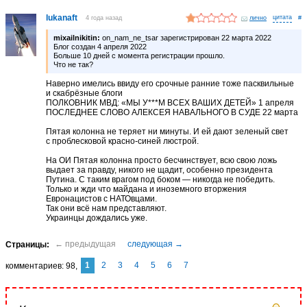
lukanaft
4 года назад
лично
#
mixailnikitin:
on_nam_ne_tsar зарегистрирован 22 марта 2022
Блог создан 4 апреля 2022
Больше 10 дней с момента регистрации прошло.
Что не так?
Наверно имелись ввиду его срочные ранние тоже пасквильные
и скабрёзные блоги
ПОЛКОВНИК МВД: «МЫ У***М ВСЕХ ВАШИХ ДЕТЕЙ» 1 апреля
ПОСЛЕДНЕЕ СЛОВО АЛЕКСЕЯ НАВАЛЬНОГО В СУДЕ 22 марта
Пятая колонна не теряет ни минуты. И ей дают зеленый свет
с проблесковой красно-синей люстрой.
На ОИ Пятая колонна просто бесчинствует, всю свою ложь
выдает за правду, никого не щадит, особенно президента
Путина. С таким врагом под боком — никогда не победить.
Только и жди что майдана и иноземного вторжения
Евронацистов с НАТОвцами.
Так они всё нам представляют.
Украинцы дождались уже.
1
2
3
4
5
6
7
комментариев
98