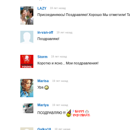
LAZY
19 лет назад
Присоединяюсь! Поздравляю! Хорошо Мы отметили! Та
in-van-off
19 лет назад
Поздравляю!
Storm
19 лет назад
Коротко и ясно... Мои поздравления!
Marisa
19 лет назад
Ура
Mariya
19 лет назад
ПОЗДРАВЛЯЮ !!!
Galka18
19 лет назад