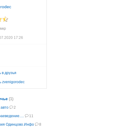
orodec
 мкр
07.2020 17:26
 в друзья
 zvenigorodec
ечье
(1)
 авто
2
аеведение.....
11
ния Одинцово.Инфо
8