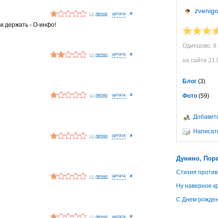
zvenig
лично
#
к держать - О-инфо!
Одинцово, 8
лично
#
на сайте 21.
Блог
(3)
лично
#
Фото
(59)
Добавить
Написать
лично
#
Дунино, Пор
Стихия против
лично
#
Ну наверное кр
С Днем рожде
лично
#