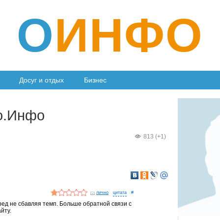
О
ИНФО
Досуг и отдых
Бизнес
о.Инфо
813 (+1)
лично
#
ед не сбавляя темп. Больше обратной связи с
йту.