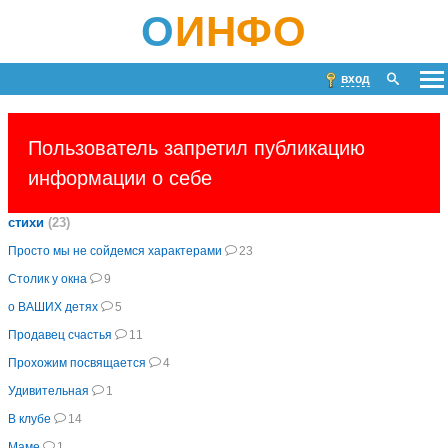
О
ИНФО
вход
Пользователь запретил публикацию
информации о себе
стихи
(23)
Просто мы не сойдемся характерами
23
Столик у окна
9
о ВАШИХ детях
5
Продавец счастья
11
Прохожим посвящается
4
Удивительная
1
В клубе
14
Маме
1