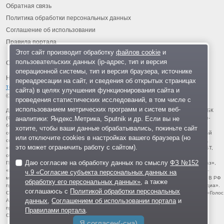
Обратная связь
Политика обработки персональных данных
Соглашение об использовании
Правила портала
Этот сайт производит обработку
файлов cookie
и
пользовательских данных (ip-адрес, тип и версия
операционной системы, тип и версия браузера, источнике
На информационном ресурсе применяются
рекомендательные
переадресации на сайт, и сведения об открытых страницах
технологии
.
сайта) в целях улучшения функционирования сайта и
© 2013-2026 «ОИНФО»,
сделано в Одинцово
проведения статистических исследований, в том числе с
использованием метрических программ и систем веб-
Для читателей: В России признаны экстремистскими и запрещены организации ФБК
аналитики: Яндекс.Метрика, Sputnik и др. Если вы не
(Фонд борьбы с коррупцией, признан иноагентом), Штабы Навального, «Национал-
большевистская партия», «Свидетели Иеговы», «Армия воли народа», «Русский
хотите, чтобы ваши данные обрабатывались, покиньте сайт
общенациональный союз», «Движение против нелегальной иммиграции», «Правый
или отключите cookies в настройках вашего браузера (но
сектор», УНА-УНСО, УПА, «Тризуб им. Степана Бандеры», «Мизантропик дивижн»,
это может ограничить работу с сайтом).
«Меджлис крымскотатарского народа», движение «Артподготовка», движение ЛГБТ,
общероссийская политическая партия «Воля», АУЕ, батальоны «Азов» и «Айдар».
Даю согласие на обработку данных по смыслу
ФЗ №152
Признаны террористическими и запрещены: «Движение Талибан», «Имарат Кавказ»,
«Исламское государство» (ИГ, ИГИЛ), Джебхад-ан-Нусра, «АУМ Синрике», «Братья-
ч.9 «Согласие субъекта персональных данных на
мусульмане», «Аль-Каида в странах исламского Магриба», «Сеть», «Колумбайн». В РФ
обработку его персональных данных»
, а также
признана нежелательной деятельность «Открытой России», издания «Проект Медиа».
соглашаюсь с
Политикой обработки персональных
СМИ-иноагентами признаны: телеканал «Дождь», «Медуза», «Важные истории», «Голос
данных
,
Соглашением об использовании портала
и
Америки», радио «Свобода», The Insider, «Медиазона», ОВД-инфо. Иноагентами
признаны общество/центр «Мемориал», «Аналитический Центр Юрия Левады»,
Правилами портала
.
Сахаровский центр. Instagram и Facebook (Metа) запрещены в РФ за экстремизм.
Я согласен(-сна)