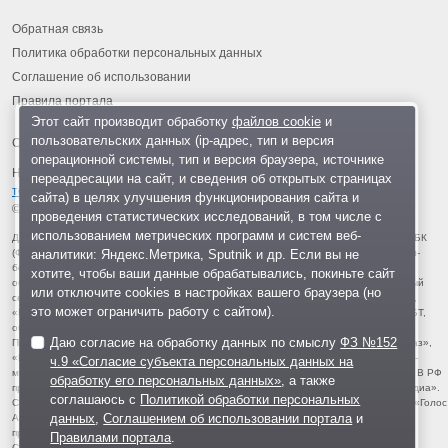
Обратная связь
Политика обработки персональных данных
Соглашение об использовании
Правила портала
Этот сайт производит обработку
файлов cookie
и
пользовательских данных (ip-адрес, тип и версия
операционной системы, тип и версия браузера, источнике
На информационном ресурсе применяются
рекомендательные
переадресации на сайт, и сведения об открытых страницах
технологии
.
сайта) в целях улучшения функционирования сайта и
© 2013-2026 «ОИНФО»,
сделано в Одинцово
проведения статистических исследований, в том числе с
использованием метрических программ и систем веб-
Для читателей: В России признаны экстремистскими и запрещены организации ФБК
аналитики: Яндекс.Метрика, Sputnik и др. Если вы не
(Фонд борьбы с коррупцией, признан иноагентом), Штабы Навального, «Национал-
большевистская партия», «Свидетели Иеговы», «Армия воли народа», «Русский
хотите, чтобы ваши данные обрабатывались, покиньте сайт
общенациональный союз», «Движение против нелегальной иммиграции», «Правый
или отключите cookies в настройках вашего браузера (но
сектор», УНА-УНСО, УПА, «Тризуб им. Степана Бандеры», «Мизантропик дивижн»,
это может ограничить работу с сайтом).
«Меджлис крымскотатарского народа», движение «Артподготовка», движение ЛГБТ,
общероссийская политическая партия «Воля», АУЕ, батальоны «Азов» и «Айдар».
Даю согласие на обработку данных по смыслу
ФЗ №152
Признаны террористическими и запрещены: «Движение Талибан», «Имарат Кавказ»,
«Исламское государство» (ИГ, ИГИЛ), Джебхад-ан-Нусра, «АУМ Синрике», «Братья-
ч.9 «Согласие субъекта персональных данных на
мусульмане», «Аль-Каида в странах исламского Магриба», «Сеть», «Колумбайн». В РФ
обработку его персональных данных»
, а также
признана нежелательной деятельность «Открытой России», издания «Проект Медиа».
соглашаюсь с
Политикой обработки персональных
СМИ-иноагентами признаны: телеканал «Дождь», «Медуза», «Важные истории», «Голос
данных
,
Соглашением об использовании портала
и
Америки», радио «Свобода», The Insider, «Медиазона», ОВД-инфо. Иноагентами
признаны общество/центр «Мемориал», «Аналитический Центр Юрия Левады»,
Правилами портала
.
Сахаровский центр. Instagram и Facebook (Metа) запрещены в РФ за экстремизм.