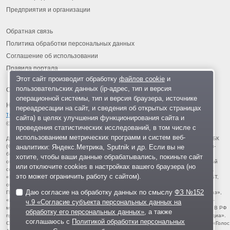
Предприятия и организации
Обратная связь
Политика обработки персональных данных
Соглашение об использовании
Правила портала
Этот сайт производит обработку
файлов cookie
и
пользовательских данных (ip-адрес, тип и версия
операционной системы, тип и версия браузера, источнике
На информационном ресурсе применяются
рекомендательные
переадресации на сайт, и сведения об открытых страницах
технологии
.
сайта) в целях улучшения функционирования сайта и
© 2013-2026 «ОИНФО»,
сделано в Одинцово
проведения статистических исследований, в том числе с
использованием метрических программ и систем веб-
Для читателей: В России признаны экстремистскими и запрещены организации ФБК
аналитики: Яндекс.Метрика, Sputnik и др. Если вы не
(Фонд борьбы с коррупцией, признан иноагентом), Штабы Навального, «Национал-
большевистская партия», «Свидетели Иеговы», «Армия воли народа», «Русский
хотите, чтобы ваши данные обрабатывались, покиньте сайт
общенациональный союз», «Движение против нелегальной иммиграции», «Правый
или отключите cookies в настройках вашего браузера (но
сектор», УНА-УНСО, УПА, «Тризуб им. Степана Бандеры», «Мизантропик дивижн»,
это может ограничить работу с сайтом).
«Меджлис крымскотатарского народа», движение «Артподготовка», движение ЛГБТ,
общероссийская политическая партия «Воля», АУЕ, батальоны «Азов» и «Айдар».
Даю согласие на обработку данных по смыслу
ФЗ №152
Признаны террористическими и запрещены: «Движение Талибан», «Имарат Кавказ»,
«Исламское государство» (ИГ, ИГИЛ), Джебхад-ан-Нусра, «АУМ Синрике», «Братья-
ч.9 «Согласие субъекта персональных данных на
мусульмане», «Аль-Каида в странах исламского Магриба», «Сеть», «Колумбайн». В РФ
обработку его персональных данных»
, а также
признана нежелательной деятельность «Открытой России», издания «Проект Медиа».
соглашаюсь с
Политикой обработки персональных
СМИ-иноагентами признаны: телеканал «Дождь», «Медуза», «Важные истории», «Голос