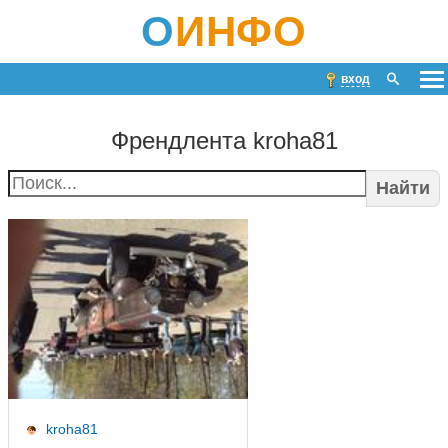
О
ИНФО
вход
Френдлента kroha81
Найти
kroha81