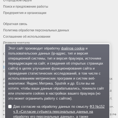
О городском округе
Поиск и предложение работы
Предприятия и организации
Обратная связь
Политика обработки персональных данных
Соглашение об использовании
Правила портала
Этот сайт производит обработку
файлов cookie
и
пользовательских данных (ip-адрес, тип и версия
операционной системы, тип и версия браузера, источнике
На информационном ресурсе применяются
рекомендательные
переадресации на сайт, и сведения об открытых страницах
технологии
.
сайта) в целях улучшения функционирования сайта и
© 2013-2026 «ОИНФО»,
сделано в Одинцово
проведения статистических исследований, в том числе с
использованием метрических программ и систем веб-
Для читателей: В России признаны экстремистскими и запрещены организации ФБК
аналитики: Яндекс.Метрика, Sputnik и др. Если вы не
(Фонд борьбы с коррупцией, признан иноагентом), Штабы Навального, «Национал-
большевистская партия», «Свидетели Иеговы», «Армия воли народа», «Русский
хотите, чтобы ваши данные обрабатывались, покиньте сайт
общенациональный союз», «Движение против нелегальной иммиграции», «Правый
или отключите cookies в настройках вашего браузера (но
сектор», УНА-УНСО, УПА, «Тризуб им. Степана Бандеры», «Мизантропик дивижн»,
это может ограничить работу с сайтом).
«Меджлис крымскотатарского народа», движение «Артподготовка», движение ЛГБТ,
общероссийская политическая партия «Воля», АУЕ, батальоны «Азов» и «Айдар».
Даю согласие на обработку данных по смыслу
ФЗ №152
Признаны террористическими и запрещены: «Движение Талибан», «Имарат Кавказ»,
«Исламское государство» (ИГ, ИГИЛ), Джебхад-ан-Нусра, «АУМ Синрике», «Братья-
ч.9 «Согласие субъекта персональных данных на
мусульмане», «Аль-Каида в странах исламского Магриба», «Сеть», «Колумбайн». В РФ
обработку его персональных данных»
, а также