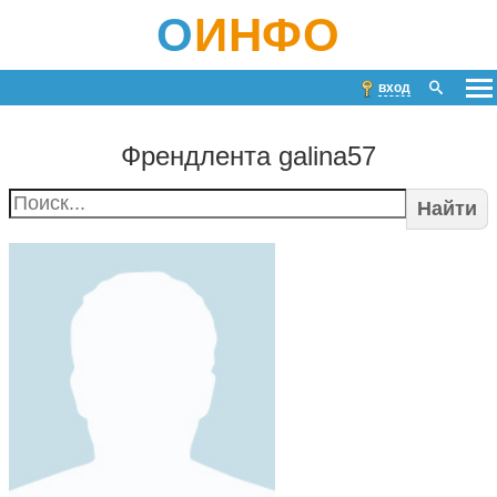
О
ИНФО
вход
Френдлента galina57
Найти