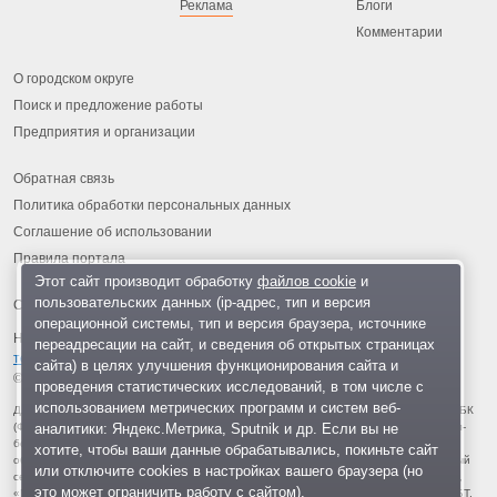
Реклама
Блоги
Комментарии
О городском округе
Поиск и предложение работы
Предприятия и организации
Обратная связь
Политика обработки персональных данных
Соглашение об использовании
Правила портала
Этот сайт производит обработку
файлов cookie
и
пользовательских данных (ip-адрес, тип и версия
операционной системы, тип и версия браузера, источнике
На информационном ресурсе применяются
рекомендательные
переадресации на сайт, и сведения об открытых страницах
технологии
.
сайта) в целях улучшения функционирования сайта и
© 2013-2026 «ОИНФО»,
сделано в Одинцово
проведения статистических исследований, в том числе с
использованием метрических программ и систем веб-
Для читателей: В России признаны экстремистскими и запрещены организации ФБК
аналитики: Яндекс.Метрика, Sputnik и др. Если вы не
(Фонд борьбы с коррупцией, признан иноагентом), Штабы Навального, «Национал-
большевистская партия», «Свидетели Иеговы», «Армия воли народа», «Русский
хотите, чтобы ваши данные обрабатывались, покиньте сайт
общенациональный союз», «Движение против нелегальной иммиграции», «Правый
или отключите cookies в настройках вашего браузера (но
сектор», УНА-УНСО, УПА, «Тризуб им. Степана Бандеры», «Мизантропик дивижн»,
это может ограничить работу с сайтом).
«Меджлис крымскотатарского народа», движение «Артподготовка», движение ЛГБТ,