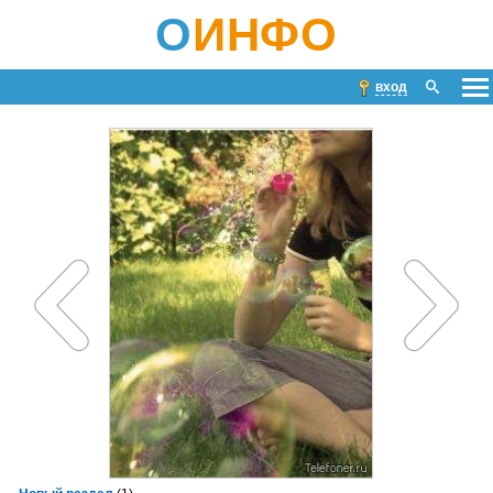
О
ИНФО
вход