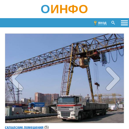
О
ИНФО
вход
складские помещения
(5)