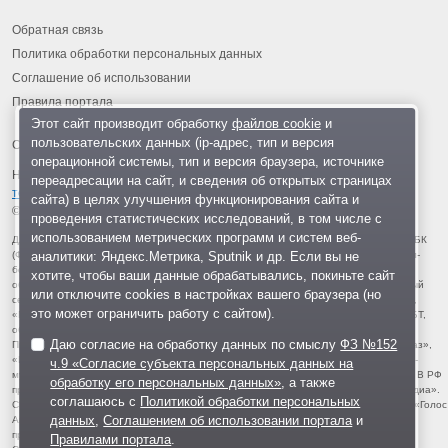
Обратная связь
Политика обработки персональных данных
Соглашение об использовании
Правила портала
Этот сайт производит обработку
файлов cookie
и
пользовательских данных (ip-адрес, тип и версия
операционной системы, тип и версия браузера, источнике
На информационном ресурсе применяются
рекомендательные
переадресации на сайт, и сведения об открытых страницах
технологии
.
сайта) в целях улучшения функционирования сайта и
© 2013-2026 «ОИНФО»,
сделано в Одинцово
проведения статистических исследований, в том числе с
использованием метрических программ и систем веб-
Для читателей: В России признаны экстремистскими и запрещены организации ФБК
аналитики: Яндекс.Метрика, Sputnik и др. Если вы не
(Фонд борьбы с коррупцией, признан иноагентом), Штабы Навального, «Национал-
большевистская партия», «Свидетели Иеговы», «Армия воли народа», «Русский
хотите, чтобы ваши данные обрабатывались, покиньте сайт
общенациональный союз», «Движение против нелегальной иммиграции», «Правый
или отключите cookies в настройках вашего браузера (но
сектор», УНА-УНСО, УПА, «Тризуб им. Степана Бандеры», «Мизантропик дивижн»,
это может ограничить работу с сайтом).
«Меджлис крымскотатарского народа», движение «Артподготовка», движение ЛГБТ,
общероссийская политическая партия «Воля», АУЕ, батальоны «Азов» и «Айдар».
Даю согласие на обработку данных по смыслу
ФЗ №152
Признаны террористическими и запрещены: «Движение Талибан», «Имарат Кавказ»,
«Исламское государство» (ИГ, ИГИЛ), Джебхад-ан-Нусра, «АУМ Синрике», «Братья-
ч.9 «Согласие субъекта персональных данных на
мусульмане», «Аль-Каида в странах исламского Магриба», «Сеть», «Колумбайн». В РФ
обработку его персональных данных»
, а также
признана нежелательной деятельность «Открытой России», издания «Проект Медиа».
соглашаюсь с
Политикой обработки персональных
СМИ-иноагентами признаны: телеканал «Дождь», «Медуза», «Важные истории», «Голос
данных
,
Соглашением об использовании портала
и
Америки», радио «Свобода», The Insider, «Медиазона», ОВД-инфо. Иноагентами
признаны общество/центр «Мемориал», «Аналитический Центр Юрия Левады»,
Правилами портала
.