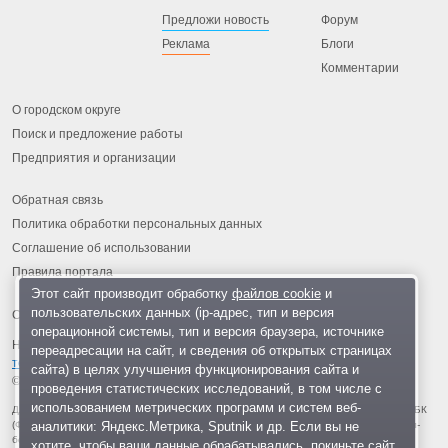
Предложи новость
Форум
Реклама
Блоги
Комментарии
О городском округе
Поиск и предложение работы
Предприятия и организации
Обратная связь
Политика обработки персональных данных
Соглашение об использовании
Правила портала
Этот сайт производит обработку
файлов cookie
и
пользовательских данных (ip-адрес, тип и версия
операционной системы, тип и версия браузера, источнике
На информационном ресурсе применяются
рекомендательные
переадресации на сайт, и сведения об открытых страницах
технологии
.
сайта) в целях улучшения функционирования сайта и
© 2013-2026 «ОИНФО»,
сделано в Одинцово
проведения статистических исследований, в том числе с
использованием метрических программ и систем веб-
Для читателей: В России признаны экстремистскими и запрещены организации ФБК
аналитики: Яндекс.Метрика, Sputnik и др. Если вы не
(Фонд борьбы с коррупцией, признан иноагентом), Штабы Навального, «Национал-
большевистская партия», «Свидетели Иеговы», «Армия воли народа», «Русский
хотите, чтобы ваши данные обрабатывались, покиньте сайт