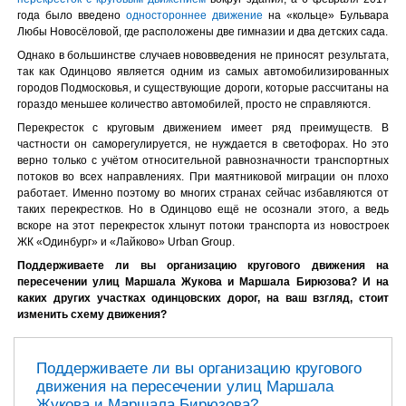
года было введено
одностороннее движение
на «кольце» Бульвара
Любы Новосёловой, где расположены две гимназии и два детских сада.
Однако в большинстве случаев нововведения не приносят результата,
так как Одинцово является одним из самых автомобилизированных
городов Подмосковья, и существующие дороги, которые рассчитаны на
гораздо меньшее количество автомобилей, просто не справляются.
Перекресток с круговым движением имеет ряд преимуществ. В
частности он саморегулируется, не нуждается в светофорах. Но это
верно только с учётом относительной равнозначности транспортных
потоков во всех направлениях. При маятниковой миграции он плохо
работает. Именно поэтому во многих странах сейчас избавляются от
таких перекрестков. Но в Одинцово ещё не осознали этого, а ведь
вскоре на этот перекресток хлынут потоки транспорта из новостроек
ЖК «Одинбург» и «Лайково» Urban Group.
Поддерживаете ли вы организацию кругового движения на
пересечении улиц Маршала Жукова и Маршала Бирюзова? И на
каких других участках одинцовских дорог, на ваш взгляд, стоит
изменить схему движения?
Поддерживаете ли вы организацию кругового
движения на пересечении улиц Маршала
Жукова и Маршала Бирюзова?