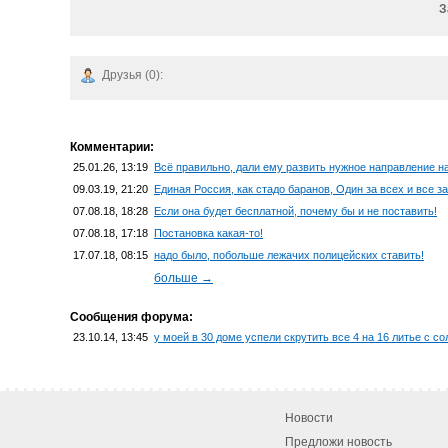
З
Друзья (0):
Комментарии:
25.01.26, 13:19
Всё правильно, дали ему развить нужное направление на
09.03.19, 21:20
Единая Россия, как стадо баранов, Один за всех и все за 
07.08.18, 18:28
Если она будет бесплатной, почему бы и не поставить!
07.08.18, 17:18
Постановка какая-то!
17.07.18, 08:15
надо было, побольше лежачих полицейских ставить!
больше →
Сообщения форума:
23.10.14, 13:45
у моей в 30 доме успели скрутить все 4 на 16 литье с с
Новости
Предложи новость