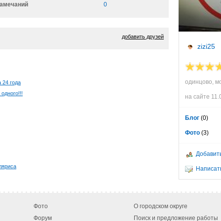
амечаний
0
добавить друзей
zizi25
одинцово, м
 24 года
одного!!!
на сайте 11.
Блог
(0)
Фото
(3)
Добавить
оляриса
Написать
Фото
О городском округе
Форум
Поиск и предложение работы