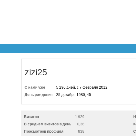
zizi25
С нами уже
5 296 дней, с 7 февраля 2012
День рождения
25 декабря 1980, 45
Визитов
1 929
Н
В среднем визитов в день
0,36
К
Просмотров профиля
838
C