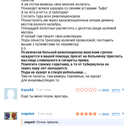
пунктов.
А уж потом можешь свое мнение излагать.
Понаедет всякоя шушара со своими уставами. Тьфу!
А ну геть в гетто, в трёхгорку!
Сослать туда всех революционэров.
Понастроить им через канализационные клоаки дюжину
мостов разного калибра.
Площадей болотных расчистить с десяток среди залежей
мусора.
И пускай там творят свои рэволюции.
Пора обнести трехгорку колючей проволокой, поставить
вышки с пулеметами по периметру.
p.s.
Психически больной революционэр максеник срочно
нуждается в вашей помощи, просит на больничку прислать
маслица сливошного и сигареты прима.
Помогите своему соратнику, а то от туберкулеза он
через пару лет окочурится.
Поди не курорт в спецпсихбольнице…
Там не палаты, там камеры тюремные, не курорт
для инакомыслящих то.
franz94
9 лет назад
лично
#
Ещё ты меня поучи, вратарь.
vogebor
9 лет назад
лично
#
vegard:
Осень пришла…