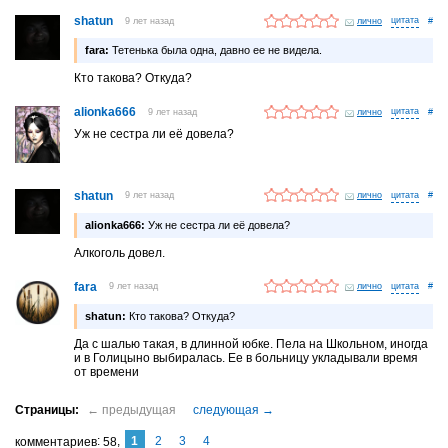
shatun
9 лет назад
лично
#
fara:
Тетенька была одна, давно ее не видела.
Кто такова? Откуда?
alionka666
9 лет назад
лично
#
Уж не сестра ли её довела?
shatun
9 лет назад
лично
#
alionka666:
Уж не сестра ли её довела?
Алкоголь довел.
fara
9 лет назад
лично
#
shatun:
Кто такова? Откуда?
Да с шалью такая, в длинной юбке. Пела на Школьном, иногда
и в Голицыно выбиралась. Ее в больницу укладывали время
от времени
1
2
3
4
комментариев
58