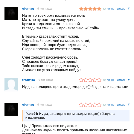
shatun
9 лет назад
лично
#
На гетто трехгорку надвигается ночь
Мать не пускает на улицу дочь
Крики в подвалах и мат за спиной
И сзади ты слышишь пронзительно: «Стой!»
В темных кварталах стоит чужой,
Случайный прохожий на месте не стой,
Иди поскорей скоро будет здесь ночь,
Скорая помощь не сможет помочь…
Снег холодит рассеченую бровь,
С правого бока уж капает кровь!
Тебе повезет, если рядом спасут,
А может на утро холодным найдут.
franz94
9 лет назад
лично
#
Ну да, а голицино прям академгородок)) быдлота и нарколыги.
shatun
9 лет назад
лично
#
franz94:
Ну да, а голицино прям академгородок)) быдлота
и нарколыги.
Цыц! Пришлым слово не давали!
Для начала научись писать правильно названия населенных