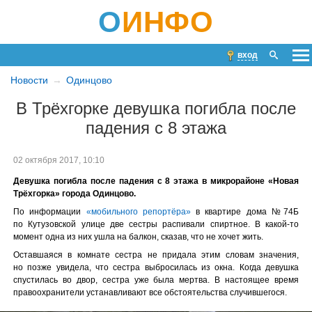
О
ИНФО
вход
Новости
Одинцово
В Трёхгорке девушка погибла после
падения с 8 этажа
02 октября 2017, 10:10
Девушка погибла после падения с 8 этажа в микрорайоне «Новая
Трёхгорка» города Одинцово.
По информации
«мобильного репортёра»
в квартире дома №74Б
по Кутузовской улице две сестры распивали спиртное. В какой-то
момент одна из них ушла на балкон, сказав, что не хочет жить.
Оставшаяся в комнате сестра не придала этим словам значения,
но позже увидела, что сестра выбросилась из окна. Когда девушка
спустилась во двор, сестра уже была мертва. В настоящее время
правоохранители устанавливают все обстоятельства случившегося.