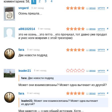
1
2
3
4
комментариев
58
vegard
9 лет назад
лично
#
Осень пришла…
al06102014
9 лет назад
лично
#
это не осень…это гетто…кто прочухал, тот давно уже продал
и унес ноги вовремя с этой трехгорки)
fara
9 лет назад
лично
#
Две новости подряд
leader21
9 лет назад
лично
#
fara:
Две новости подряд
Может они взаимосвязаны? Может одна вытекает из другой?
fara
9 лет назад
лично
#
leader21:
Может они взаимосвязаны? Может одна вытекает
из другой?
Мне кажется — у них общий источник. Хотя…