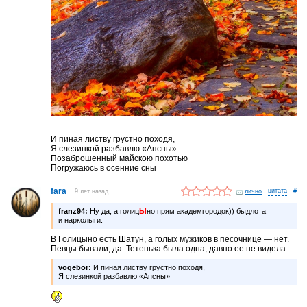
И пиная листву грустно походя,
Я слезинкой разбавлю «Апсны»…
Позаброшенный майскою похотью
Погружаюсь в осенние сны
fara
9 лет назад
лично
#
franz94:
Ну да, а голиц
Ы
но прям академгородок)) быдлота
и нарколыги.
В Голицыно есть Шатун, а голых мужиков в песочнице — нет.
Певцы бывали, да. Тетенька была одна, давно ее не видела.
vogebor:
И пиная листву грустно походя,
Я слезинкой разбавлю «Апсны»