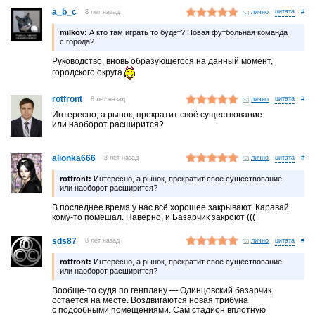
a_b_c
8 лет назад
лично
#
milkov:
А кто там играть то будет? Новая футбольная команда
с города?
Руководство, вновь образующегося на данный момент,
городского округа
rotfront
8 лет назад
лично
#
Интересно, а рынок, прекратит своё существование
или наоборот расширится?
alionka666
8 лет назад
лично
#
rotfront:
Интересно, а рынок, прекратит своё существование
или наоборот расширится?
В последнее время у нас всё хорошее закрывают. Каравай
кому-то помешал. Наверно, и Базарчик закроют (((
sds87
8 лет назад
лично
#
rotfront:
Интересно, а рынок, прекратит своё существование
или наоборот расширится?
Вообще-то судя по генплану — Одинцовский базарчик
остается на месте. Воздвигаются новая трибуна
с подсобными помещениями. Сам стадион вплотную