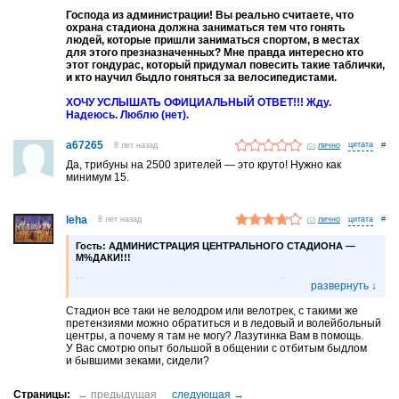
Господа из администрации! Вы реально считаете, что
охрана стадиона должна заниматься тем что гонять
людей, которые пришли заниматься спортом, в местах
для этого презназначенных? Мне правда интересно кто
этот гoндyрас, который придумал повесить такие таблички,
и кто научил быдло гоняться за велосипедистами.
ХОЧУ УСЛЫШАТЬ ОФИЦИАЛЬНЫЙ ОТВЕТ!!! Жду.
Надеюсь. Люблю (нет).
a67265
8 лет назад
лично
#
Да, трибуны на 2500 зрителей — это круто! Нужно как
минимум 15.
leha
8 лет назад
лично
#
Гость:
АДМИНИСТРАЦИЯ ЦЕНТРАЛЬНОГО СТАДИОНА —
M%ДAКИ!!!
Мало того что позорят наш город всякими табличками вроде
«ВЪЕЗД НА ВЕЛОСИПЕДАХ ЗАПРЕЩЕН»
(а с каких таких
xpeнов он запрещен?), так еще и нанимают отбитое быдло
Стадион все таки не велодром или велотрек, с такими же
и бывших зeков в качестве «охраны» стадиона.
претензиями можно обратиться и в ледовый и волейбольный
центры, а почему я там не могу? Лазутинка Вам в помощь.
ХОЧУ УСЛЫШАТЬ ОФИЦИАЛЬНЫЙ ОТВЕТ!!! Жду. Надеюсь.
У Вас смотрю опыт большой в общении с отбитым быдлом
Люблю (нет).
и бывшими зеками, сидели?