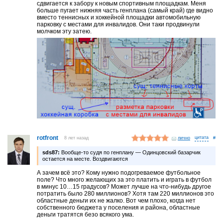
сдвигается к забору к новым спортивным площадкам. Меня
больше пугает нижняя часть генплана (самый край) где видно
вместо теннисных и хоккейной площадки автомобильную
парковку с местами для инвалидов. Они таки продвинули
молчком эту затею.
rotfront
8 лет назад
лично
#
sds87:
Вообще-то судя по генплану — Одинцовский базарчик
остается на месте. Воздвигаются
А зачем всё это? Кому нужно подогреваемое футбольное
поле? Что много желающих за это платить и играть в футбол
в минус 10…15 градусов? Может лучше на что-нибудь другое
потратить было 280 миллионов? Хотя там 220 миллионов это
областные деньги их не жалко. Вот чем плохо, когда нет
собственного бюджета у поселения и района, областные
деньги тратятся безо всякого ума.