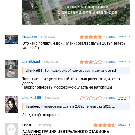
lissabon
8 лет назад
лично
#
Это как с поликлиникой. Планировали сдать в 2019г. Теперь
уже 2021г…
apmikhael
8 лет назад
лично
#
alionka666:
Вот только зимой самое время газоны класть!
Так он же — искусственный, ковролин расстелют, и всего
делов.
Нафик подогрев? Московскую область не натопишь!
alionka666
8 лет назад
лично
#
lissabon:
Планировали сдать в 2019г. Теперь уже 2021г…
3 года ещё не прошло
Гость
8 лет назад
#
АДМИНИСТРАЦИЯ ЦЕНТРАЛЬНОГО СТАДИОНА —