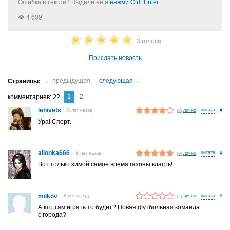
Ошибка в тексте? Выдели её и
нажми Ctrl+Enter
4 609
3 голоса
Прислать новость
1
2
комментариев
22
lenivets
8 лет назад
лично
#
Ура! Спорт.
alionka666
8 лет назад
лично
#
Вот только зимой самое время газоны класть!
milkov
8 лет назад
лично
#
А кто там играть то будет? Новая футбольная команда
с города?