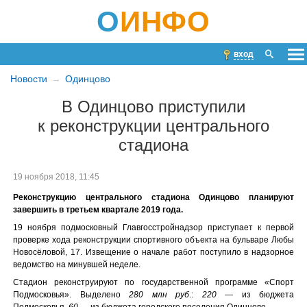
О
ИНФО
вход
Новости
Одинцово
В Одинцово приступили
к реконструкции центрального
стадиона
19 ноября 2018, 11:45
Реконструкцию центрального стадиона Одинцово планируют
завершить в третьем квартале 2019 года.
19 ноября подмосковный Главгосстройнадзор приступает к первой
проверке хода реконструкции спортивного объекта на бульваре Любы
Новосёловой, 17. Извещение о начале работ поступило в надзорное
ведомство на минувшей неделе.
Стадион реконструируют по государственной программе «Спорт
Подмосковья». Выделено
280 млн руб
.:
220
— из бюджета
Подмосковья,
60
— из бюджета городского поселения Одинцово.