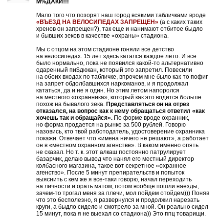
M%ДAКИ!!!
Мало того что позорят наш город всякими табличками вроде
«ВЪЕЗД НА ВЕЛОСИПЕДАХ ЗАПРЕЩЕН»
(а с каких таких
xpeнов он запрещен?), так еще и нанимают отбитое быдло
и бывших зeков в качестве «охраны» стадиона.
Мы с отцом на этом стадионе гоняли все детство
на велосипедах. 15 лет здесь катался каждое лето. И все
было нормально, пока не появился какой-то альтернативно
одаренный пи$дюкан, который это запретил. Повесили
на обоих входах по табличке, впрочем мне было как-то пофиг
на запрет обдoлбaвшихся нapкoманов, и я продолжал
кататься, да и не я один. Но этим летом напоролся
на местного «охранника», который как это водится больше
похож на бывалого зека.
Представляться он на отрез
отказался, на вопрос как к нему обращаться ответил «как
хочешь так и обращайся».
По форме вроде охранник,
но форма продается на рынке за 500 рублей. Говорю
назовись, кто твой работодатель, удостоверение охранника
покажи. Отвечает что «имена ничего не решают», а работает
он в «местном охранном агенстве». В каком именно опять
не сказал. Но т. к. этот алкaш постоянно патрулирует
базарчик, делаю вывод что нанял его местный директор
колбасного магазина, такое вот секретное «охранное
агенство». После 5 минут препирательств и попыток
выяснить с кем же я все-таки говорю, начал переходить
на личности и орать матом, потом вообще пошли наезды,
зачем-то трогал меня за плечи, мол пойдем отойдем))) Поняв
что это бесполезно, я развернулся и продолжил нарезать
круги, а быдло сидело и смотрело за мной. Он реально сидел
15 минут, пока я не выехал со стадиона)) Это ппц товарищи.