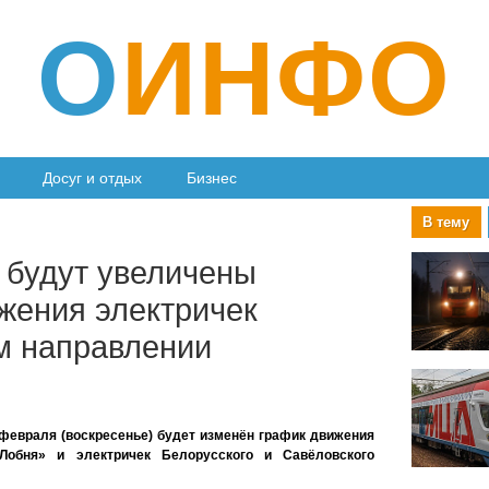
О
ИНФО
Досуг и отдых
Бизнес
В тему
 будут увеличены
жения электричек
м направлении
 февраля (воскресенье) будет изменён график движения
обня» и электричек Белорусского и Савёловского