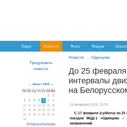
Округ
Новости
Фото
Форум
Блоги
Новости
Одинцово
До 25 февраля
интервалы дви
Август 2026
на Белорусско
Пн
Вт
Ср
Чт
Пт
Сб
Вс
1
2
3
4
5
6
7
8
9
16 февраля 2024, 10:52
10
11
12
13
14
15
16
17
18
19
20
21
22
23
С 17 февраля (суббота) по 25
24
25
26
27
28
29
30
поездов МЦД-1 «Одинцово – Л
31
направлений.
#10yearschalange