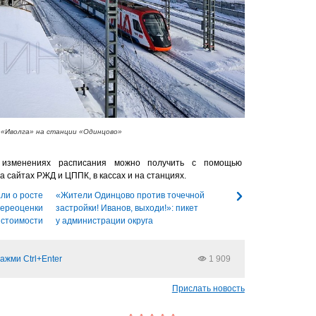
 «Иволга» на станции «Одинцово»
 изменениях расписания можно получить с помощью
а сайтах РЖД и ЦППК, в кассах и на станциях.
ли о росте
«Жители Одинцово против точечной
переоценки
застройки! Иванов, выходи!»: пикет
 стоимости
у администрации округа
ажми Ctrl+Enter
1 909
Прислать новость