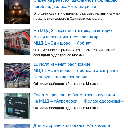
Сидел на рельсах: школьник из Одинцово
погиб под колёсами электрички
Это двенадцатый с начала года смертельный случай
на железной дороге в Одинцовском округе.
На МЦД-3 закрыли станцию, на которую
могли пересаживаться пассажиры
МЦД-1 «Одинцово — Лобня»
О временном закрытии «Петровско-Разумовской»
сообщили в Дептрансе Москвы.
11 июля изменят расписание
МЦД-1 «Одинцово — Лобня» и электричек
Белорусского направления
Об этом сообщили в Дептрансе Москвы.
Оплату проезда по биометрии запустили
на МЦД-4 «Апрелевка — Железнодорожный»
Об этом сообщили в Дептрансе Москвы.
Для исторического здания ж/д вокзала