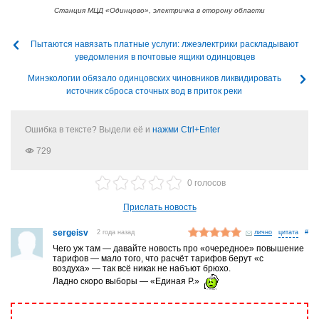
Станция МЦД «Одинцово», электричка в сторону области
Пытаются навязать платные услуги: лжеэлектрики раскладывают
уведомления в почтовые ящики одинцовцев
Минэкологии обязало одинцовских чиновников ликвидировать
источник сброса сточных вод в приток реки
Ошибка в тексте? Выдели её и
нажми Ctrl+Enter
729
0 голосов
Прислать новость
sergeisv
2 года назад
лично
#
Чего уж там — давайте новость про «очередное» повышение
тарифов — мало того, что расчёт тарифов берут «с
воздуха» — так всё никак не набъют брюхо.
Ладно скоро выборы — «Единая Р.»