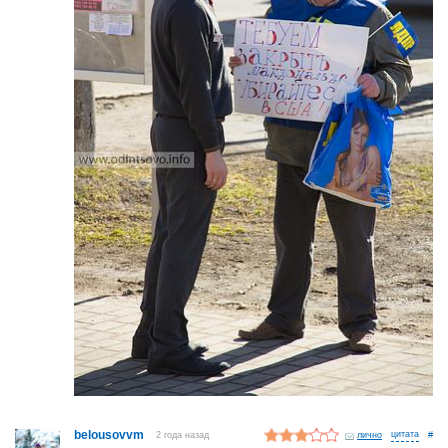
belousovvm
2 года назад
лично
#