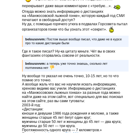
перекрывает даже ваши комментарии с «требую…».
Откуда можно знать информацию о дистанциях
на «Манжосовской лыжной гонке», которую каждый год СМИ
печатают в свободный доступ?
Ну да, с помощью горячего утюга в подвалах Горсовета пытал
организаторов гонки что бы узнать этот «секрет».
belousovvm:
Постом выше вообще писал, что даже не в курсе
про то какие дистанции были
Где я такое писал? Ну-ка цитату киньте. Чёт вы в своих
фантазиях оторвались совсем от реальности.
belousovvm:
а теперь уже точно знаешь, сколько лет
полтинника нет
Ну вообще то указал не очень точно, 10-15 лет, но то что
помню это точно.
А вообще жаль что вас не научили искать информацию,
хреново видимо вас учили. Информацию о дистанциях
на «Манжосовских лыжных гонках» за разные года можно
найти даже на этом сайте, вот специально для вас поискал
на этом сайте, раз вы сами туговаты:
2003-й год:
«Дистанции:
юноши и девушки 1986 года рождения и моложе, а также
женщины старше 45 лет бегут один круг;
мужчины старше 50 лет и женщины до 45 лет — два круга;
мужчины до 50 лет — три круга.
Протяженность одного круга — 7 километров.»