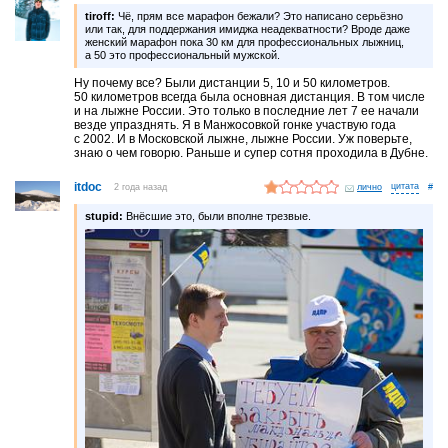
tiroff:
Чё, прям все марафон бежали? Это написано серьёзно
или так, для поддержания имиджа неадекватности? Вроде даже
женский марафон пока 30 км для профессиональных лыжниц,
а 50 это профессиональный мужской.
Ну почему все? Были дистанции 5, 10 и 50 километров.
50 километров всегда была основная дистанция. В том числе
и на лыжне России. Это только в последние лет 7 ее начали
везде упразднять. Я в Манжосовкой гонке участвую года
с 2002. И в Московской лыжне, лыжне России. Уж поверьте,
знаю о чем говорю. Раньше и супер сотня проходила в Дубне.
itdoc
2 года назад
лично
#
stupid:
Внёсшие это, были вполне трезвые.