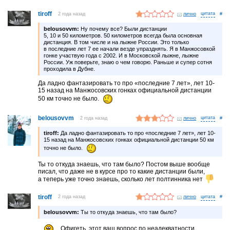
tiroff
2 года назад
лично
#
belousovvm:
Ну почему все? Были дистанции
5, 10 и 50 километров. 50 километров всегда была основная
дистанция. В том числе и на лыжне России. Это только
в последние лет 7 ее начали везде упразднять. Я в Манжосовкой
гонке участвую года с 2002. И в Московской лыжне, лыжне
России. Уж поверьте, знаю о чем говорю. Раньше и супер сотня
проходила в Дубне.
Да ладно фантазировать то про «последние 7 лет», лет 10-
15 назад на Манжосовских гонках официальной дистанции
50 км точно не было.
belousovvm
2 года назад
лично
#
tiroff:
Да ладно фантазировать то про «последние 7 лет», лет 10-
15 назад на Манжосовских гонках официальной дистанции 50 км
точно не было.
Ты то откуда знаешь, что там было? Постом выше вообще
писал, что даже не в курсе про то какие дистанции были,
а теперь уже точно знаешь, сколько лет полтинника нет
tiroff
2 года назад
лично
#
belousovvm:
Ты то откуда знаешь, что там было?
Офигеть, этот ваш вопрос по неадекватности