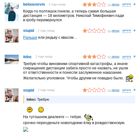
belousovvm
2 года назад
лично
#
Когда-то полтишок гоняли, а теперь самая большая
дистанция — 18 километров. Николай Тимофеевич пади
в гробу перевернулся
stupid
2 года назад
лично
#
Раньше
ели редьку с квасом…
itdoc
2 года назад
лично
#
Требую чтобы виновники спортивной катастрофы, а иначе
сокращения дистанции забега просто не назвать, не ушли
от ответственности и понесли заслуженное наказание.
Желательно уголовное. Чтобы другим не повадно было.
stupid
2 года назад
лично
#
itdoc:
Требую
На тутошнем диалекте — тебую.
срочно переоденьте новогоднюю ёлку в рождественскую.