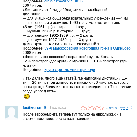
Подробнее:
oinfo.ru/news/?id=801»
2007-й год:
«Дистанции от 6 км до 19км, стиль — свободный.
Дистанция:
— для учащихся общеобразовательных учреждений — 4 км.
— для юношей и девушек, 1990 г. р. и моложе, женщины
46 лет (1961 г. р.) и старше — 1 круг;
— мужчин 1958 г. р. и старше — 1 круг;
— для женщин 1962-1989 г. р. — 2 круга;
— для мужчин 1957-1989 г. р. — 3 круга.
Длина круга — 6.3 км. Стиль — свободный.»
Подробнее:
39-я Манжосовская новогодняя гонка в Одинцово
2008-й год:
«Женщины же основной возрастной группы бежали
12 километров (два круга), а мужчины — 18 километров (три
круга).»
Подробнее:
Круговорот лыжни в природе
и так далее, много ещё статей, где написаны дистанции 15-
ти — 20-ти летней давности, и никаких «50 км», про которые
вы натрындоболили что «только в последние лет 7 ее начали
везде упразднять».
fugitivorum-9
2 года назад
лично
#
После евроремонта теперь тут только на евролыжах и в
еврокостюме можно кататься, наверное.