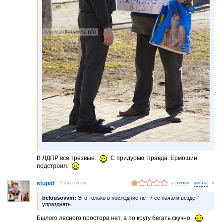
В ЛДПР все трезвые.
С придурью, правда. Ермошин
подстроил.
stupid
2 года назад
лично
#
belousovvm:
Это только в последние лет 7 ее начали везде
упразднять.
Былого лесного простора нет, а по кругу бегать скучно.