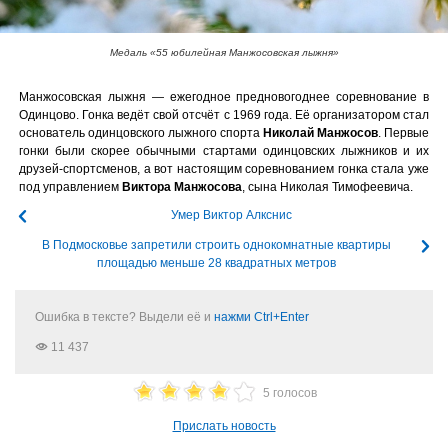
Медаль «55 юбилейная Манжосовская лыжня»
Манжосовская лыжня — ежегодное предновогоднее соревнование в
Одинцово. Гонка ведёт свой отсчёт с 1969 года. Её организатором стал
основатель одинцовского лыжного спорта
Николай Манжосов
. Первые
гонки были скорее обычными стартами одинцовских лыжников и их
друзей-спортсменов, а вот настоящим соревнованием гонка стала уже
под управлением
Виктора Манжосова
, сына Николая Тимофеевича.
Умер Виктор Алкснис
В Подмосковье запретили строить однокомнатные квартиры
площадью меньше 28 квадратных метров
Ошибка в тексте? Выдели её и
нажми Ctrl+Enter
11 437
5 голосов
Прислать новость