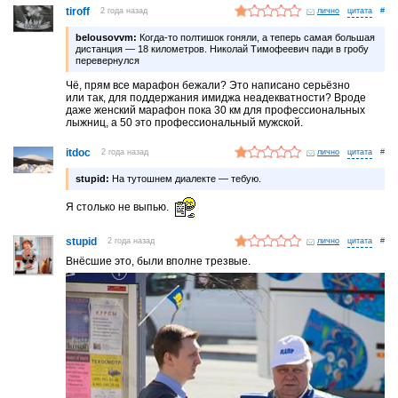
tiroff
2 года назад
лично
#
belousovvm:
Когда-то полтишок гоняли, а теперь самая большая
дистанция — 18 километров. Николай Тимофеевич пади в гробу
перевернулся
Чё, прям все марафон бежали? Это написано серьёзно
или так, для поддержания имиджа неадекватности? Вроде
даже женский марафон пока 30 км для профессиональных
лыжниц, а 50 это профессиональный мужской.
itdoc
2 года назад
лично
#
stupid:
На тутошнем диалекте — тебую.
Я столько не выпью.
stupid
2 года назад
лично
#
Внёсшие это, были вполне трезвые.