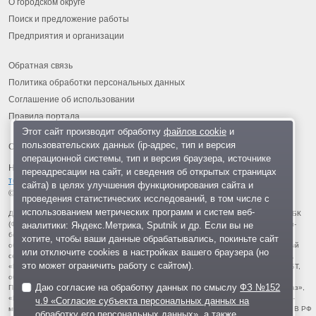
О городском округе
Поиск и предложение работы
Предприятия и организации
Обратная связь
Политика обработки персональных данных
Соглашение об использовании
Правила портала
Этот сайт производит обработку
файлов cookie
и
пользовательских данных (ip-адрес, тип и версия
операционной системы, тип и версия браузера, источнике
На информационном ресурсе применяются
рекомендательные
переадресации на сайт, и сведения об открытых страницах
технологии
.
сайта) в целях улучшения функционирования сайта и
© 2013-2026 «ОИНФО»,
сделано в Одинцово
проведения статистических исследований, в том числе с
использованием метрических программ и систем веб-
Для читателей: В России признаны экстремистскими и запрещены организации ФБК
аналитики: Яндекс.Метрика, Sputnik и др. Если вы не
(Фонд борьбы с коррупцией, признан иноагентом), Штабы Навального, «Национал-
большевистская партия», «Свидетели Иеговы», «Армия воли народа», «Русский
хотите, чтобы ваши данные обрабатывались, покиньте сайт
общенациональный союз», «Движение против нелегальной иммиграции», «Правый
или отключите cookies в настройках вашего браузера (но
сектор», УНА-УНСО, УПА, «Тризуб им. Степана Бандеры», «Мизантропик дивижн»,
это может ограничить работу с сайтом).
«Меджлис крымскотатарского народа», движение «Артподготовка», движение ЛГБТ,
общероссийская политическая партия «Воля», АУЕ, батальоны «Азов» и «Айдар».
Даю согласие на обработку данных по смыслу
ФЗ №152
Признаны террористическими и запрещены: «Движение Талибан», «Имарат Кавказ»,
«Исламское государство» (ИГ, ИГИЛ), Джебхад-ан-Нусра, «АУМ Синрике», «Братья-
ч.9 «Согласие субъекта персональных данных на
мусульмане», «Аль-Каида в странах исламского Магриба», «Сеть», «Колумбайн». В РФ
обработку его персональных данных»
, а также