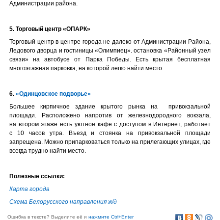
Администрации района.
5. Торговый центр «ОПАРК»
Торговый центр в центре города не далеко от Администрации Района,
Ледового дворца и гостиницы «Олимпиец». остановка «Районный узел
связи» на автобусе от Парка Победы. Есть крытая бесплатная
многоэтажная парковка, на которой легко найти место.
6.
«Одинцовское подворье»
Большее кирпичное здание крытого рынка на привокзальной
площади. Расположено напротив от железнодородного вокзала,
на втором этаже есть уютное кафе с доступом в Интернет, работает
с 10 часов утра. Въезд и стоянка на привокзальной площади
запрещена. Можно припарковаться только на прилегающих улицах, где
всегда трудно найти место.
Полезные ссылки:
Карта города
Схема Белорусского направления ж/д
Ошибка в тексте? Выделите её и
нажмите Ctrl+Enter