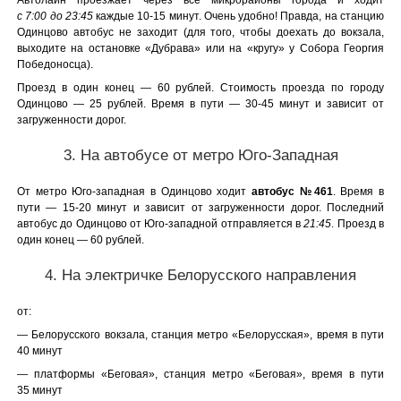
Автолайн проезжает через все микрорайоны города и ходит
с 7:00 до 23:45
каждые 10-15 минут. Очень удобно! Правда, на станцию
Одинцово автобус не заходит (для того, чтобы доехать до вокзала,
выходите на остановке «Дубрава» или на «кругу» у Собора Георгия
Победоносца).
Проезд в один конец — 60 рублей. Стоимость проезда по городу
Одинцово — 25 рублей. Время в пути — 30-45 минут и зависит от
загруженности дорог.
3. На автобусе от метро Юго-Западная
От метро Юго-западная в Одинцово ходит
автобус №461
. Время в
пути — 15-20 минут и зависит от загруженности дорог. Последний
автобус до Одинцово от Юго-западной отправляется в
21:45
. Проезд в
один конец — 60 рублей.
4. На электричке Белорусского направления
от:
— Белорусского вокзала, станция метро «Белорусская», время в пути
40 минут
— платформы «Беговая», станция метро «Беговая», время в пути
35 минут