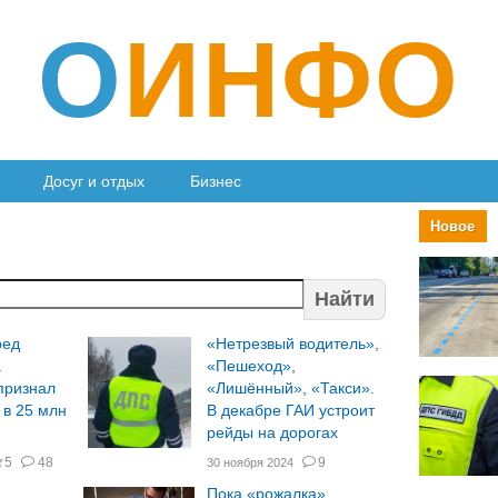
О
ИНФО
Досуг и отдых
Бизнес
Новое
Найти
ред
«Нетрезвый водитель»,
а
«Пешеход»,
признал
«Лишённый», «Такси».
 в 25 млн
В декабре ГАИ устроит
рейды на дорогах
5
48
9
30 ноября 2024
Пока «рожалка»