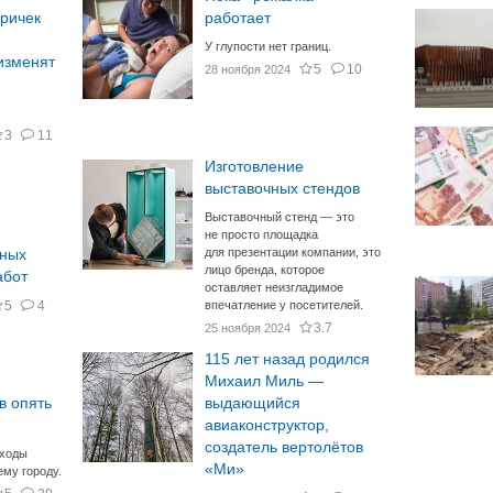
тричек
работает
У глупости нет границ.
изменят
5
10
28 ноября 2024
3
11
Изготовление
выставочных стендов
Выставочный стенд — это
не просто площадка
для презентации компании, это
ьных
лицо бренда, которое
абот
оставляет неизгладимое
5
4
впечатление у посетителей.
3.7
25 ноября 2024
115 лет назад родился
Михаил Миль —
в опять
выдающийся
авиаконструктор,
создатель вертолётов
ходы
«Ми»
ему городу.