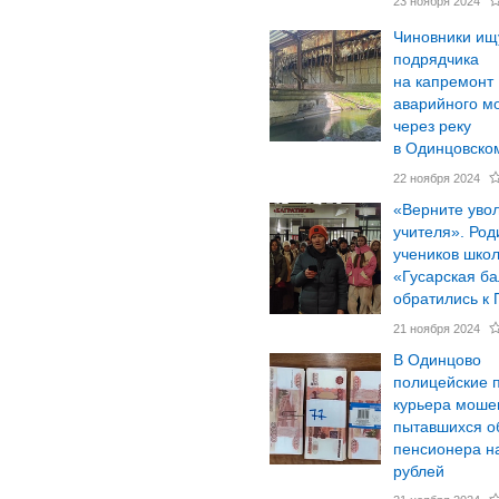
23 ноября 2024
Чиновники ищ
подрядчика
на капремонт
аварийного м
через реку
в Одинцовском
22 ноября 2024
«Верните уво
учителя». Род
учеников шко
«Гусарская б
обратились к 
21 ноября 2024
В Одинцово
полицейские 
курьера моше
пытавшихся о
пенсионера н
рублей