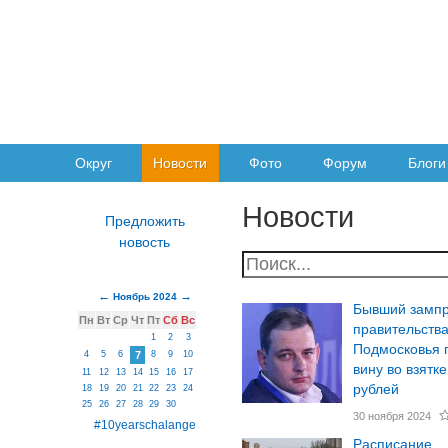
Округ
Новости
Фото
Форум
Блоги
Новости
Ноябрь 2024
Бывший замп
Пн
Вт
Ср
Чт
Пт
Сб
Вс
правительств
1
2
3
Подмосковья 
4
5
6
7
8
9
10
вину во взятке
11
12
13
14
15
16
17
рублей
18
19
20
21
22
23
24
25
26
27
28
29
30
30 ноября 2024
#10yearschalange
Расписание