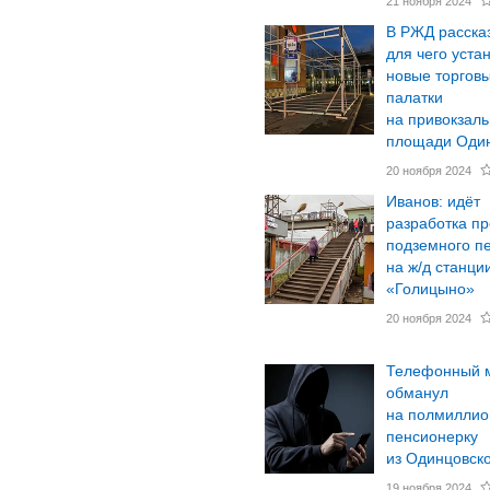
21 ноября 2024
В РЖД расска
для чего уста
новые торгов
палатки
на привокзал
площади Оди
20 ноября 2024
Иванов: идёт
разработка пр
подземного п
на ж/д станци
«Голицыно»
20 ноября 2024
Телефонный 
обманул
на полмиллио
пенсионерку
из Одинцовско
19 ноября 2024