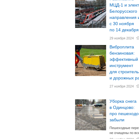
МЦД-1 и элек
Белорусского
направления 
с 30 ноября
по 14 декабря
29 ноября 2024
Виброплита
бензиновая:
эффективный
инструмент
для строител
и дорожных р
27 ноября 2024
Уборка снега
в Одинцово:
про пешеходо
забыли
Пешеходные пере
не очищены по вс