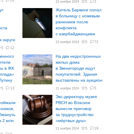
5
20
5
2
22 ноября 2024
ут
Житель Барвихи попал
в больницу с ножевым
ранением после
оста
конфликта
с азербайджанцами
 округе
5
72
22 ноября 2024
5
12
ленного
На два недостроенных
ители
жилых дома
лы в ЖК
в Звенигороде ищут
аллада»
покупателей. Здания
Путину
выставлены на аукцион
5
13
5
5
21 ноября 2024
Экс-директору музея
поймали
РВСН во Власихе
нников,
вынесли приговор
бмануть
за трудоустройство
а 2 млн
«мёртвых душ»
5
19
21 ноября 2024