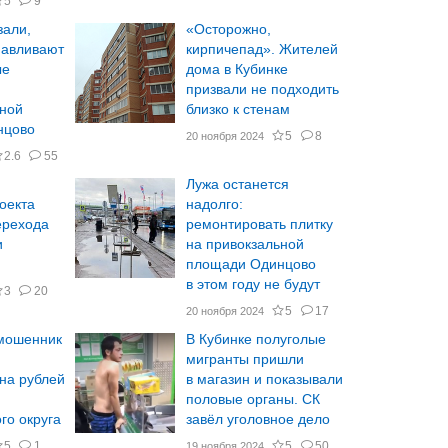
5
9
зали,
«Осторожно,
навливают
кирпичепад». Жителей
ые
дома в Кубинке
призвали не подходить
ьной
близко к стенам
нцово
5
8
20 ноября 2024
2.6
55
Лужа останется
оекта
надолго:
ерехода
ремонтировать плитку
и
на привокзальной
площади Одинцово
в этом году не будут
3
20
5
17
20 ноября 2024
мошенник
В Кубинке полуголые
мигранты пришли
на рублей
в магазин и показывали
половые органы. СК
го округа
завёл уголовное дело
5
1
5
50
19 ноября 2024