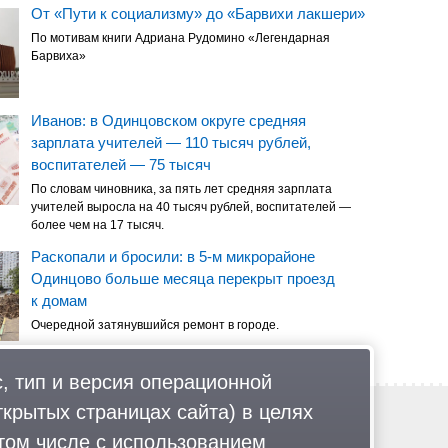
От «Пути к социализму» до «Барвихи лакшери»
По мотивам книги Адриана Рудомино «Легендарная
Барвиха»
Иванов: в Одинцовском округе средняя
зарплата учителей — 110 тысяч рублей,
воспитателей — 75 тысяч
По словам чиновника, за пять лет средняя зарплата
учителей выросла на 40 тысяч рублей, воспитателей —
более чем на 17 тысяч.
Раскопали и бросили: в 5-м микрорайоне
Одинцово больше месяца перекрыт проезд
к домам
Очередной затянувшийся ремонт в городе.
, тип и версия операционной
ткрытых страницах сайта) в целях
Обратная связь
Политика обработки персональных данных
том числе с использованием