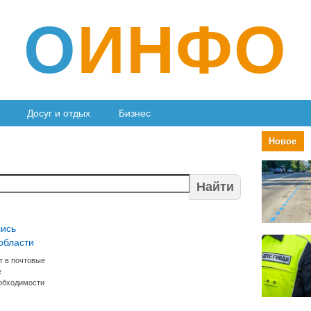
О
ИНФО
Досуг и отдых
Бизнес
Новое
Найти
лись
области
 в почтовые
е
обходимости