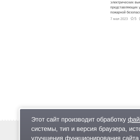
электрических вы
представляющих у
пожарной безопас
5
7 мая 2023
Этот сайт производит обработку
фай
системы, тип и версия браузера, ист
Новости
Предложи новость
улучшения функционирования сайта 