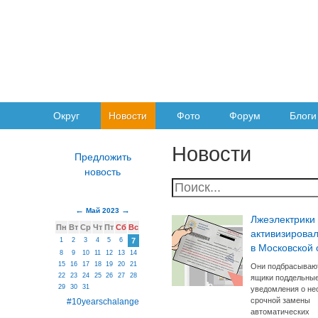
Округ
Новости
Фото
Форум
Блоги
Новости
Май 2023
Лжеэлектрики
Пн
Вт
Ср
Чт
Пт
Сб
Вс
активизирова
1
2
3
4
5
6
7
в Московской 
8
9
10
11
12
13
14
15
16
17
18
19
20
21
Они подбрасывают
22
23
24
25
26
27
28
ящики поддельны
29
30
31
уведомления о не
срочной замены
#10yearschalange
автоматических