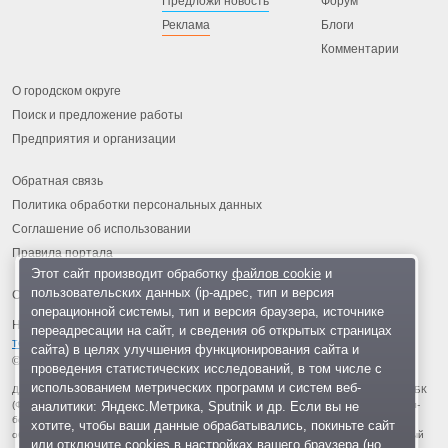
Предложи новость
Форум
Реклама
Блоги
Комментарии
О городском округе
Поиск и предложение работы
Предприятия и организации
Обратная связь
Политика обработки персональных данных
Соглашение об использовании
Правила портала
Этот сайт производит обработку
файлов cookie
и
пользовательских данных (ip-адрес, тип и версия
операционной системы, тип и версия браузера, источнике
На информационном ресурсе применяются
рекомендательные
переадресации на сайт, и сведения об открытых страницах
технологии
.
сайта) в целях улучшения функционирования сайта и
© 2013-2026 «ОИНФО»,
сделано в Одинцово
проведения статистических исследований, в том числе с
использованием метрических программ и систем веб-
Для читателей: В России признаны экстремистскими и запрещены организации ФБК
аналитики: Яндекс.Метрика, Sputnik и др. Если вы не
(Фонд борьбы с коррупцией, признан иноагентом), Штабы Навального, «Национал-
большевистская партия», «Свидетели Иеговы», «Армия воли народа», «Русский
хотите, чтобы ваши данные обрабатывались, покиньте сайт
общенациональный союз», «Движение против нелегальной иммиграции», «Правый
или отключите cookies в настройках вашего браузера (но