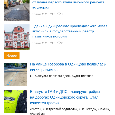
от плана первого этапа ямочного ремонта
во дворах
5
1
15 мая 2023
Здание Одинцовского краеведческого музея
включили в государственный реестр
памятников истории
5
8
15 мая 2023
Новое
На улице Говорова в Одинцово появилась
синяя разметка
С 15 августа парковка здесь будет платная.
В августе ГАИ и ДПС планируют рейды
на дорогах Одинцовского округа. Стал
известен график
«Мото», «Нетрезвый водитель», «Пешеход», «Такси»,
«Автобус».