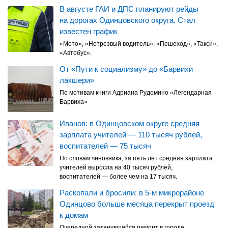
В августе ГАИ и ДПС планируют рейды
на дорогах Одинцовского округа. Стал
известен график
«Мото», «Нетрезвый водитель», «Пешеход», «Такси»,
«Автобус».
От «Пути к социализму» до «Барвихи
лакшери»
По мотивам книги Адриана Рудомино «Легендарная
Барвиха»
Иванов: в Одинцовском округе средняя
зарплата учителей — 110 тысяч рублей,
воспитателей — 75 тысяч
По словам чиновника, за пять лет средняя зарплата
учителей выросла на 40 тысяч рублей,
воспитателей — более чем на 17 тысяч.
Раскопали и бросили: в 5-м микрорайоне
Одинцово больше месяца перекрыт проезд
к домам
Очередной затянувшийся ремонт в городе.