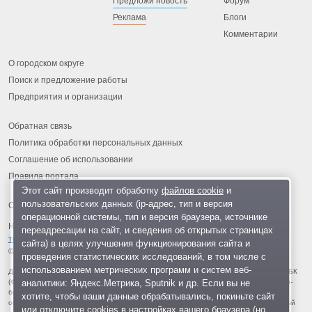
Предложи новость
Форум
Реклама
Блоги
Комментарии
О городском округе
Поиск и предложение работы
Предприятия и организации
Обратная связь
Политика обработки персональных данных
Соглашение об использовании
Правила портала
Этот сайт производит обработку
файлов cookie
и
пользовательских данных (ip-адрес, тип и версия
операционной системы, тип и версия браузера, источнике
На информационном ресурсе применяются
рекомендательные
переадресации на сайт, и сведения об открытых страницах
технологии
.
сайта) в целях улучшения функционирования сайта и
© 2013-2026 «ОИНФО»,
сделано в Одинцово
проведения статистических исследований, в том числе с
использованием метрических программ и систем веб-
Для читателей: В России признаны экстремистскими и запрещены организации ФБК
аналитики: Яндекс.Метрика, Sputnik и др. Если вы не
(Фонд борьбы с коррупцией, признан иноагентом), Штабы Навального, «Национал-
большевистская партия», «Свидетели Иеговы», «Армия воли народа», «Русский
хотите, чтобы ваши данные обрабатывались, покиньте сайт
общенациональный союз», «Движение против нелегальной иммиграции», «Правый
или отключите cookies в настройках вашего браузера (но