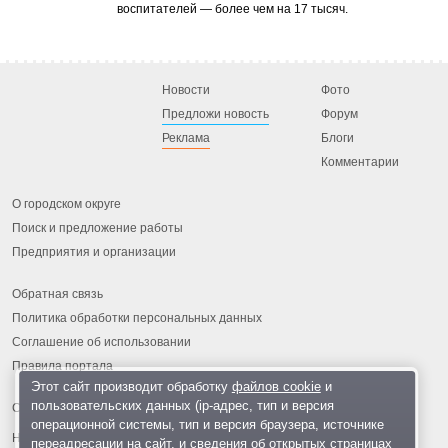
воспитателей — более чем на 17 тысяч.
Новости
Фото
Предложи новость
Форум
Реклама
Блоги
Комментарии
О городском округе
Поиск и предложение работы
Предприятия и организации
Обратная связь
Политика обработки персональных данных
Соглашение об использовании
Правила портала
Этот сайт производит обработку
файлов cookie
и
пользовательских данных (ip-адрес, тип и версия
операционной системы, тип и версия браузера, источнике
На информационном ресурсе применяются
рекомендательные
переадресации на сайт, и сведения об открытых страницах