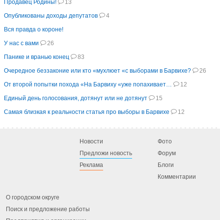
Продавец Родины!
13
Опубликованы доходы депутатов
4
Вся правда о короне!
У нас с вами
26
Панике и вранью конец
83
Очередное беззаконие или кто «мухлюет «с выборами в Барвихе?
26
От второй попытки похода «На Барвиху «уже попахивает…
12
Единый день голосования, дотянут или не дотянут
15
Самая близкая к реальности статья про выборы в Барвихе
12
Новости
Фото
Предложи новость
Форум
Реклама
Блоги
Комментарии
О городском округе
Поиск и предложение работы