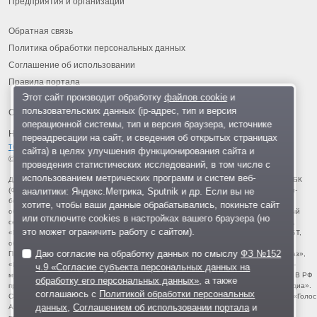
Предприятия и организации
Обратная связь
Политика обработки персональных данных
Соглашение об использовании
Правила портала
Этот сайт производит обработку
файлов cookie
и
пользовательских данных (ip-адрес, тип и версия
операционной системы, тип и версия браузера, источнике
На информационном ресурсе применяются
рекомендательные
переадресации на сайт, и сведения об открытых страницах
технологии
.
сайта) в целях улучшения функционирования сайта и
© 2013-2026 «ОИНФО»,
сделано в Одинцово
проведения статистических исследований, в том числе с
использованием метрических программ и систем веб-
Для читателей: В России признаны экстремистскими и запрещены организации ФБК
аналитики: Яндекс.Метрика, Sputnik и др. Если вы не
(Фонд борьбы с коррупцией, признан иноагентом), Штабы Навального, «Национал-
большевистская партия», «Свидетели Иеговы», «Армия воли народа», «Русский
хотите, чтобы ваши данные обрабатывались, покиньте сайт
общенациональный союз», «Движение против нелегальной иммиграции», «Правый
или отключите cookies в настройках вашего браузера (но
сектор», УНА-УНСО, УПА, «Тризуб им. Степана Бандеры», «Мизантропик дивижн»,
это может ограничить работу с сайтом).
«Меджлис крымскотатарского народа», движение «Артподготовка», движение ЛГБТ,
общероссийская политическая партия «Воля», АУЕ, батальоны «Азов» и «Айдар».
Даю согласие на обработку данных по смыслу
ФЗ №152
Признаны террористическими и запрещены: «Движение Талибан», «Имарат Кавказ»,
«Исламское государство» (ИГ, ИГИЛ), Джебхад-ан-Нусра, «АУМ Синрике», «Братья-
ч.9 «Согласие субъекта персональных данных на
мусульмане», «Аль-Каида в странах исламского Магриба», «Сеть», «Колумбайн». В РФ
обработку его персональных данных»
, а также
признана нежелательной деятельность «Открытой России», издания «Проект Медиа».
соглашаюсь с
Политикой обработки персональных
СМИ-иноагентами признаны: телеканал «Дождь», «Медуза», «Важные истории», «Голос
данных
,
Соглашением об использовании портала
и
Америки», радио «Свобода», The Insider, «Медиазона», ОВД-инфо. Иноагентами