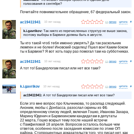
голосования в сентябре?
Почитайте повнимательнее обращение, 67 федеральный закон.
ac19411941
10 лет назад
лично
#
k.i.gavrikov:
Так никто из перечисленных структур не выше закона,
поэтому выборы в Барвихе должны быть в августе.
Ты кто такой чтоб тебя именно уверять? Да так раскольник
люмпен и не более! Иновский сиделец! Пшел вон! Каким боком
ты к Барвихе? Я вот хоть пару раз помогал там на субботниках.
ac19411941
10 лет назад
лично
#
А тот то! Бандерлогам писал или нет все таки?
k.i.gavrikov
10 лет назад
лично
#
ac19411941:
А тот то! Бандерлогам писал или нет все таки?
Если это мне вопрос про Клычникова, то расклад следующий.
Аноним, якобы с Донбасса, разослал скрины из ФБ
определенному списку людей, включая Гошко, Иванова Захара,
Марину Юденич и Барвихинским кандидатам в депутаты
22 марта, Гошко вскрыл тему после нашей встречи
с Памфиловой 18 апреля. Вопросов осталось больше чем
ответов, особенно после заседания комиссии по этике ОП
района. Стопроцентных доказательств того, что писал нет, как