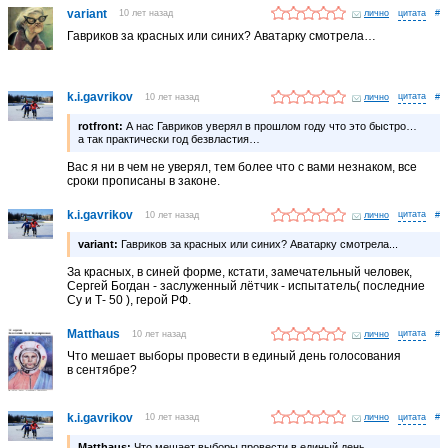
variant
10 лет назад
лично
#
Гавриков за красных или синих? Аватарку смотрела…
k.i.gavrikov
10 лет назад
лично
#
rotfront:
А нас Гавриков уверял в прошлом году что это быстро…
а так практически год безвластия…
Вас я ни в чем не уверял, тем более что с вами незнаком, все
сроки прописаны в законе.
k.i.gavrikov
10 лет назад
лично
#
variant:
Гавриков за красных или синих? Аватарку смотрела...
За красных, в синей форме, кстати, замечательный человек,
Сергей Богдан - заслуженный лётчик - испытатель( последние
Су и Т- 50 ), герой РФ.
Matthaus
10 лет назад
лично
#
Что мешает выборы провести в единый день голосования
в сентябре?
k.i.gavrikov
10 лет назад
лично
#
Matthaus:
Что мешает выборы провести в единый день