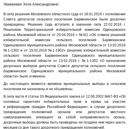
Уважаемая Элла Александровна!
В силу решения Московского областного суда от 18.01.2016 г. полномочия
Совета депутатов сельского поселения Барвихинское были досрочно
прекращены. Решение суда вступило в законную силу 22.02.2016 г.
Решением Территориальной избирательной комиссии Одинцовского
района Московской области от 20.04.2016 г. №6/1 «Об отмене решений
избирательной комиссии сельского поселения Барвихинское
Одинцовского муниципального района Московской области от 13.02.2016
№1-1302 и от 19.02.2016 №1-1902» решение избирательной комиссии
сельского поселения Барвихинское Одинцовского муниципального
района Московской области от 13.02.2016 г. №1-1302 «О назначении
досрочных выборов депутатов Совета депутатов сельского поселения
Барвихинское Одинцовского муниципального района Московской
области» было отменено.
До настоящего момента времени муниципальные выборы в сельском
поселении не назначены и не объявлены.
В силу части 4 статьи 10 Федерального закона от 12.06.2002 №67-ФЗ «Об
основных гарантиях избирательных прав и права на участие
в референдуме граждан Российской Федерации», в случае досрочного
прекращения полномочий органов или депутатов местного
самоуправления, влекущего за собой неправомочность органа,
досрочные выборы должны быть проведены не позднее чем через шесть
месяцев со дня такого досрочного прекращения полномочий.