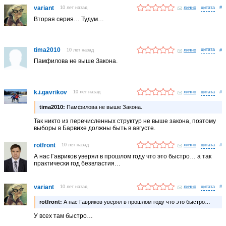
variant
10 лет назад
лично
#
Вторая серия… Тудум…
tima2010
10 лет назад
лично
#
Памфилова не выше Закона.
k.i.gavrikov
10 лет назад
лично
#
tima2010:
Памфилова не выше Закона.
Так никто из перечисленных структур не выше закона, поэтому
выборы в Барвихе должны быть в августе.
rotfront
10 лет назад
лично
#
А нас Гавриков уверял в прошлом году что это быстро… а так
практически год безвластия…
variant
10 лет назад
лично
#
rotfront:
А нас Гавриков уверял в прошлом году что это быстро…
У всех там быстро…