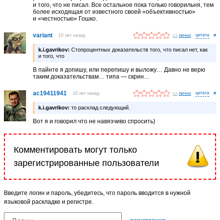
и того, что не писал. Все остальное пока только говорильня, тем
более исходящая от известного своей «объективностью»
и «честностью» Гошко.
variant
10 лет назад
лично
#
k.i.gavrikov:
Стопроцентных доказательств того, что писал нет, как
и того, что
В пайнте я допишу, или перепишу и выложу… Давно не верю
таким доказательствам… типа — скрин…
ac19411941
10 лет назад
лично
#
k.i.gavrikov:
то расклад следующий.
Вот я и говорил что не навязчиво спросить)
Комментировать могут только
зарегистрированные пользователи
Введите логин и пароль, убедитесь, что пароль вводится в нужной
языковой раскладке и регистре.