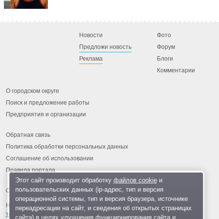
Новости
Фото
Предложи новость
Форум
Реклама
Блоги
Комментарии
О городском округе
Поиск и предложение работы
Предприятия и организации
Обратная связь
Политика обработки персональных данных
Соглашение об использовании
Правила портала
Этот сайт производит обработку
файлов cookie
и
пользовательских данных (ip-адрес, тип и версия
операционной системы, тип и версия браузера, источнике
На информационном ресурсе применяются
рекомендательные
переадресации на сайт, и сведения об открытых страницах
технологии
.
сайта) в целях улучшения функционирования сайта и