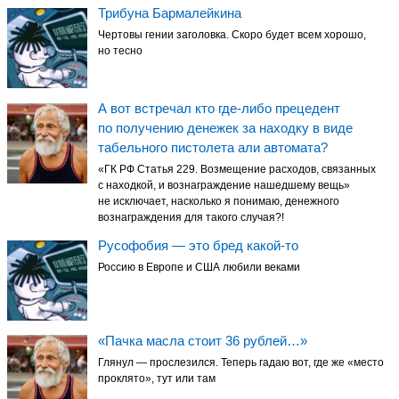
Трибуна Бармалейкина
Чертовы гении заголовка. Скоро будет всем хорошо,
но тесно
А вот встречал кто где-либо прецедент
по получению денежек за находку в виде
табельного пистолета али автомата?
«ГК РФ Статья 229. Возмещение расходов, связанных
с находкой, и вознаграждение нашедшему вещь»
не исключает, насколько я понимаю, денежного
вознаграждения для такого случая?!
Русофобия — это бред какой-то
Россию в Европе и США любили веками
«Пачка масла стоит 36 рублей…»
Глянул — прослезился. Теперь гадаю вот, где же «место
проклято», тут или там