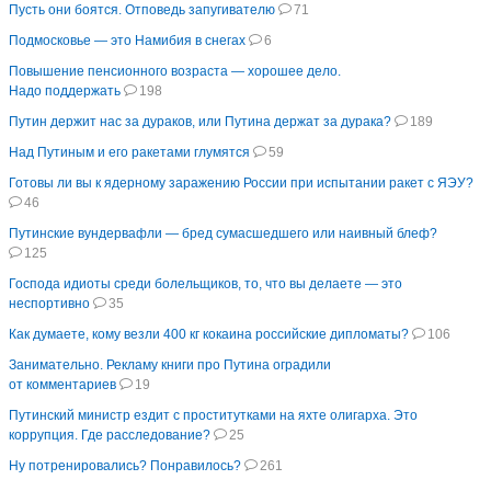
Пусть они боятся. Отповедь запугивателю
71
Подмосковье — это Намибия в снегах
6
Повышение пенсионного возраста — хорошее дело.
Надо поддержать
198
Путин держит нас за дураков, или Путина держат за дурака?
189
Над Путиным и его ракетами глумятся
59
Готовы ли вы к ядерному заражению России при испытании ракет с ЯЭУ?
46
Путинские вундервафли — бред сумасшедшего или наивный блеф?
125
Господа идиоты среди болельщиков, то, что вы делаете — это
неспортивно
35
Как думаете, кому везли 400 кг кокаина российские дипломаты?
106
Занимательно. Рекламу книги про Путина оградили
от комментариев
19
Путинский министр ездит с проститутками на яхте олигарха. Это
коррупция. Где расследование?
25
Ну потренировались? Понравилось?
261