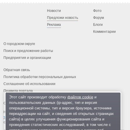
Новости
Фото
Предложи новость
Форум
Реклама
Блоги
Комментарии
О городском округе
Поиск и предложение работы
Предприятия и организации
Обратная связь
Политика обработки персональных данных
Соглашение об использовании
Правила портала
Этот сайт производит обработку
файлов cookie
и
пользовательских данных (ip-адрес, тип и версия
операционной системы, тип и версия браузера, источнике
На информационном ресурсе применяются
рекомендательные
переадресации на сайт, и сведения об открытых страницах
технологии
.
сайта) в целях улучшения функционирования сайта и
© 2013-2026 «ОИНФО»,
сделано в Одинцово
проведения статистических исследований, в том числе с