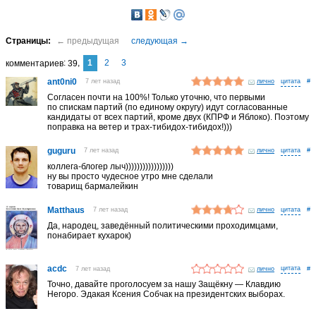
1
2
3
комментариев
39
ant0ni0
7 лет назад
лично
#
Согласен почти на 100%! Только уточню, что первыми
по спискам партий (по единому округу) идут согласованные
кандидаты от всех партий, кроме двух (КПРФ и Яблоко). Поэтому
поправка на ветер и трах-тибидох-тибидох!)))
guguru
7 лет назад
лично
#
коллега-блогер лыч)))))))))))))))))
ну вы просто чудесное утро мне сделали
товарищ бармалейкин
Matthaus
7 лет назад
лично
#
Да, народец, заведённый политическими проходимцами,
понабирает кухарок)
acdc
7 лет назад
лично
#
Точно, давайте проголосуем за нашу Защёкну — Клавдию
Негоро. Эдакая Ксения Собчак на президентских выборах.