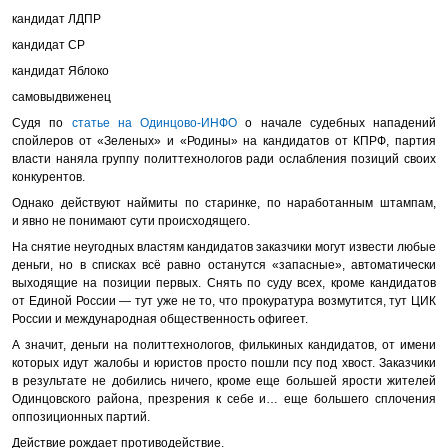
кандидат ЛДПР
кандидат СР
кандидат Яблоко
самовыдвиженец
Судя по
статье на Одинцово-ИНФО
о начале судебных нападений
спойлеров от «Зеленых» и «Родины» на кандидатов от КПРФ, партия
власти наняла группу политтехнологов ради ослабления позиций своих
конкурентов.
Однако действуют наймиты по старинке, по наработанным штампам,
и явно не понимают сути происходящего.
На снятие неугодных властям кандидатов заказчики могут извести любые
деньги, но в списках всё равно останутся «запасные», автоматически
выходящие на позиции первых. Снять по суду всех, кроме кандидатов
от Единой России — тут уже не то, что прокуратура возмутится, тут ЦИК
России и международная общественность офигеет.
А значит, деньги на политтехнологов, филькиных кандидатов, от имени
которых идут жалобы и юристов просто пошли псу под хвост. Заказчики
в результате не добились ничего, кроме еще большей ярости жителей
Одинцовского района, презрения к себе и… еще большего сплочения
оппозиционных партий.
Действие рождает противодействие.