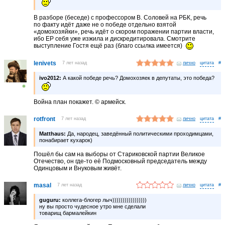
В разборе (беседе) с профессором В. Соловей на РБК, речь
по факту идёт даже не о победе отдельно взятой
«домохозяйки», речь идёт о скором поражении партии власти,
ибо ЕР себя уже изжила и дискредитировала. Смотрите
выступление Гостя ещё раз (благо ссылка имеется)
lenivets
7 лет назад
лично
#
ivo2012:
А какой победе речь? Домохозяек в депутаты, это победа?
Война план покажет. © армейск.
rotfront
7 лет назад
лично
#
Matthaus:
Да, народец, заведённый политическими проходимцами,
понабирает кухарок)
Пошёл бы сам на выборы от Стариковской партии Великое
Отечество, он где-то её Подмосковный председатель между
Одинцовым и Внуковым живёт.
masal
7 лет назад
лично
#
guguru:
коллега-блогер лыч)))))))))))))))))
ну вы просто чудесное утро мне сделали
товарищ бармалейкин