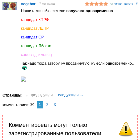
vogebor
7 лет назад
лично
#
Наши галки в бюллетене
получают одновременно
:
кандидат КПРФ
кандидат ЛДПР
кандидат СР
кандидат Яблоко
самовыдвиженец
Так надо тогда авторучку продвинутую, ну если одновременно…
1
2
3
комментариев
39
Комментировать могут только
зарегистрированные пользователи