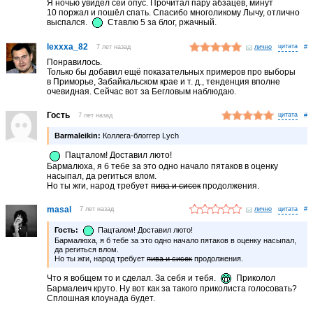
Я ночью увидел сей опус. Прочитал пару абзацев, минут
10 поржал и пошёл спать. Спасибо многоликому Лычу, отлично
выспался.
Ставлю 5 за блог, ржачный.
lexxxa_82
7 лет назад
лично
#
Понравилось.
Только бы добавил ещё показательных примеров про выборы
в Приморье, Забайкальском крае и т. д., тенденция вполне
очевидная. Сейчас вот за Бегловым наблюдаю.
Гость
7 лет назад
#
Barmaleikin:
Коллега-блоггер Lych
Пацталом! Доставил люто!
Бармалюха, я б тебе за это одно начало пятаков в оценку
насыпал, да региться влом.
Но ты жги, народ требует
пива и сисек
продолжения.
masal
7 лет назад
лично
#
Гость:
Пацталом! Доставил люто!
Бармалюха, я б тебе за это одно начало пятаков в оценку насыпал,
да региться влом.
Но ты жги, народ требует
пива и сисек
продолжения.
Что я вобщем то и сделал. За себя и тебя.
Приколол
Бармалеич круто. Ну вот как за такого приколиста голосовать?
Сплошная клоунада будет.