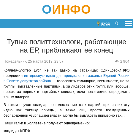
О
ИНФО
вход
Тупые политтехнологи, работающие
на ЕР, приближают её конец
Понедельник, 25 марта 2019, 23:57
2 964
Коллега-блоггер Lych не так давно на страницах Одинцово-ИНФО
предложил
интересную идею для преодоления засилья Единой России
в Совете депутатов района
— голосовать солидарно, всем вместе, не за
группы, выставленные партиями, а за лидеров этих групп, или, вообще,
просто за первых в партийных списках, если невозможно определить
явных лидеров.
В таком случае солидарное голосование всех партий, принявших эту
идею как тактику победы, а также лиц, просто возмущенных
беспардонной узурпацией власти, могло бы выглядеть примерно так…
Наши галки в бюллетене получают одновременно:
кандидат КПРФ