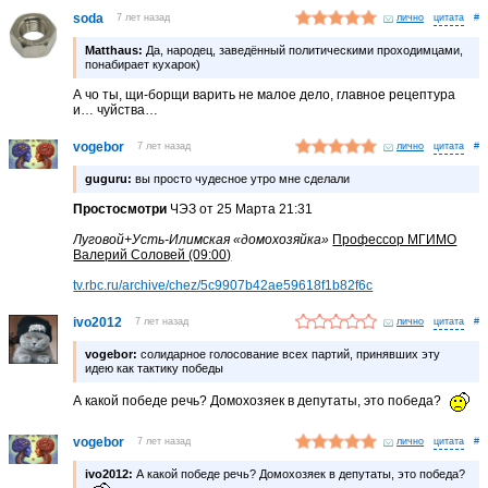
soda
7 лет назад
лично
#
Matthaus:
Да, народец, заведённый политическими проходимцами,
понабирает кухарок)
А чо ты, щи-борщи варить не малое дело, главное рецептура
и… чуйства…
vogebor
7 лет назад
лично
#
guguru:
вы просто чудесное утро мне сделали
Простосмотри
ЧЭЗ от 25 Марта 21:31
Луговой+Усть-Илимская «домохозяйка»
Профессор МГИМО
Валерий Соловей (09:00)
tv.rbc.ru/archive/chez/5c9907b42ae59618f1b82f6c
ivo2012
7 лет назад
лично
#
vogebor:
солидарное голосование всех партий, принявших эту
идею как тактику победы
А какой победе речь? Домохозяек в депутаты, это победа?
vogebor
7 лет назад
лично
#
ivo2012:
А какой победе речь? Домохозяек в депутаты, это победа?