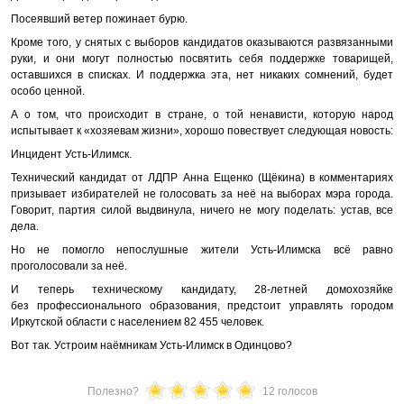
Посеявший ветер пожинает бурю.
Кроме того, у снятых с выборов кандидатов оказываются развязанными
руки, и они могут полностью посвятить себя поддержке товарищей,
оставшихся в списках. И поддержка эта, нет никаких сомнений, будет
особо ценной.
А о том, что происходит в стране, о той ненависти, которую народ
испытывает к «хозяевам жизни», хорошо повествует следующая новость:
Инцидент Усть-Илимск.
Технический кандидат от ЛДПР Анна Ещенко (Щёкина) в комментариях
призывает избирателей не голосовать за неё на выборах мэра города.
Говорит, партия силой выдвинула, ничего не могу поделать: устав, все
дела.
Но не помогло непослушные жители Усть-Илимска всё равно
проголосовали за неё.
И теперь техническому кандидату, 28-летней домохозяйке
без профессионального образования, предстоит управлять городом
Иркутской области с населением 82 455 человек.
Вот так. Устроим наёмникам Усть-Илимск в Одинцово?
Полезно?
12 голосов