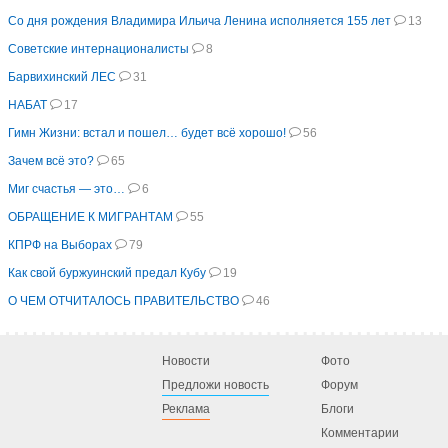
Со дня рождения Владимира Ильича Ленина исполняется 155 лет
13
Советские интернационалисты
8
Барвихинский ЛЕС
31
НАБАТ
17
Гимн Жизни: встал и пошел… будет всё хорошо!
56
Зачем всё это?
65
Миг счастья — это…
6
ОБРАЩЕНИЕ К МИГРАНТАМ
55
КПРФ на Выборах
79
Как свой буржуинский предал Кубу
19
О ЧЕМ ОТЧИТАЛОСЬ ПРАВИТЕЛЬСТВО
46
Новости
Фото
Предложи новость
Форум
Реклама
Блоги
Комментарии