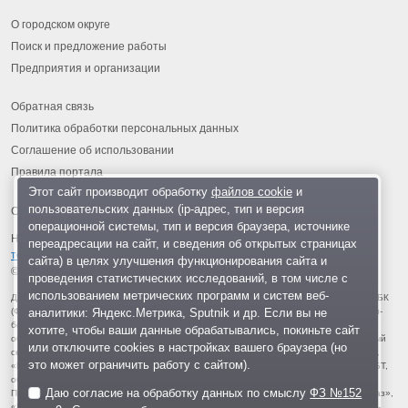
О городском округе
Поиск и предложение работы
Предприятия и организации
Обратная связь
Политика обработки персональных данных
Соглашение об использовании
Правила портала
Этот сайт производит обработку
файлов cookie
и
пользовательских данных (ip-адрес, тип и версия
операционной системы, тип и версия браузера, источнике
На информационном ресурсе применяются
рекомендательные
переадресации на сайт, и сведения об открытых страницах
технологии
.
сайта) в целях улучшения функционирования сайта и
© 2013-2026 «ОИНФО»,
сделано в Одинцово
проведения статистических исследований, в том числе с
использованием метрических программ и систем веб-
Для читателей: В России признаны экстремистскими и запрещены организации ФБК
аналитики: Яндекс.Метрика, Sputnik и др. Если вы не
(Фонд борьбы с коррупцией, признан иноагентом), Штабы Навального, «Национал-
большевистская партия», «Свидетели Иеговы», «Армия воли народа», «Русский
хотите, чтобы ваши данные обрабатывались, покиньте сайт
общенациональный союз», «Движение против нелегальной иммиграции», «Правый
или отключите cookies в настройках вашего браузера (но
сектор», УНА-УНСО, УПА, «Тризуб им. Степана Бандеры», «Мизантропик дивижн»,
это может ограничить работу с сайтом).
«Меджлис крымскотатарского народа», движение «Артподготовка», движение ЛГБТ,
общероссийская политическая партия «Воля», АУЕ, батальоны «Азов» и «Айдар».
Даю согласие на обработку данных по смыслу
ФЗ №152
Признаны террористическими и запрещены: «Движение Талибан», «Имарат Кавказ»,
«Исламское государство» (ИГ, ИГИЛ), Джебхад-ан-Нусра, «АУМ Синрике», «Братья-