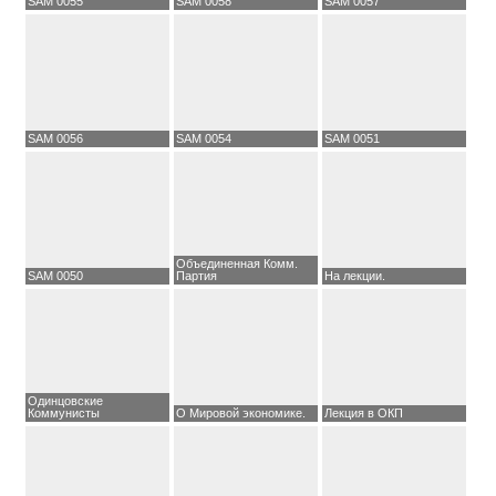
SAM 0055
SAM 0058
SAM 0057
SAM 0056
SAM 0054
SAM 0051
Объединенная Комм.
SAM 0050
Партия
На лекции.
Одинцовские
Коммунисты
О Мировой экономике.
Лекция в ОКП