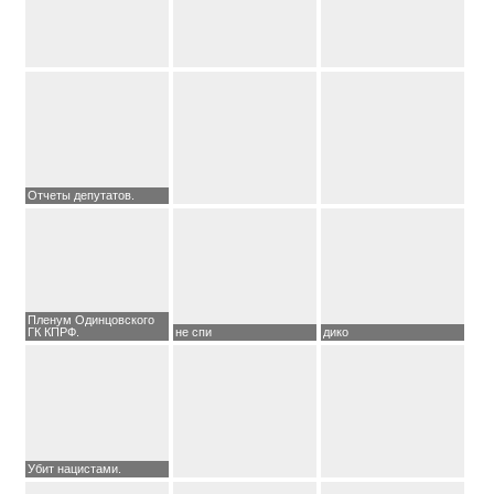
Отчеты депутатов.
Пленум Одинцовского
ГК КПРФ.
не спи
дико
Убит нацистами.