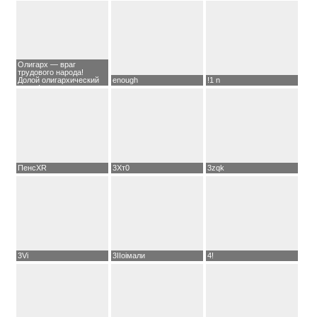
Олигарх — враг
трудового народа!
Долой олигархический
enough
!1 n
класс!
ПенсXR
3Xт0
3zqk
3Vi
3IIоiмaли
4!