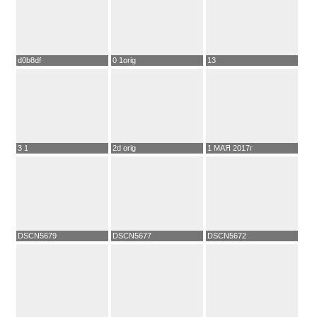
d0b8df
0 1orig
13
3 1
2d orig
1 МАЯ 2017г
DSCN5679
DSCN5677
DSCN5672