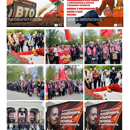
АНТИКАПИТАЛИЗМ
МАРШ МИЛЛИОНОВ
Время не ждет — рабочий
51
Вставайте, люди русские На
50
класс вперед! Программист,
славный бой, на смертный бой !
шахтер, спецназ — это наш
Вставайте люди вольные За
рабочий класс! Долой хозяев
нашу землю честную ! Живым
и господ — освободи себя
бойцам - почёт и честь А
народ! Вступай в РОТ Фронт —
мёртвым - слава вечна...
начни в стране ремонт!
Чиновник, господин, ответ наш
один: поганой метлой сметём
вас долой! ВТО и НАТО даром
нам не надо! Время новое
придёт — без хозяев,
без господ.