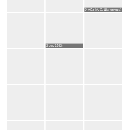
У АСа (А. С. Шаченкова)
3 окт. 1993г