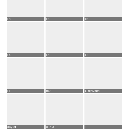
i 8
i 6
i 5
i 4
i 3
i 2
i 1
tn2
Открытие
day of
о. с.3
1