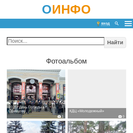
О
ИНФО
вход
Найти
Фотоальбом
2026г День Победы в г.
Одинцово
КДЦ «Молодежный»
1
0