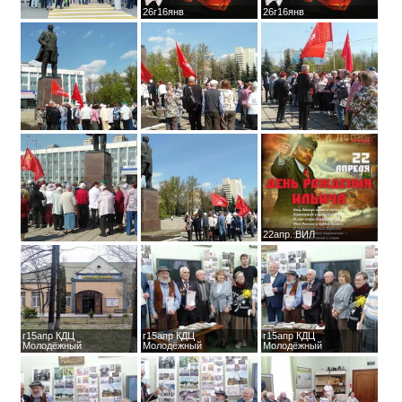
26г16янв
26г16янв
22апр. ВИЛ
г15апр КДЦ
г15апр КДЦ
г15апр КДЦ
Молодёжный
Молодёжный
Молодёжный