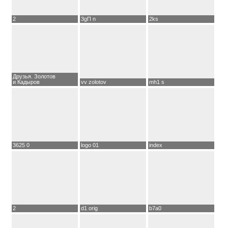
2
3gП n
2ks
Друзья. Золотов
и Кадыров
vv zolotov
mh1 s
3625 0
logo 01
index
2
d1 orig
b7a0