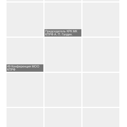
Председатель КРК МК
КПРФ А. П. Галдин.
49 Конференция МОО
КПРФ