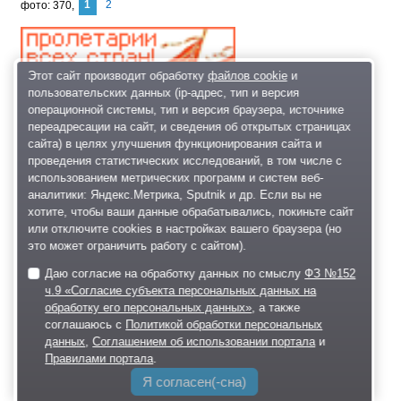
1
2
фото
370
Этот сайт производит обработку
файлов cookie
и
пользовательских данных (ip-адрес, тип и версия
операционной системы, тип и версия браузера, источнике
переадресации на сайт, и сведения об открытых страницах
сайта) в целях улучшения функционирования сайта и
проведения статистических исследований, в том числе с
использованием метрических программ и систем веб-
аналитики: Яндекс.Метрика, Sputnik и др. Если вы не
хотите, чтобы ваши данные обрабатывались, покиньте сайт
или отключите cookies в настройках вашего браузера (но
это может ограничить работу с сайтом).
pravdist
Даю согласие на обработку данных по смыслу
ФЗ №152
ч.9 «Согласие субъекта персональных данных на
обработку его персональных данных»
, а также
соглашаюсь с
Политикой обработки персональных
Одинцово с 1975г, ул.Ново-
данных
,
Соглашением об использовании портала
и
Спортивная д.6
Правилами портала
.
на сайте 27.07.2026 02:30
Я согласен(-сна)