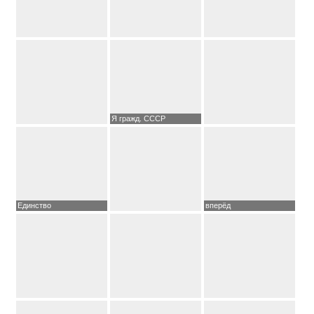
Я гражд. СССР
Единство
вперёд