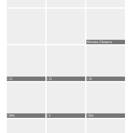
Москва 23марта
i 12
i 11
i 10
i 9Як
i 9
i 8бэ