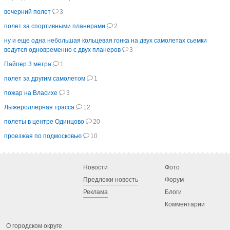
вечерний полет
3
полет за спортивными планерами
2
ну и еще одна небольшая кольцевая гонка на двух самолетах сьемки
ведутся одновременно с двух планеров
3
Пайпер 3 метра
1
полет за другим самолетом
1
пожар на Власихе
3
Лыжероллерная трасса
12
полеты в центре Одинцово
20
проезжая по подмосковью
10
Новости
Фото
Предложи новость
Форум
Реклама
Блоги
Комментарии
О городском округе