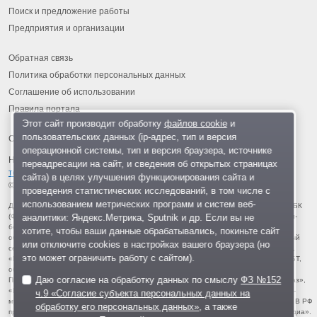
Поиск и предложение работы
Предприятия и организации
Обратная связь
Политика обработки персональных данных
Соглашение об использовании
Правила портала
Этот сайт производит обработку
файлов cookie
и
пользовательских данных (ip-адрес, тип и версия
операционной системы, тип и версия браузера, источнике
На информационном ресурсе применяются
рекомендательные
переадресации на сайт, и сведения об открытых страницах
технологии
.
сайта) в целях улучшения функционирования сайта и
© 2013-2026 «ОИНФО»,
сделано в Одинцово
проведения статистических исследований, в том числе с
использованием метрических программ и систем веб-
Для читателей: В России признаны экстремистскими и запрещены организации ФБК
аналитики: Яндекс.Метрика, Sputnik и др. Если вы не
(Фонд борьбы с коррупцией, признан иноагентом), Штабы Навального, «Национал-
большевистская партия», «Свидетели Иеговы», «Армия воли народа», «Русский
хотите, чтобы ваши данные обрабатывались, покиньте сайт
общенациональный союз», «Движение против нелегальной иммиграции», «Правый
или отключите cookies в настройках вашего браузера (но
сектор», УНА-УНСО, УПА, «Тризуб им. Степана Бандеры», «Мизантропик дивижн»,
это может ограничить работу с сайтом).
«Меджлис крымскотатарского народа», движение «Артподготовка», движение ЛГБТ,
общероссийская политическая партия «Воля», АУЕ, батальоны «Азов» и «Айдар».
Даю согласие на обработку данных по смыслу
ФЗ №152
Признаны террористическими и запрещены: «Движение Талибан», «Имарат Кавказ»,
«Исламское государство» (ИГ, ИГИЛ), Джебхад-ан-Нусра, «АУМ Синрике», «Братья-
ч.9 «Согласие субъекта персональных данных на
мусульмане», «Аль-Каида в странах исламского Магриба», «Сеть», «Колумбайн». В РФ
обработку его персональных данных»
, а также
признана нежелательной деятельность «Открытой России», издания «Проект Медиа».