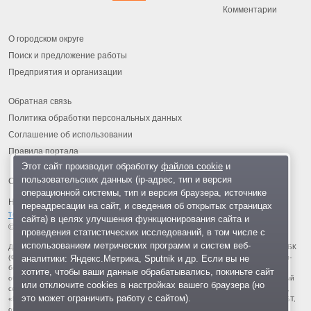
Комментарии
О городском округе
Поиск и предложение работы
Предприятия и организации
Обратная связь
Политика обработки персональных данных
Соглашение об использовании
Правила портала
Этот сайт производит обработку
файлов cookie
и
пользовательских данных (ip-адрес, тип и версия
операционной системы, тип и версия браузера, источнике
На информационном ресурсе применяются
рекомендательные
переадресации на сайт, и сведения об открытых страницах
технологии
.
сайта) в целях улучшения функционирования сайта и
© 2013-2026 «ОИНФО»,
сделано в Одинцово
проведения статистических исследований, в том числе с
использованием метрических программ и систем веб-
Для читателей: В России признаны экстремистскими и запрещены организации ФБК
(Фонд борьбы с коррупцией, признан иноагентом), Штабы Навального, «Национал-
аналитики: Яндекс.Метрика, Sputnik и др. Если вы не
большевистская партия», «Свидетели Иеговы», «Армия воли народа», «Русский
хотите, чтобы ваши данные обрабатывались, покиньте сайт
общенациональный союз», «Движение против нелегальной иммиграции», «Правый
или отключите cookies в настройках вашего браузера (но
сектор», УНА-УНСО, УПА, «Тризуб им. Степана Бандеры», «Мизантропик дивижн»,
это может ограничить работу с сайтом).
«Меджлис крымскотатарского народа», движение «Артподготовка», движение ЛГБТ,
общероссийская политическая партия «Воля», АУЕ, батальоны «Азов» и «Айдар».