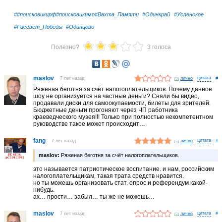
##поисковикирф#поисковикимо#Вахта_Памяти
#Одинкрай
#Успенское
#Рассвет_Победы
#Одинцово
Полезно?
3 голоса
maslov
7 лет назад
лично
#
Ряженая беготня за счёт налогоплательщиков. Почему данное
шоу не организуется на частные деньги? Сняли бы видео,
продавали диски для самоокупаемости, билеты для зрителей.
Бюджетные деньги прогоняют через ЧП работника
краеведческого музея!!! Только при полностью некомпетентном
руководстве такое может происходит…
fang
7 лет назад
лично
#
maslov:
Ряженая беготня за счёт налогоплательщиков.
это называется патриотическое воспитание. и нам, российским
налогоплательщикам, такая трата средств нравится.
но ты можешь организовать стат. опрос и референдум какой-
нибудь.
ах… прости… забыл… ты же не можешь…
maslov
7 лет назад
лично
#