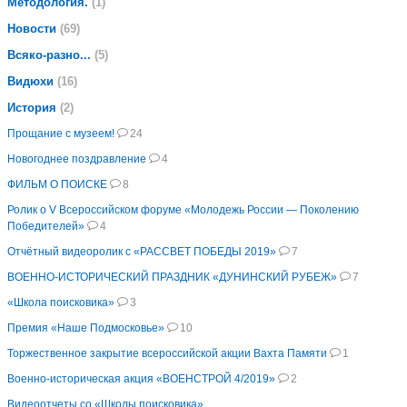
Методология.
(1)
Новости
(69)
Всяко-разно...
(5)
Видюхи
(16)
История
(2)
Прощание с музеем!
24
Новогоднее поздравление
4
ФИЛЬМ О ПОИСКЕ
8
Ролик о V Всероссийском форуме «Молодежь России — Поколению
Победителей»
4
Oтчётный видеоролик с «РАССВЕТ ПОБЕДЫ 2019»
7
ВОЕННО-ИСТОРИЧЕСКИЙ ПРАЗДНИК «ДУНИНСКИЙ РУБЕЖ»
7
«Школа поисковика»
3
Премия «Наше Подмосковье»
10
Торжественное закрытие всероссийской акции Вахта Памяти
1
Военно-историческая акция «ВОЕНСТРОЙ 4/2019»
2
Видеоотчеты со «Школы поисковика»