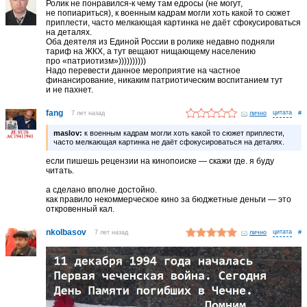
Ролик не понравился-к чему там едросы (не могут,
не попиариться), к военным кадрам могли хоть какой то сюжет
приплести, часто мелкающая картинка не даёт сфокусироваться
на деталях.
Оба деятеля из Единой России в ролике недавно подняли
тариф на ЖКХ, а тут вещают нищающему населению
про «патриотизм»))))))))))
Надо перевести данное мероприятие на частное
финансирование, никаким патриотическим воспитанием тут
и не пахнет.
fang
7 лет назад
лично
#
maslov:
к военным кадрам могли хоть какой то сюжет приплести,
часто мелкающая картинка не даёт сфокусироваться на деталях.
если пишешь рецензии на кинопоиске — скажи где. я буду
читать.
а сделано вполне достойно.
как правило некоммерческое кино за бюджетные деньги — это
откровенный кал.
nkolbasov
7 лет назад
лично
#