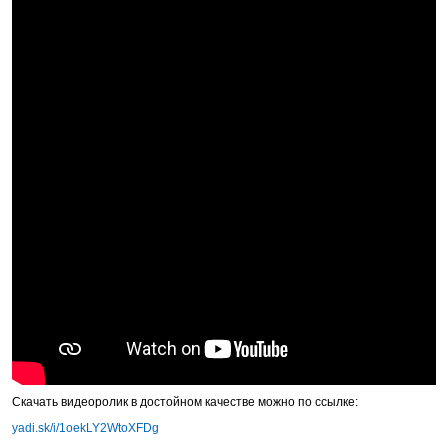
Скачать видеоролик в достойном качестве можно по ссылке:
yadi.sk/i/1oekLY2WtoXFDg