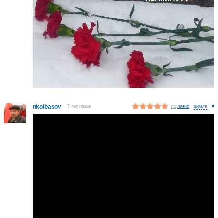
nkolbasov
7 лет назад
лично
#