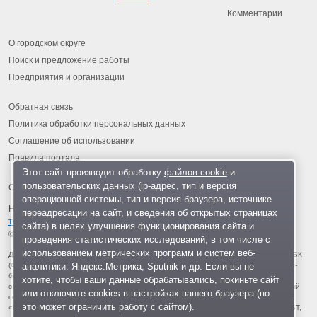
Комментарии
О городском округе
Поиск и предложение работы
Предприятия и организации
Обратная связь
Политика обработки персональных данных
Соглашение об использовании
Правила портала
Этот сайт производит обработку
файлов cookie
и
пользовательских данных (ip-адрес, тип и версия
операционной системы, тип и версия браузера, источнике
На информационном ресурсе применяются
рекомендательные
переадресации на сайт, и сведения об открытых страницах
технологии
.
сайта) в целях улучшения функционирования сайта и
© 2013-2026 «ОИНФО»,
сделано в Одинцово
проведения статистических исследований, в том числе с
использованием метрических программ и систем веб-
Для читателей: В России признаны экстремистскими и запрещены организации ФБК
аналитики: Яндекс.Метрика, Sputnik и др. Если вы не
(Фонд борьбы с коррупцией, признан иноагентом), Штабы Навального, «Национал-
большевистская партия», «Свидетели Иеговы», «Армия воли народа», «Русский
хотите, чтобы ваши данные обрабатывались, покиньте сайт
общенациональный союз», «Движение против нелегальной иммиграции», «Правый
или отключите cookies в настройках вашего браузера (но
сектор», УНА-УНСО, УПА, «Тризуб им. Степана Бандеры», «Мизантропик дивижн»,
это может ограничить работу с сайтом).
«Меджлис крымскотатарского народа», движение «Артподготовка», движение ЛГБТ,