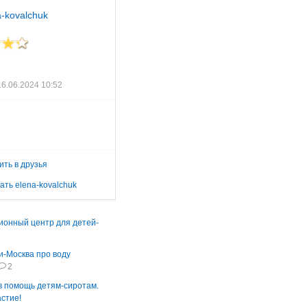
a-kovalchuk
16.06.2024 10:52
ить в друзья
ать elena-kovalchuk
ионный центр для детей-
-Москва про воду
2
в помощь детям-сиротам.
стие!