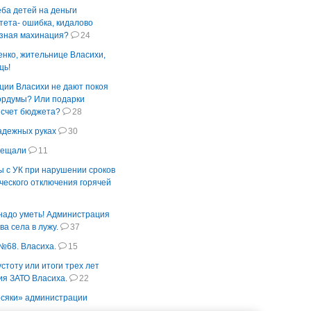
еба детей на деньги
ета- ошибка, кидалово
озная махинация?
24
нко, жительнице Власихи,
щь!
ции Власихи не дают покоя
ордумы? Или подарки
а счет бюджета?
28
адежных руках
30
бещали
11
 с УК при нарушении сроков
еского отключения горячей
надо уметь! Администрация
ва села в лужу.
37
№68. Власиха.
15
устоту или итоги трех лет
ия ЗАТО Власиха.
22
осяки» администрации
8