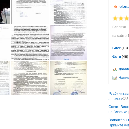
elen
Власиха
на сайте 
Блог
(13)
Фото
(46)
Добав
Напис
Реабилитац
ангелов
3
Сюжет Вести
на Власихе
Волонтёры 
Примите уча