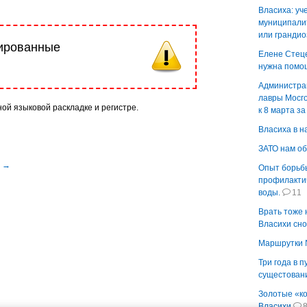
Власиха: уч
муниципалит
или гранди
рированные
Елене Стеце
нужна помо
Администра
лавры Мосг
ной языковой раскладке и регистре.
к 8 марта з
Власиха в н
ЗАТО нам о
ь →
Опыт борьбы
профилактич
воды.
11
Врать тоже 
Власихи сно
Маршрутки 
Три года в п
сущестован
Золотые «к
Власихи