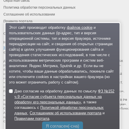
Обратная связь
Политика обработки персональных данных
Соглашение об использовании
Правила портала
Этот сайт производит обработку
файлов cookie
и
пользовательских данных (ip-адрес, тип и версия
операционной системы, тип и версия браузера, источнике
На информационном ресурсе применяются
рекомендательные
переадресации на сайт, и сведения об открытых страницах
технологии
.
сайта) в целях улучшения функционирования сайта и
© 2013-2026 «ОИНФО»,
сделано в Одинцово
проведения статистических исследований, в том числе с
использованием метрических программ и систем веб-
Для читателей: В России признаны экстремистскими и запрещены организации ФБК
аналитики: Яндекс.Метрика, Sputnik и др. Если вы не
(Фонд борьбы с коррупцией, признан иноагентом), Штабы Навального, «Национал-
большевистская партия», «Свидетели Иеговы», «Армия воли народа», «Русский
хотите, чтобы ваши данные обрабатывались, покиньте сайт
общенациональный союз», «Движение против нелегальной иммиграции», «Правый
или отключите cookies в настройках вашего браузера (но
сектор», УНА-УНСО, УПА, «Тризуб им. Степана Бандеры», «Мизантропик дивижн»,
это может ограничить работу с сайтом).
«Меджлис крымскотатарского народа», движение «Артподготовка», движение ЛГБТ,
общероссийская политическая партия «Воля», АУЕ, батальоны «Азов» и «Айдар».
Даю согласие на обработку данных по смыслу
ФЗ №152
Признаны террористическими и запрещены: «Движение Талибан», «Имарат Кавказ»,
«Исламское государство» (ИГ, ИГИЛ), Джебхад-ан-Нусра, «АУМ Синрике», «Братья-
ч.9 «Согласие субъекта персональных данных на
мусульмане», «Аль-Каида в странах исламского Магриба», «Сеть», «Колумбайн». В РФ
обработку его персональных данных»
, а также
признана нежелательной деятельность «Открытой России», издания «Проект Медиа».
соглашаюсь с
Политикой обработки персональных
СМИ-иноагентами признаны: телеканал «Дождь», «Медуза», «Важные истории», «Голос
данных
,
Соглашением об использовании портала
и
Америки», радио «Свобода», The Insider, «Медиазона», ОВД-инфо. Иноагентами
признаны общество/центр «Мемориал», «Аналитический Центр Юрия Левады»,
Правилами портала
.
Сахаровский центр. Instagram и Facebook (Metа) запрещены в РФ за экстремизм.
Я согласен(-сна)