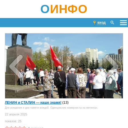
О
ИНФО
вход
ЛЕНИН и СТАЛИН — наше знамя!
(13)
Дни рождения и дни памяти вождей. Одинцовские коммунисты на митингах.
22 апреля 2025
показов: 25